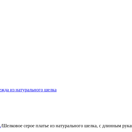
ежда из натурального шелка
L
/
Шелковое серое платье из натурального шелка, с длинным рукаво