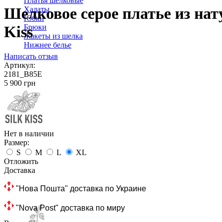
Платья шелковые
Шелковое серое платье из нат
Халаты
Юбки
Брюки
Kiss
Жакеты из шелка
Нижнее белье
Написать отзыв
Артикул:
2181_B85E
‍5 900‍
грн
Нет в наличии
Размер:
S
M
L
XL
Отложить
Доставка
 "Нова Пошта" доставка по Украине
 "Nova Post" доставка по миру