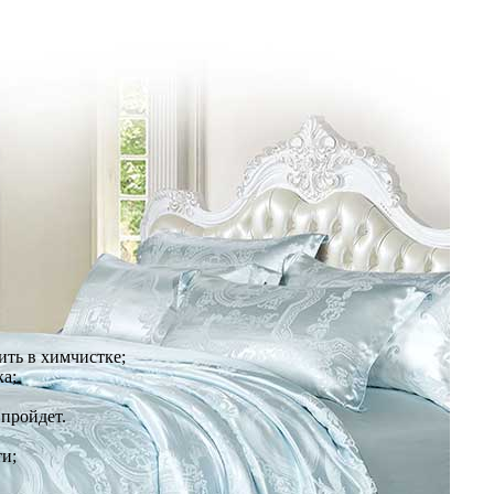
ить в химчистке;
ка;
 пройдет.
ти;