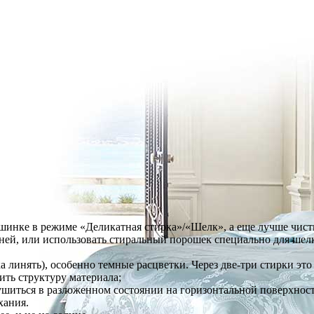
шинке в режиме «Деликатная стирка»/«Шелк», а еще лучше чист
аней, или использовать стиральный порошек специально для шел
а линять), особенно темные расцветки. Через две-три стирки это
ить структуру материала;
сушиться в разложенном состоянии на горизонтальной поверхнос
хания.