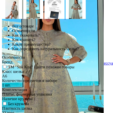
Все о товаре
Особенности
Как ухаживать?
Как хранить?
Какие преимущества?
Как определить натуральность шелка?
Особенности
Бренд
Постельное белье и аксесс
TM "Silk Kiss"
Найти похожие товары
Шелковые резинки для волос
Класс шелка
Маски для сна шелковые
A6
Комплекты постельного белья из шелка
Количество предметов в наборе
Шелковые наволочки для подушек
1 шт.
Шелковые простыни
Комплектация
Шелковые пододеяльники
Платье, фирменная упаковка
Одеяла из натурального шелка
Наличие кружева
Хустки шовкові
Без кружева
Тюрбан шовковий
Плотность шелка
22 mmi