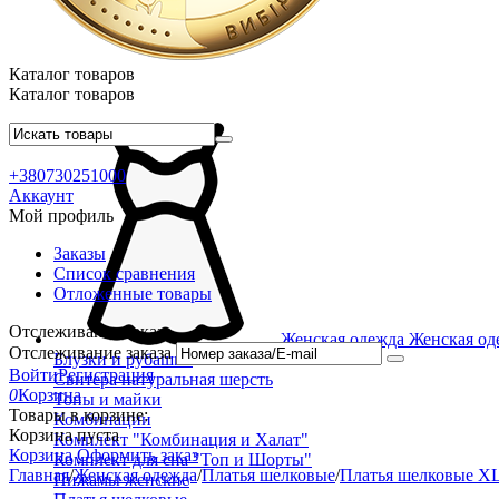
Каталог товаров
Каталог товаров
+380730251000
Аккаунт
Мой профиль
Заказы
Список сравнения
Отложенные товары
Отслеживание заказа
Женская одежда
Женская од
Отслеживание заказа
Блузки и рубашки
Войти
Регистрация
Свитера натуральная шерсть
0
Корзина
Топы и майки
Товары в корзине:
Комбинации
Корзина пуста
Комплект "Комбинация и Халат"
Корзина
Оформить заказ
Комплект для сна "Топ и Шорты"
Главная
/
Женская одежда
/
Платья шелковые
/
Платья шелковые X
Пижамы женские