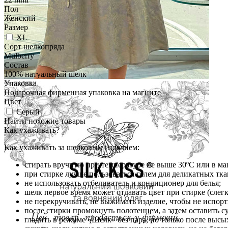
Пол
Женский
Размер
XL
Сорт шелкопряда
Mulberry
Состав
100% натуальный шелк
Упаковка
Подарочная фирменная упаковка на магните
Цвет
Серый
Найти похожие товары
Как ухаживать?
Как ухаживать за шелковым изделием:
стирать вручную при температуре не выше 30ºС или в ма
при стирке лучше пользоваться гелем для деликатных тк
не использовать отбеливатель и кондиционер для белья;
шелк первое время может отдавать цвет при стирке (слегк
не перекручивать, не выжимать изделие, чтобы не испорт
после стирки промокнуть полотенцем, а затем оставить 
гладить в режиме «Шелк» без пара, но только после высы