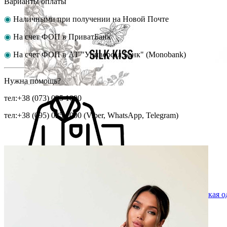
Варианты оплаты
◉
Наличными при получении на Новой Почте
◉
На счет ФОП в ПриватБанк
◉
На счет ФОП в АТ "Универсал Банк" (Monobank)
Нужна помощь?
тел:+38 (073) 025 1000
тел:+38 (095) 025 1000 (Viber, WhatsApp, Telegram)
Мужская одежда
Мужская о
Пижамы мужские
Халаты мужские
Нижнее белье, шорты