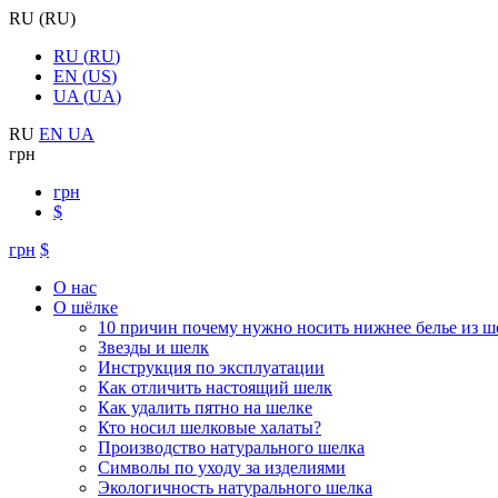
RU
(
RU
)
RU
(
RU
)
EN
(
US
)
UA
(
UA
)
RU
EN
UA
грн
грн
$
грн
$
О нас
О шёлке
10 причин почему нужно носить нижнее белье из ш
Звезды и шелк
Инструкция по эксплуатации
Как отличить настоящий шелк
Как удалить пятно на шелке
Кто носил шелковые халаты?
Производство натурального шелка
Символы по уходу за изделиями
Экологичность натурального шелка