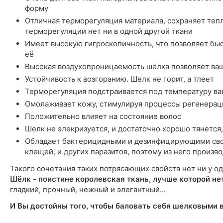
форму
Отличная терморегуляция материала, сохраняет тепл
терморегуляции нет ни в одной другой ткани
Имеет высокую гигроскопичность, что позволяет быст
её
Высокая воздухопроницаемость шёлка позволяет ва
Устойчивость к возгоранию. Шелк не горит, а тлеет
Терморегуляция подстраивается под температуру ва
Омолаживает кожу, стимулируя процессы регенерац
Положительно влияет на состояние волос
Шелк не элекризуется, и достаточно хорошо тянется,
Обладает бактерицидными и дезинфицирующими сво
клещей, и других паразитов, поэтому из него произ
Такого сочетания таких потрясающих свойств нет ни у од
Шёлк - поистине королевская ткань, лучше которой не
гладкий, прочный, нежный и элегантный...
И Вы достойны того, чтобы баловать себя шелковыми 