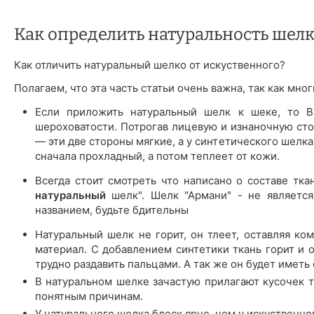
Как определить натуральность шелк
Как отличить натуральный шелко от искуственного?
Полагаем, что эта часть статьи очень важна, так как мн
Если приложить натуральный шелк к шеке, то Вы
шероховатости. Потрогав лицевую и изнаночную сто
— эти две стороны мягкие, а у синтетического шелк
сначала прохладный, а потом теплеет от кожи.
Всегда стоит смотреть что написано о составе тка
натуральный
шелк". Шелк "Армани" - не является
названием, будьте бдительны
Натуральный шелк не горит, он тлеет, оставляя ком
материал. С добавлением синтетики ткань горит и 
трудно раздавить пальцами. А так же он будет иметь
В натуральном шелке зачастую прилагают кусочек тк
понятным причинам.
У натурального шелка блеск ярче, чем у искуственно