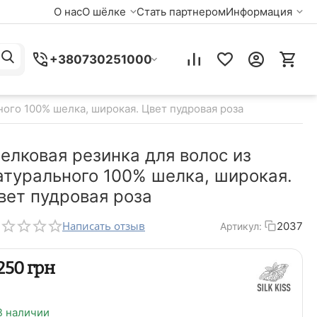
О нас
О шёлке
Стать партнером
Информация
+380730251000
ного 100% шелка, широкая. Цвет пудровая роза
елковая резинка для волос из
атурального 100% шелка, широкая.
вет пудровая роза
Написать отзыв
2037
Артикул:
‍250‍
грн
В наличии