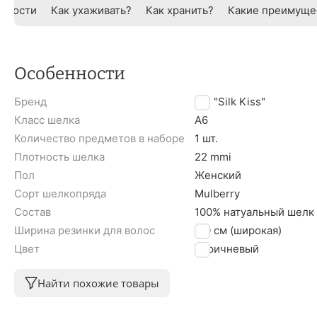
нности
Как ухаживать?
Как хранить?
Какие преимуще
Особенности
Бренд
TM "Silk Kiss"
Класс шелка
A6
Количество предметов в наборе
1 шт.
Плотность шелка
22 mmi
Пол
Женский
Сорт шелкопряда
Mulberry
Состав
100% натуальный шелк
Ширина резинки для волос
3,0 см (широкая)
Цвет
Коричневый
Найти похожие товары