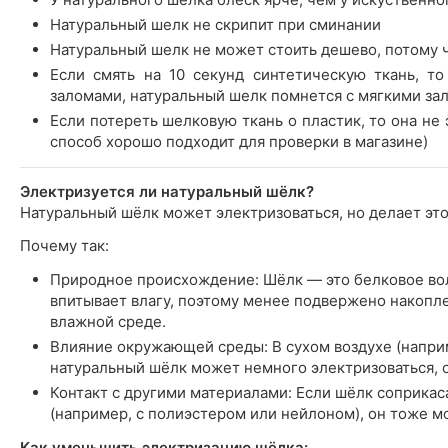
Натуральный шелк не скрипит при сминании
Натуральный шелк не может стоить дешево, потому 
Если смять на 10 секунд синтетическую ткань, т
заломами, натуральный шелк помнется с мягкими за
Если потереть шелковую ткань о пластик, то она не э
способ хорошо подходит для проверки в магазине)
Электризуется ли натуральный шёлк?
Натуральный шёлк может электризоваться, но делает это
Почему так:
Природное происхождение: Шёлк — это белковое во
впитывает влагу, поэтому менее подвержено накопл
влажной среде.
Влияние окружающей среды: В сухом воздухе (напр
натуральный шёлк может немного электризоваться, о
Контакт с другими материалами: Если шёлк соприкас
(например, с полиэстером или нейлоном), он тоже м
Как уменьшить электризацию шёлка: