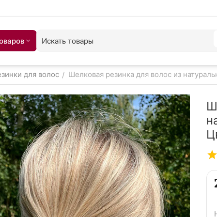
товаров
зинки для волос
Шелковая резинка для волос из натураль
/
Ш
н
Ц