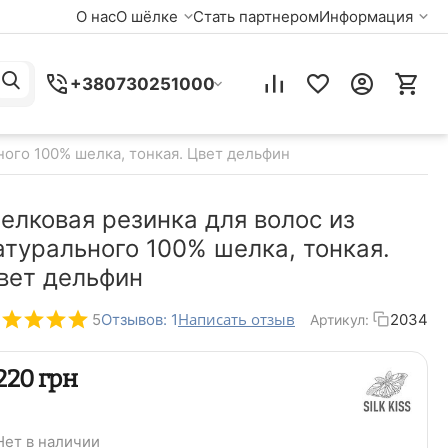
О нас
О шёлке
Стать партнером
Информация
+380730251000
ного 100% шелка, тонкая. Цвет дельфин
елковая резинка для волос из
атурального 100% шелка, тонкая.
вет дельфин
Написать отзыв
5
Отзывов: 1
2034
Артикул:
‍220‍
грн
Нет в наличии