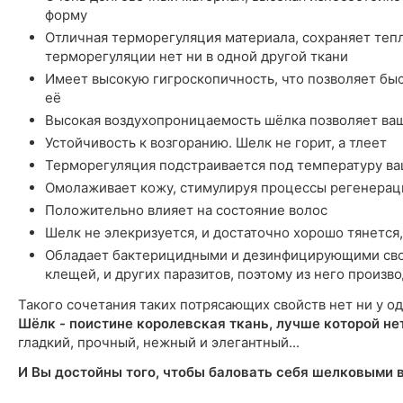
форму
Отличная терморегуляция материала, сохраняет тепл
терморегуляции нет ни в одной другой ткани
Имеет высокую гигроскопичность, что позволяет быст
её
Высокая воздухопроницаемость шёлка позволяет ва
Устойчивость к возгоранию. Шелк не горит, а тлеет
Терморегуляция подстраивается под температуру ва
Омолаживает кожу, стимулируя процессы регенерац
Положительно влияет на состояние волос
Шелк не элекризуется, и достаточно хорошо тянется,
Обладает бактерицидными и дезинфицирующими сво
клещей, и других паразитов, поэтому из него произ
Такого сочетания таких потрясающих свойств нет ни у од
Шёлк - поистине королевская ткань, лучше которой не
гладкий, прочный, нежный и элегантный...
И Вы достойны того, чтобы баловать себя шелковыми 