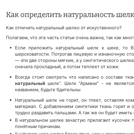
Как определить натуральность шелк
Как отличить натуральный шелко от искуственного?
Полагаем, что эта часть статьи очень важна, так как мн
Если приложить натуральный шелк к шеке, то Вы
шероховатости. Потрогав лицевую и изнаночную сто
— эти две стороны мягкие, а у синтетического шелк
сначала прохладный, а потом теплеет от кожи.
Всегда стоит смотреть что написано о составе тка
натуральный
шелк". Шелк "Армани" - не является
названием, будьте бдительны
Натуральный шелк не горит, он тлеет, оставляя ком
материал. С добавлением синтетики ткань горит и 
трудно раздавить пальцами. А так же он будет иметь
В натуральном шелке зачастую прилагают кусочек тк
понятным причинам.
У натурального шелка блеск ярче, чем у искуственно