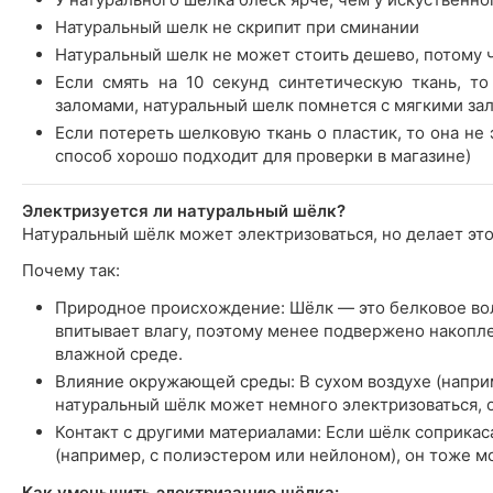
Натуральный шелк не скрипит при сминании
Натуральный шелк не может стоить дешево, потому 
Если смять на 10 секунд синтетическую ткань, т
заломами, натуральный шелк помнется с мягкими за
Если потереть шелковую ткань о пластик, то она не э
способ хорошо подходит для проверки в магазине)
Электризуется ли натуральный шёлк?
Натуральный шёлк может электризоваться, но делает это
Почему так:
Природное происхождение: Шёлк — это белковое во
впитывает влагу, поэтому менее подвержено накопл
влажной среде.
Влияние окружающей среды: В сухом воздухе (напр
натуральный шёлк может немного электризоваться, о
Контакт с другими материалами: Если шёлк соприкас
(например, с полиэстером или нейлоном), он тоже м
Как уменьшить электризацию шёлка: