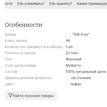
нности
Как ухаживать?
Как хранить?
Какие преимуще
Особенности
Бренд
TM "Silk Kiss"
Класс шелка
A6
Количество предметов в наборе
1 шт.
Плотность шелка
22 mmi
Пол
Женский
Сорт шелкопряда
Mulberry
Состав
100% натуальный шелк
Ширина резинки для волос
1,5 см (тонкая)
Цвет
Дельфин
Найти похожие товары