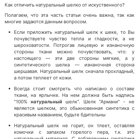
Как отличить натуральный шелко от искуственного?
Полагаем, что эта часть статьи очень важна, так как
многие задаются данным вопросом.
Если приложить натуральный шелк к шеке, то Вы
почувствуете чувство тепла и гладкости, а не
шероховатости. Потрогав лицевую и изнаночную
стороны ткани можно почувствовать, что: у
настоящего — эти две стороны мягкие, а у
синтетического шелка — изнаночная сторона
шершавая. Натуральный шелк сначала прохладный,
а потом теплеет от кожи.
Всегда стоит смотреть что написано о составе
ткани, на ярлычке. На нем должна быть надпись
"100%
натуральный
шелк". Шелк "Армани" - не
является шелком, это обыкновенная синтетика с
красивым названием, будьте бдительны
Натуральный шелк не горит, он тлеет, оставляя
комочки с запахом горелого пера, т.к. это
натуральный материал. С добавлением синтетики