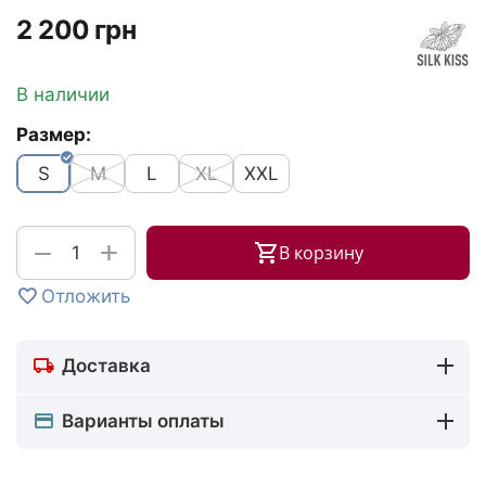
‍2 200‍
грн
В наличии
Размер:
S
M
L
XL
XXL
+
−
В корзину
Отложить
Доставка
Варианты оплаты