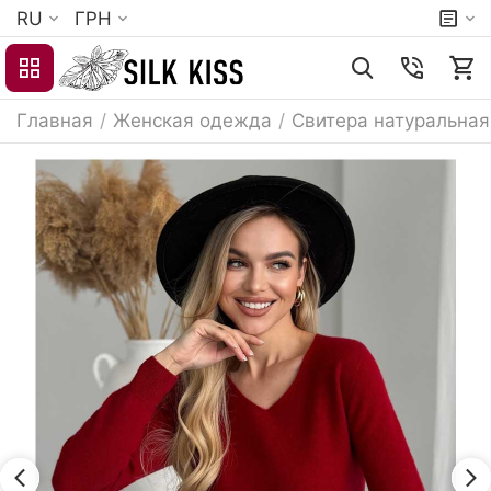
RU
ГРН
Главная
/
Женская одежда
/
Свитера натуральная