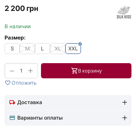
‍2 200‍
грн
В наличии
Размер:
S
M
L
XL
XXL
+
−
В корзину
Отложить
Доставка
Варианты оплаты