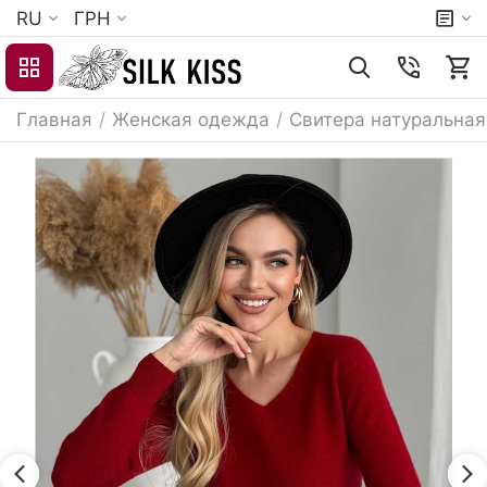
RU
ГРН
Главная
/
Женская одежда
/
Свитера натуральная