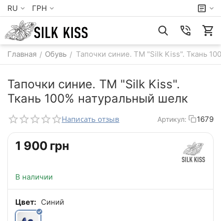
RU
ГРН
Главная
Обувь
Тапочки синие. TM "Silk Kiss". Ткань 1
/
/
Тапочки синие. TM "Silk Kiss".
Ткань 100% натуральный шелк
Написать отзыв
1679
Артикул:
‍1 900‍
грн
В наличии
Цвет:
Синий