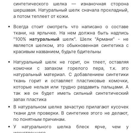
синтетического шелка — изнаночная сторона
шершавая. Натуральный шелк сначала прохладный,
а потом теплеет от кожи.
Всегда стоит смотреть что написано о составе
ткани, на ярлычке. На нем должна быть надпись
"100%
натуральный
шелк". Шелк "Армани" - не
является шелком, это обыкновенная синтетика с
красивым названием, будьте бдительны
Натуральный шелк не горит, он тлеет, оставляя
комочки с запахом горелого пера, т.к. это
натуральный материал. С добавлением синтетики
ткань горит и оставляет пластиковые комочки,
которые нельзя или трудно раздавить пальцами. А
так же он будет иметь сильный синтетический
запах пластика
В натуральном шелке зачастую прилагают кусочек
ткани для проверки. В синтетике этого не делают,
по понятным причинам.
У натурального шелка блеск ярче, чем у
искуственного