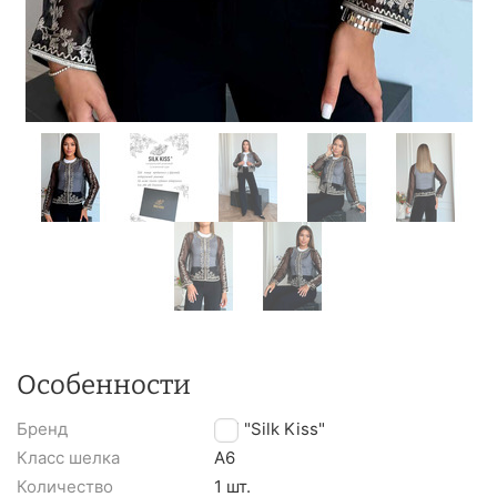
Особенности
Бренд
TM "Silk Kiss"
Класс шелка
A6
Количество
1 шт.