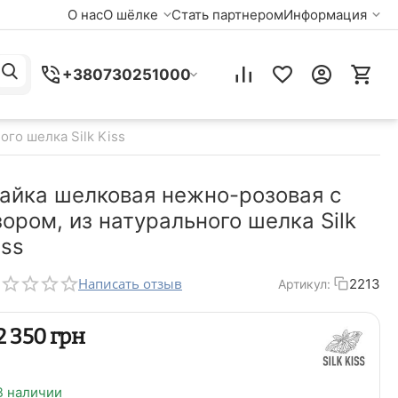
О нас
О шёлке
Стать партнером
Информация
+380730251000
го шелка Silk Kiss
айка шелковая нежно-розовая с
зором, из натурального шелка Silk
iss
Написать отзыв
2213
Артикул:
‍2 350‍
грн
В наличии