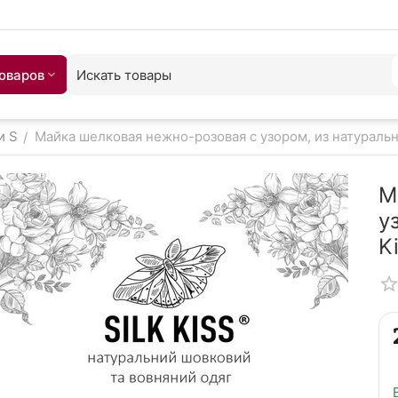
товаров
и S
Майка шелковая нежно-розовая с узором, из натурально
/
М
у
K