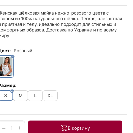
Женская шёлковая майка нежно-розового цвета с
узором из 100% натурального шёлка. Лёгкая, элегантная
и приятная к телу, идеально подходит для стильных и
комфортных образов. Доставка по Украине и по всему
миру
Цвет:
Розовый
Размер:
S
M
L
XL
+
−
В корзину