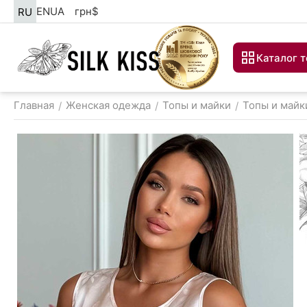
EN
UA
грн
$
RU
Каталог 
Главная
Женская одежда
Топы и майки
Топы и майк
/
/
/