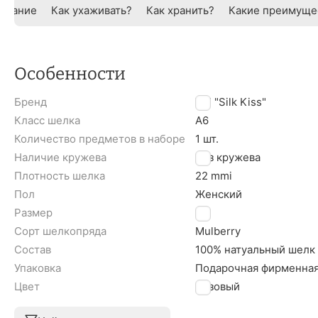
исание
Как ухаживать?
Как хранить?
Какие преимуще
Особенности
Бренд
TM "Silk Kiss"
Класс шелка
A6
Количество предметов в наборе
1 шт.
Наличие кружева
Без кружева
Плотность шелка
22 mmi
Пол
Женский
Размер
S
Сорт шелкопряда
Mulberry
Состав
100% натуальный шелк
Упаковка
Подарочная фирменная
Цвет
Розовый