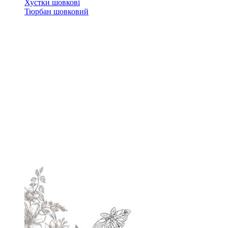
Хустки шовкові
Тюрбан шовковий