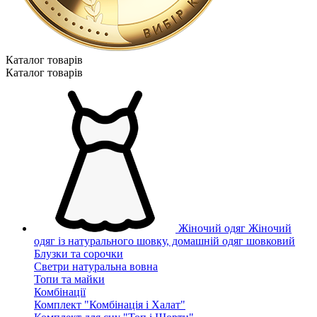
Каталог товарiв
Каталог товарiв
Жіночий одяг
Жіночий
одяг із натурального шовку, домашній одяг шовковий
Блузки та сорочки
Светри натуральна вовна
Топи та майки
Комбінації
Комплект "Комбінація і Халат"