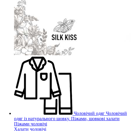
Чоловічий одяг
Чоловічий
одяг із натурального шовку. Піжами, шовкові халати
Піжами чоловічі
Халати чоловічі