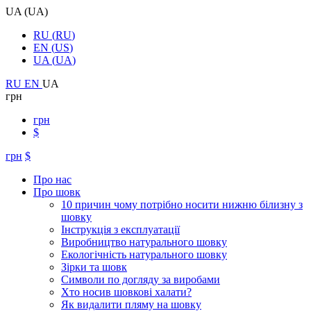
UA
(
UA
)
RU
(
RU
)
EN
(
US
)
UA
(
UA
)
RU
EN
UA
грн
грн
$
грн
$
Про нас
Про шовк
10 причин чому потрібно носити нижню білизну з
шовку
Інструкція з експлуатації
Виробництво натурального шовку
Екологічність натурального шовку
Зірки та шовк
Символи по догляду за виробами
Хто носив шовкові халати?
Як видалити пляму на шовку