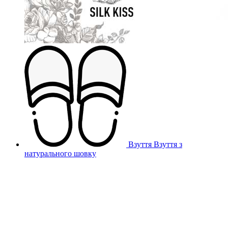
Взуття
Взуття з
натурального шовку