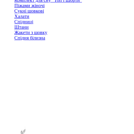
Комплект для сну "Топ і Шорти"
Піжами жіночі
Сукні шовкові
Халати
Спідниці
Штани
Жакети з шовку
Спідня білизна