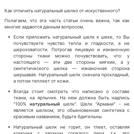
Как отличить натуральный шелко от искуственного?
Полагаем, что эта часть статьи очень важна, так как
многие задаются данным вопросом.
Если приложить натуральный шелк к шеке, то Вы
почувствуете чувство тепла и гладкости, а не
шероховатости. Потрогав лицевую и изнаночную
стороны ткани можно почувствовать, что: у
настоящего — эти две стороны мягкие, а у
синтетического шелка — изнаночная сторона
шершавая. Натуральный шелк сначала прохладный,
а потом теплеет от кожи.
Всегда стоит смотреть что написано о составе
ткани, на ярлычке. На нем должна быть надпись
"100%
натуральный
шелк". Шелк "Армани" - не
является шелком, это обыкновенная синтетика с
красивым названием, будьте бдительны
Натуральный шелк не горит, он тлеет, оставляя
комочки с запахом горелого пера, т.к. это