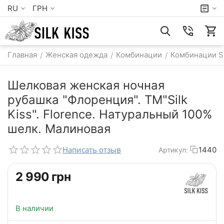
RU
ГРН
Главная
Женская одежда
Комбинации
Комбинации S
/
/
/
Шелковая женская ночная
рубашка "Флоренция". TM"Silk
Kiss". Florence. Натуральный 100%
шелк. Малиновая
Написать отзыв
1440
Артикул:
‍2 990‍
грн
В наличии