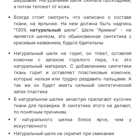
шершавая. Натуральный шелк сначала прохладный,
а потом теплеет от кожи.
Всегда стоит смотреть что написано о составе
ткани, на ярлычке. На нем должна быть надпись
"100%
натуральный
шелк". Шелк "Армани" - не
является шелком, это обыкновенная синтетика с
красивым названием, будьте бдительны
Натуральный шелк не горит, он тлеет, оставляя
комочки с запахом горелого пера, т.к. это
натуральный материал. С добавлением синтетики
ткань горит и оставляет пластиковые комочки,
которые нельзя или трудно раздавить пальцами. А
так же он будет иметь сильный синтетический
запах пластика
В натуральном шелке зачастую прилагают кусочек
ткани для проверки. В синтетике этого не делают,
по понятным причинам.
У натурального шелка блеск ярче, чем у
искуственного
Натуральный шелк не скрипит при сминании