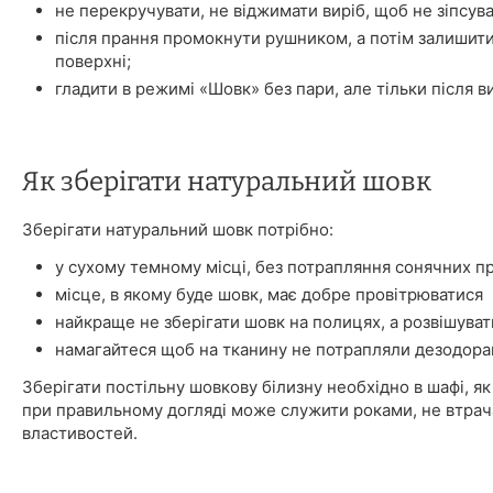
не перекручувати, не віджимати виріб, щоб не зіпсува
після прання промокнути рушником, а потім залишити
поверхні;
гладити в режимі «Шовк» без пари, але тільки після в
Як зберігати натуральний шовк
Зберігати натуральний шовк потрібно:
у сухому темному місці, без потрапляння сонячних п
місце, в якому буде шовк, має добре провітрюватися
найкраще не зберігати шовк на полицях, а розвішуват
намагайтеся щоб на тканину не потрапляли дезодора
Зберігати постільну шовкову білизну необхідно в шафі, як 
при правильному догляді може служити роками, не втрач
властивостей.