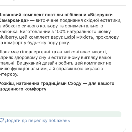
Шовковий комплект постільної білизни «Візерунки
Самарканда»
— витончене поєднання східної естетики,
глибокого синього кольору та орнаментального
малюнка. Виготовлений з 100% натурального шовку
Mulberry, цей комплект дарує шкірі м’якість, прохолоду
та комфорт у будь-яку пору року.
Шовк має гіпоалергенні та антивікові властивості,
сприяє здоровому сну й естетичному вигляду вашої
спальні. Вишуканий дизайн робить цей комплект не
лише функціональним, а й справжньою окрасою
інтер’єру.
Розкіш, натхненна традиціями Сходу — для вашого
щоденного комфорту
Додати до переліку побажань