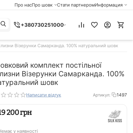
Про нас
Про шовк
Стати партнером
Информация
+380730251000
ілизни Візерунки Самарканда. 100% натуральний шовк
овковий комплект постільної
ілизни Візерунки Самарканда. 100%
атуральний шовк
Написати відгук
1497
Артикул:
‍19 200‍
грн
Немає у наявності