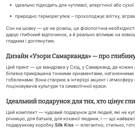
ідеально підходить для чутливої, алергічної або сухої
природно терморегулює – прохолоджує влітку, зігрів
Сон на шовку — це не розкіш, це фізіологічна необхідність
дарує глибокий відпочинок, а й реально впливає на зовні
гладким і доглянутим.
Дизайн «Узори Самарканда» — про глибину,
Цей принт — це мандрівка у Схід, у Самарканд, де кожен 
білизна прикрашена тонкими орнаментами, натхненними 
гобеленами. Вона створює в інтер’єрі акцент і атмосферу
поціновувачів культури та символічної краси.
Ідеальний подарунок для тих, хто цінує гл
Цей комплект — чудовий подарунок для людей, які не куп
річницю, для батьків, для коханої людини, і — що найваж
подарункову коробку
Silk Kiss
— елегантно, стильно, гот