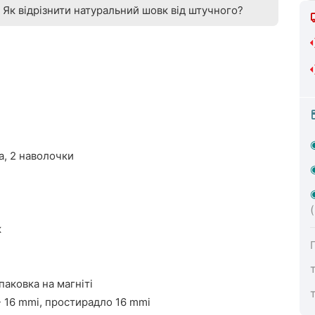
Як відрізнити натуральний шовк від штучного?
а, 2 наволочки
к
аковка на магніті
- 16 mmi, простирадло 16 mmi