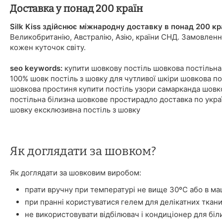
Доставка у понад 200 країн
Silk Kiss здійснює міжнародну доставку в понад 200 кр
Великобританію, Австралію, Азію, країни СНД. Замовленн
кожен куточок світу.
seo keywords:
купити шовкову постіль шовкова постільна 
100% шовк постіль з шовку для чутливої шкіри шовкова п
шовкова простиня купити постіль узори самарканда шовков
постільна білизна шовкове простирадло доставка по украї
шовку ексклюзивна постіль з шовку
Як доглядати за шовком?
Як доглядати за шовковим виробом:
прати вручну при температурі не вище 30ºС або в ма
при пранні користуватися гелем для делікатних ткани
не використовувати відбілювач і кондиціонер для біл