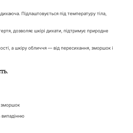
, дихаюча. Підлаштовується під температуру тіла,
тертя, дозволяє шкірі дихати, підтримує природне
ості, а шкіру обличчя — від пересихання, зморшок і
ть.
і зморшок
а випадінню