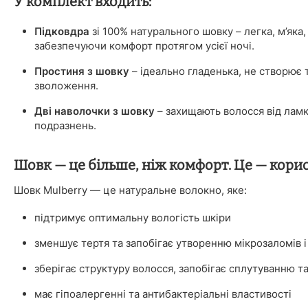
У комплект входить:
Підковдра
зі 100% натурального шовку – легка, м’яка
забезпечуючи комфорт протягом усієї ночі.
Простиня з шовку
– ідеально гладенька, не створює 
зволоження.
Дві наволочки з шовку
– захищають волосся від ламк
подразнень.
Шовк — це більше, ніж комфорт. Це — корис
Шовк Mulberry — це натуральне волокно, яке:
підтримує оптимальну вологість шкіри
зменшує тертя та запобігає утворенню мікрозаломів 
зберігає структуру волосся, запобігає сплутуванню т
має гіпоалергенні та антибактеріальні властивості