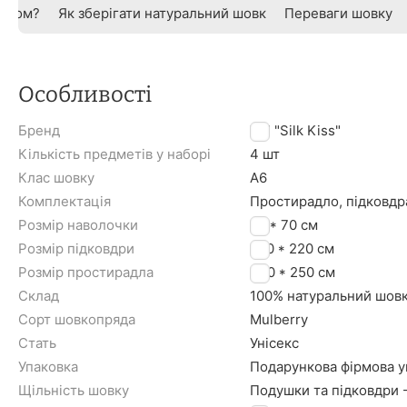
овком?
Як зберігати натуральний шовк
Переваги шовку
Особливості
Бренд
TM "Silk Kiss"
Кількість предметів у наборі
4 шт
Клас шовку
A6
Комплектація
Простирадло, підковдр
Розмір наволочки
50 * 70 см
Розмір підковдри
200 * 220 см
Розмір простирадла
230 * 250 см
Склад
100% натуральний шов
Сорт шовкопряда
Mulberry
Стать
Унісекс
Упаковка
Подарункова фірмова уп
Щільність шовку
Подушки та підковдри 