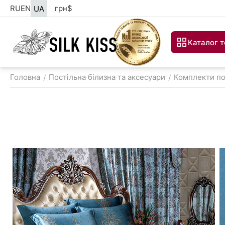
RU
EN
грн
$
UA
Каталог т
Головна
Постільна білизна та аксесуари
Комплекти пос
/
/