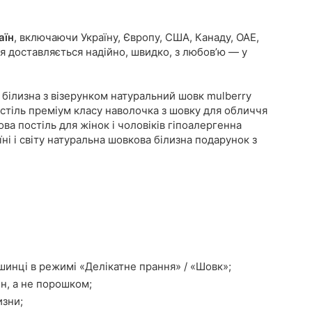
аїн
, включаючи Україну, Європу, США, Канаду, ОАЕ,
я доставляється надійно, швидко, з любов’ю — у
білизна з візерунком натуральний шовк mulberry
остіль преміум класу наволочка з шовку для обличчя
а постіль для жінок і чоловіків гіпоалергенна
ні і світу натуральна шовкова білизна подарунок з
шинці в режимі «Делікатне прання» / «Шовк»;
н, а не порошком;
изни;