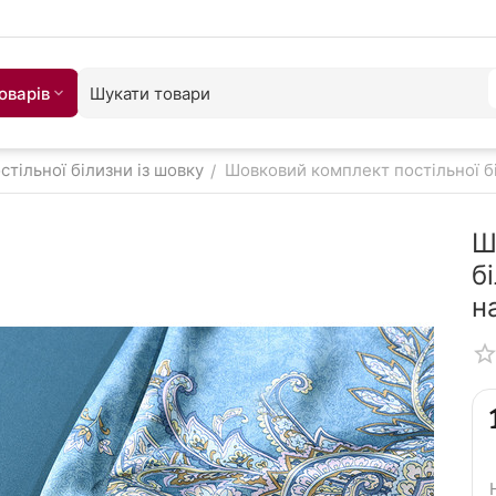
оварiв
тільної білизни із шовку
Шовковий комплект постільної б
/
Ш
б
н