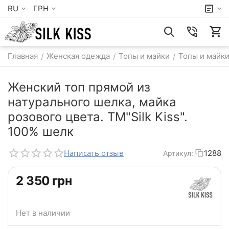
RU
ГРН
Главная
Женская одежда
Топы и майки
Топы и майки
/
/
/
Женский топ прямой из
натурального шелка, майка
розового цвета. TM"Silk Kiss".
100% шелк
Написать отзыв
1288
Артикул:
‍2 350‍
грн
Нет в наличии