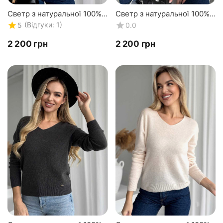
Светр з натуральної 100%
Светр з натуральної 100%
вовни жіночий, вовняний
вовни жіночий, вовняний
(Відгуки: 1)
5
0.0
коричневий Silk KIss Wool
червоний Silk KIss Wool
Pattern
Touch
‍2 200‍
грн
‍2 200‍
грн