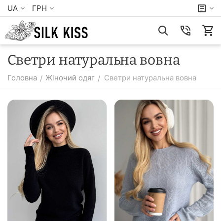
UA
ГРН
Светри натуральна вовна
Головна
Жіночий одяг
Светри натуральна вовна
/
/