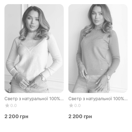
Светр з натуральної 100%
Светр з натуральної 100%
вовни жіночий, білий
вовни жіночий, блакитний
0.0
0.0
айворі вовняний Silk KIss
вовняний Silk KIss
‍2 200‍
грн
‍2 200‍
грн