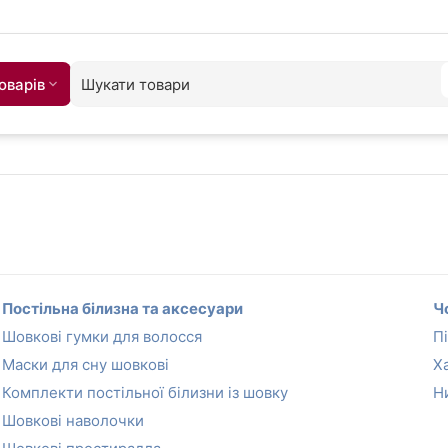
оварiв
Постільна білизна та аксесуари
Ч
Шовкові гумки для волосся
П
Маски для сну шовкові
Х
Комплекти постільної білизни із шовку
Н
Шовкові наволочки