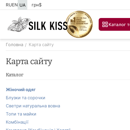
RU
EN
грн
$
UA
Каталог т
Головна
Карта сайту
/
Карта сайту
Каталог
Жіночий одяг
Блузки та сорочки
Светри натуральна вовна
Топи та майки
Комбінації