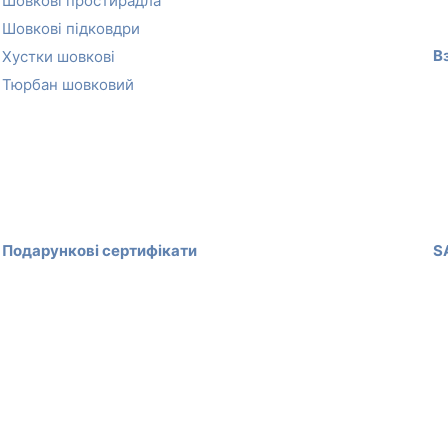
Шовкові простирадла
Шовкові підковдри
В
Хустки шовкові
Тюрбан шовковий
Подарункові сертифікати
S