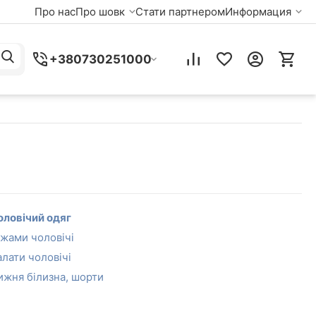
Про нас
Про шовк
Стати партнером
Информация
+380730251000
оловічий одяг
іжами чоловічі
алати чоловічі
ижня білизна, шорти