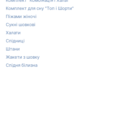
Комплект "Комбінація і Халат"
Комплект для сну "Топ і Шорти"
Піжами жіночі
Сукні шовкові
Халати
Спідниці
Штани
Жакети з шовку
Спідня білизна