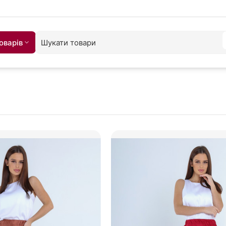
оварiв