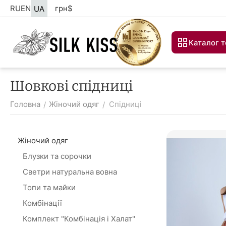
RU
EN
грн
$
UA
Каталог т
Шовкові спідниці
Головна
Жіночий одяг
Спідниці
/
/
Жіночий одяг
Блузки та сорочки
Светри натуральна вовна
Топи та майки
Комбінації
Комплект "Комбінація і Халат"