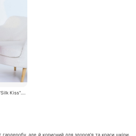
ilk Kiss".
а, міді
 гардеробу, але й корисний для здоров'я та краси шкіри.