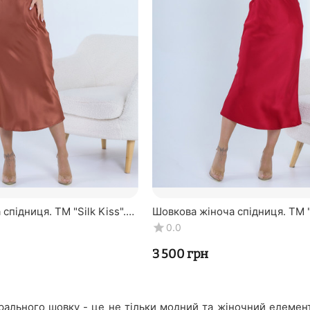
спідниця. TM "Silk Kiss".
Шовкова жіноча спідниця. TM "S
% шовк. Мідна, міді
Натуральний 100% шовк. Бордов
0.0
‍3 500‍
грн
урального шовку - це не тільки модний та жіночний елемент