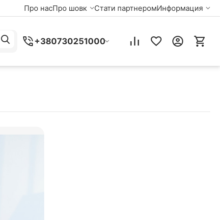
Про нас
Про шовк
Стати партнером
Информация
+380730251000