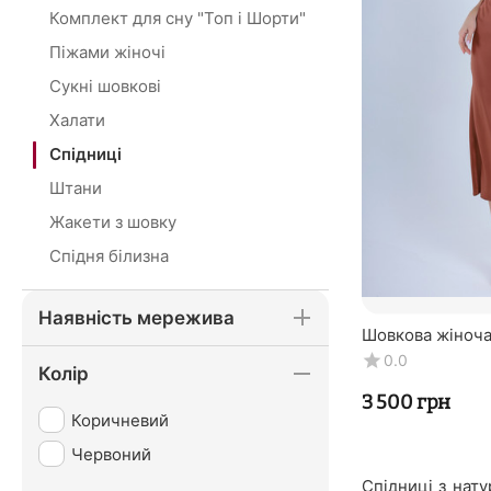
Комплект для сну "Топ і Шорти"
Піжами жіночі
Сукні шовкові
Халати
Спідниці
Штани
Жакети з шовку
Спідня білизна
Наявність мережива
Шовкова жіноча 
Натуральний 100
0.0
Колір
‍3 500‍
грн
Коричневий
Червоний
Спідниці з нат