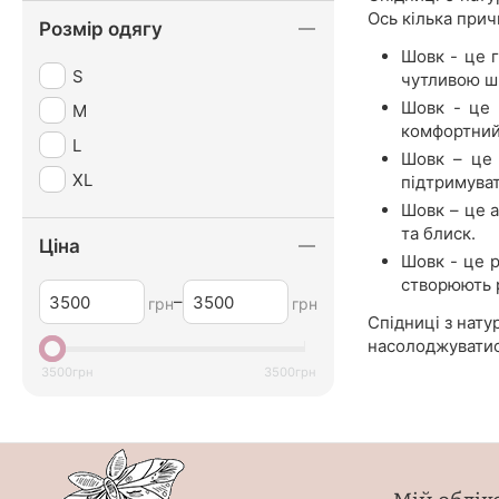
Ось кілька прич
Розмір одягу
Шовк - це г
S
чутливою шк
Шовк - це 
M
комфортний
L
Шовк – це 
XL
підтримувати
Шовк – це а
та блиск.
Ціна
Шовк - це р
створюють р
–
грн
грн
Спідниці з нату
насолоджуватис
3500
грн
3500
грн