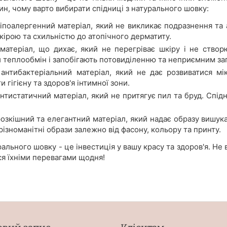
ин, чому варто вибирати спідниці з натурального шовку:
іпоалергенний матеріал, який не викликає подразнення та а
ірою та схильністю до атопічного дерматиту.
матеріал, що дихає, який не перегріває шкіру і не створ
 теплообмін і запобігають потовиділенню та неприємним за
антибактеріальний матеріал, який не дає розвиватися мік
 гігієну та здоров'я інтимної зони.
нтистатичний матеріал, який не притягує пил та бруд. Спідни
озкішний та елегантний матеріал, який надає образу вишука
ізноманітні образи залежно від фасону, кольору та принту.
рального шовку - це інвестиція у вашу красу та здоров'я. Не 
я їхніми перевагами щодня!