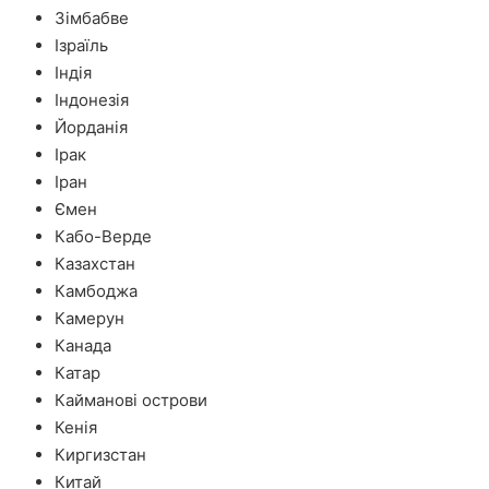
Зімбабве
Ізраїль
Індія
Індонезія
Йорданія
Ірак
Іран
Ємен
Кабо-Верде
Казахстан
Камбоджа
Камерун
Канада
Катар
Кайманові острови
Кенія
Киргизстан
Китай