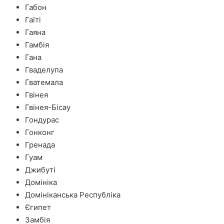
Габон
Гаїті
Гаяна
Гамбія
Гана
Гваделупа
Гватемала
Гвінея
Гвінея-Бісау
Гондурас
Гонконг
Гренада
Гуам
Джибуті
Домініка
Домініканська Республіка
Єгипет
Замбія