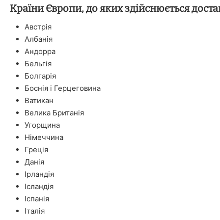
Країни Європи, до яких здійснюється доста
Австрія
Албанія
Андорра
Бельгія
Болгарія
Боснія і Герцеговина
Ватикан
Велика Британія
Угорщина
Німеччина
Греція
Данія
Ірландія
Ісландія
Іспанія
Італія