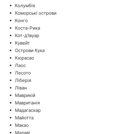
Колумбія
Коморські острови
Конго
Коста-Рика
Кот-д’Івуар
Кувейт
Острови Кука
Кюрасао
Лаос
Лесото
Ліберія
Ліван
Маврикій
Мавританія
Мадагаскар
Майотта
Макао
Малаві