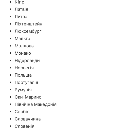
Кіпр
Латвія
Литва
Ліхтенштейн
Люксембург
Мальта
Молдова
Монако
Нідерланди
Норвегія
Польща
Португалія
Румунія
Сан-Марино
Північна Македонія
Сербія
Словаччина
Словенія