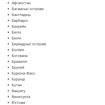
Афганістан
Багамські острови
Бангладеш
Барбадос
Бахрейн
Беліз
Бенін
Бермудські острови
Болівія
Ботсвана
Бразилія
Бруней
Буркіна-Фасо
Бурунді
Бутан
Вануату
Венесуела
В'єтнам