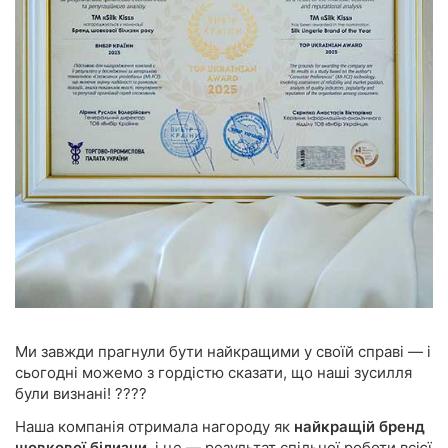
Ми завжди прагнули бути найкращими у своїй справі — і
сьогодні можемо з гордістю сказати, що наші зусилля
були визнані! ????
Наша компанія отримала нагороду як
найкращій бренд
шовкової білизни
, і це — результат спільної роботи всієї