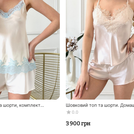
а шорти, комплект
Шовковий топ та шорти. Домаш
очний з блакитним
"Пула" бежевий. TM "Silk Kiss".
0.0
Silk Kis...
Натуральний 100% ...
‍3 900‍
грн