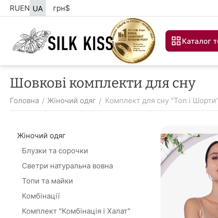
RU
EN
грн
$
UA
Каталог т
Шовкові комплекти для сну
Головна
Жіночий одяг
Комплект для сну "Топ і Шорти
/
/
Жіночий одяг
Блузки та сорочки
Светри натуральна вовна
Топи та майки
Комбінації
Комплект "Комбінація і Халат"