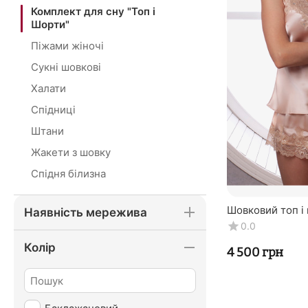
Комплект для сну "Топ і
Шорти"
Піжами жіночі
Сукні шовкові
Халати
Спідниці
Штани
Жакети з шовку
Спідня білизна
Шовковий топ і 
Наявність мережива
TM "Silk Kiss".
0.0
бежевий
Колір
‍4 500‍
грн