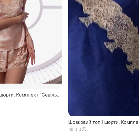
шорти. Комплект "Севілья".
 Натуральний 100% шовк.
Шовковий топ і шорти. Комплек
TM "Silk Kiss". Натуральний 10
0.0
синій