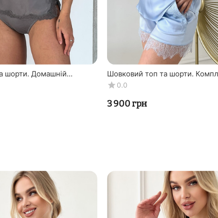
а шорти. Домашній
Шовковий топ та шорти. Комп
ія" бежево-сірий. TM "Silk
"Генуя" блакитний. TM "Silk Kis
0.0
Натуральний 1...
‍3 900‍
грн