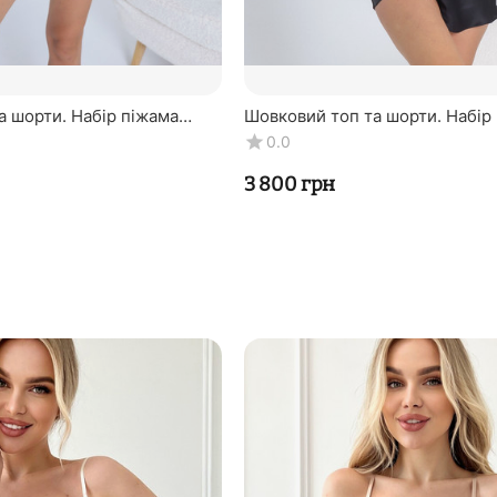
а шорти. Набір піжама
Шовковий топ та шорти. Набір
Silk Kiss". Натуральний
"Неаполь". TM "Silk Kiss". Нат
0.0
100% шовк. Ч...
‍3 800‍
грн