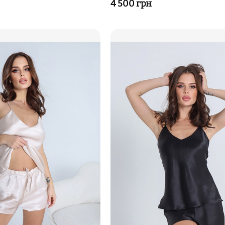
‍4 500‍
грн