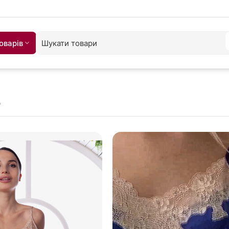
оварiв
"