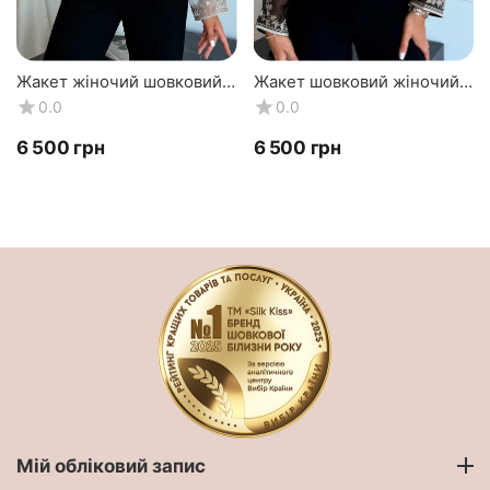
Жакет жіночий шовковий,
Жакет шовковий жіночий,
колір білий, піджак із
колір чорний, піджак з
0.0
0.0
натуральної шовкової
натурального шовкової
органзи
органзи. Silk Kiss
‍6 500‍
грн
‍6 500‍
грн
Мій обліковий запис