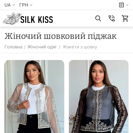
UA
ГРН
Жіночий шовковий піджак
Головна
Жіночий одяг
Жакети з шовку
/
/