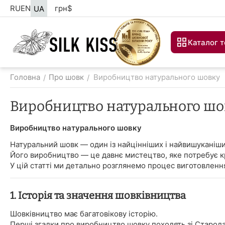
RU
EN
грн
$
UA
Каталог т
Головна
Про шовк
Виробництво натурального шовку
/
/
Виробництво натурального шо
Виробництво натурального шовку
Натуральний шовк — один із найцінніших і найвишуканіши
Його виробництво — це давнє мистецтво, яке потребує кро
У цій статті ми детально розглянемо процес виготовленн
1. Історія та значення шовківництва
Шовківництво має багатовікову історію.
Перші згадки про виробництво шовку походять зі Старода