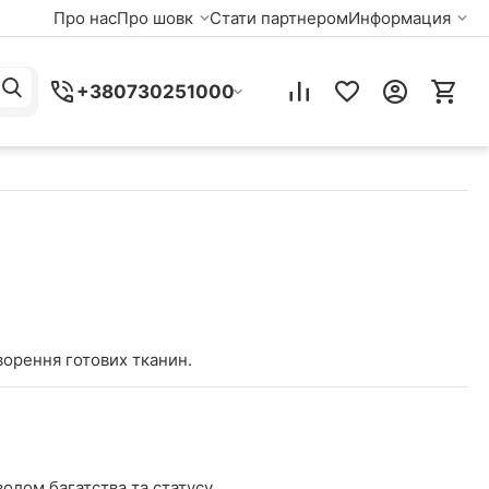
Про нас
Про шовк
Стати партнером
Информация
+380730251000
ворення готових тканин.
олом багатства та статусу.