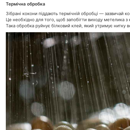
Термічна обробка
Зібрані кокони піддають термічній обробці — зазвичай к
Це необхідно для того, щоб запобігти виходу метелика з
Така обробка руйнує білковий клей, який утримує нитку в