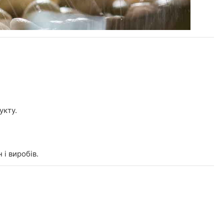
укту.
 і виробів.