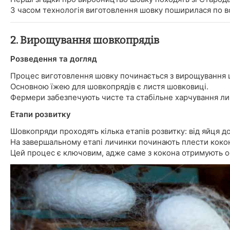
З часом технологія виготовлення шовку поширилася по вс
2. Вирощування шовкопрядів
Розведення та догляд
Процес виготовлення шовку починається з вирощування ш
Основною їжею для шовкопрядів є листя шовковиці.
Фермери забезпечують чисте та стабільне харчування ли
Етапи розвитку
Шовкопряди проходять кілька етапів розвитку: від яйця до 
На завершальному етапі личинки починають плести кокон 
Цей процес є ключовим, адже саме з кокона отримують о