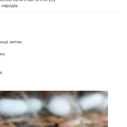
 народів.
нші нитки.
ку.
а.