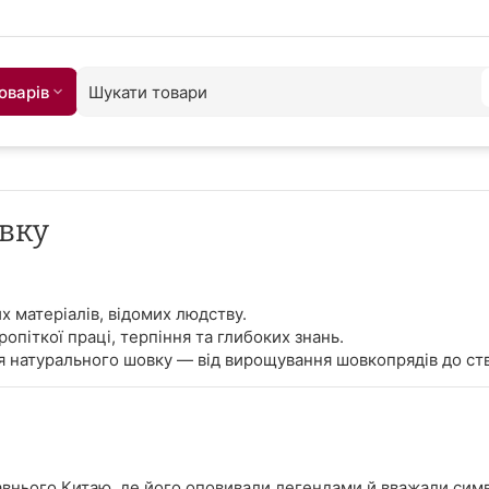
оварiв
вку
х матеріалів, відомих людству.
піткої праці, терпіння та глибоких знань.
я натурального шовку — від вирощування шовкопрядів до ст
внього Китаю, де його оповивали легендами й вважали симв