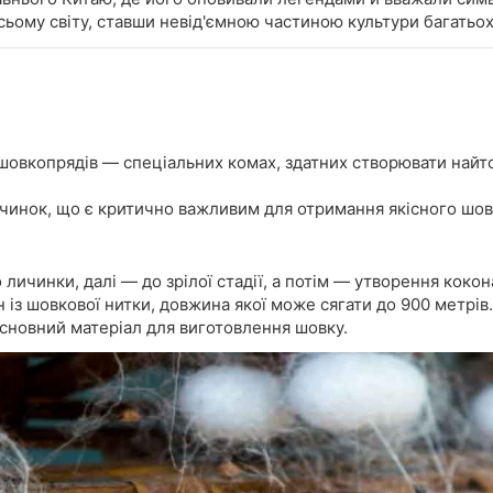
ьому світу, ставши невід'ємною частиною культури багатьох
овкопрядів — спеціальних комах, здатних створювати найто
чинок, що є критично важливим для отримання якісного шов
личинки, далі — до зрілої стадії, а потім — утворення кокон
із шовкової нитки, довжина якої може сягати до 900 метрів.
сновний матеріал для виготовлення шовку.