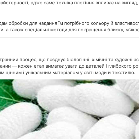
йстерності, адже саме техніка плетіння впливає на вигляд, 
дам обробки для надання їм потрібного кольору й властивос
ки, а також спеціальні методи для покращення блиску, м’якос
анний процес, що поєднує біологічні, хімічні та художні ас
нин — кожен етап вимагає уваги до деталей і глибокого роз
м цінним і унікальним матеріалом у світі моди й текстилю.