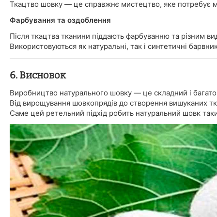
Ткацтво шовку — це справжнє мистецтво, яке потребує ма
Фарбування та оздоблення
Після ткацтва тканини піддають фарбуванню та різним ви
Використовуються як натуральні, так і синтетичні барвни
6. Висновок
Виробництво натурального шовку — це складний і багатогр
Від вирощування шовкопрядів до створення вишуканих тка
Саме цей ретельний підхід робить натуральний шовк таки