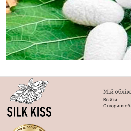
Мій облік
Ввійти
Створити об