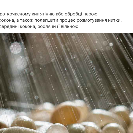
ороткочасному кип’ятінню або обробці парою.
 кокона, а також полегшити процес розмотування нитки.
середині кокона, роблячи її вільною.