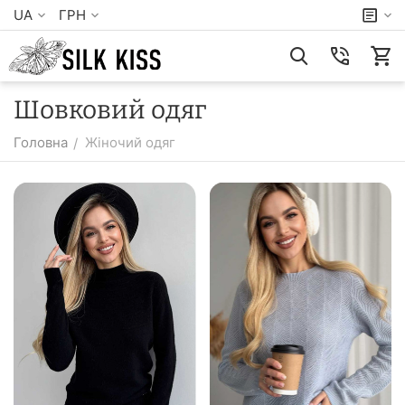
UA
ГРН
Шовковий одяг
Головна
Жіночий одяг
/