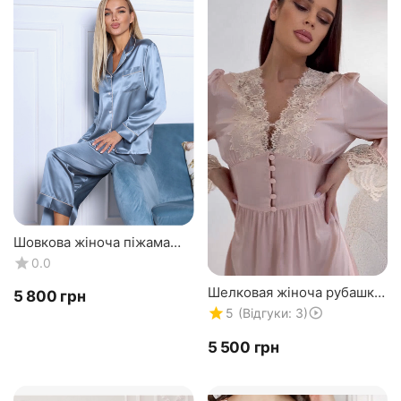
Шовкова жіноча піжама
"Сідней". TM "Silk Kiss".
0.0
Натуральний 100% шовк.
Колір: дельфін
Шелковая жіноча рубашка
‍5 800‍
грн
плаття "Прованс". ТМ
(Відгуки: 3)
5
"Шовковий поцілунок".
Прованс. Натуральний...
‍5 500‍
грн