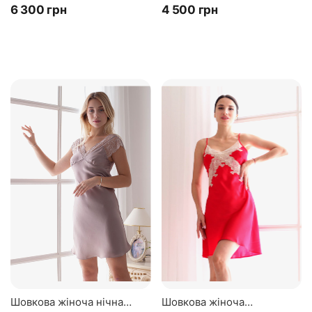
Натуральний 10...
100% шовк. бежевий
‍6 300‍
грн
‍4 500‍
грн
Шовкова жіноча нічна
Шовкова жіноча