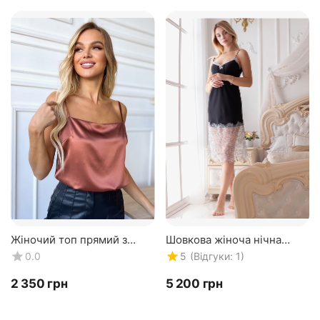
Жіночий топ прямий з
Шовкова жіноча нічна
натурального шовку,
сорочка "Версаль". TM
(Відгуки: 1)
0.0
5
мідного кольору. TM "Silk
"Silk Kiss". Натуральний
Kiss". 100% шовк
100% шовк. Чорна
‍2 350‍
грн
‍5 200‍
грн