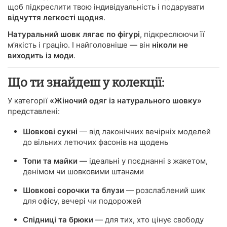
щоб підкреслити твою індивідуальність і подарувати
відчуття легкості щодня
.
Натуральний шовк лягає по фігурі
, підкреслюючи її
м’якість і грацію. І найголовніше — він
ніколи не
виходить із моди
.
Що ти знайдеш у колекції:
У категорії
«Жіночий одяг із натурального шовку»
представлені:
Шовкові сукні
— від лаконічних вечірніх моделей
до вільних летючих фасонів на щодень
Топи та майки
— ідеальні у поєднанні з жакетом,
денімом чи шовковими штанами
Шовкові сорочки та блузи
— розслаблений шик
для офісу, вечері чи подорожей
Спідниці та брюки
— для тих, хто цінує свободу