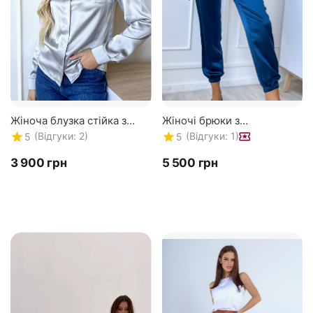
Жіноча блузка стійка з
Жіночі брюки з
натурального шовку,
натурального 100% шовку,
(Відгуки: 2)
(Відгуки: 1)
5
5
сорочка сірого кольору.
шовкові брюки TM "Silk
TM "Silk Kiss". 100%...
Kiss". Королівський синій
‍3 900‍
грн
‍5 500‍
грн