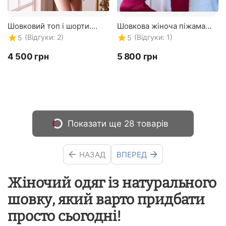
Шовковий топ і шорти.
Шовкова жіноча піжама
Комплект "Севілья". TM
"Сідней". TM "Silk Kiss".
(Відгуки: 2)
(Відгуки: 1)
5
5
"Silk Kiss". Натуральний
Натуральний 100% шовк.
100% шовк. чорний
Бордова
‍4 500‍
грн
‍5 800‍
грн
Показати ще 28 товарів
НАЗАД
ВПЕРЕД
Жіночий одяг із натурального
шовку, який варто придбати
просто сьогодні!