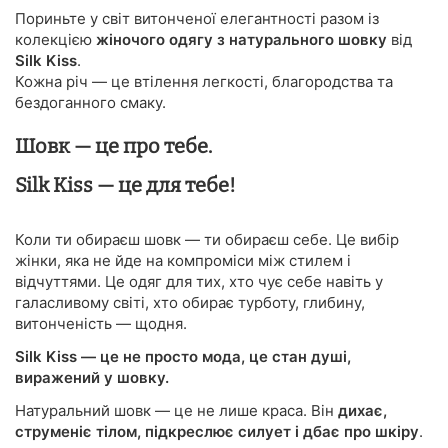
Пориньте у світ витонченої елегантності разом із
колекцією
жіночого одягу з натурального шовку
від
Silk Kiss
.
Кожна річ — це втілення легкості, благородства та
бездоганного смаку.
Шовк — це про тебе.
Silk Kiss — це для тебе!
Коли ти обираєш шовк — ти обираєш себе. Це вибір
жінки, яка не йде на компроміси між стилем і
відчуттями. Це одяг для тих, хто чує себе навіть у
галасливому світі, хто обирає турботу, глибину,
витонченість — щодня.
Silk Kiss — це не просто мода, це стан душі,
виражений у шовку.
Натуральний шовк — це не лише краса. Він
дихає,
струменіє тілом, підкреслює силует і дбає про шкіру
.