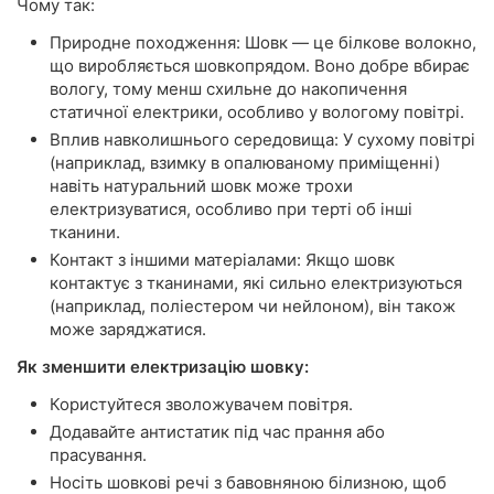
Чому так:
Природне походження: Шовк — це білкове волокно,
що виробляється шовкопрядом. Воно добре вбирає
вологу, тому менш схильне до накопичення
статичної електрики, особливо у вологому повітрі.
Вплив навколишнього середовища: У сухому повітрі
(наприклад, взимку в опалюваному приміщенні)
навіть натуральний шовк може трохи
електризуватися, особливо при терті об інші
тканини.
Контакт з іншими матеріалами: Якщо шовк
контактує з тканинами, які сильно електризуються
(наприклад, поліестером чи нейлоном), він також
може заряджатися.
Як зменшити електризацію шовку:
Користуйтеся зволожувачем повітря.
Додавайте антистатик під час прання або
прасування.
Носіть шовкові речі з бавовняною білизною, щоб