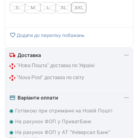
S
M
L
XL
XXL
Додати до переліку побажань
Доставка
 "Нова 
Пошта" доставка по Україні
 "Nova Post" 
доставка по світу
Варіанти оплати
◉
Готівкою при отриманні на Новій Пошті
◉
На
рахунок ФОП у ПриватБанк
◉
На
рахунок ФОП у АТ "Універсал Банк"