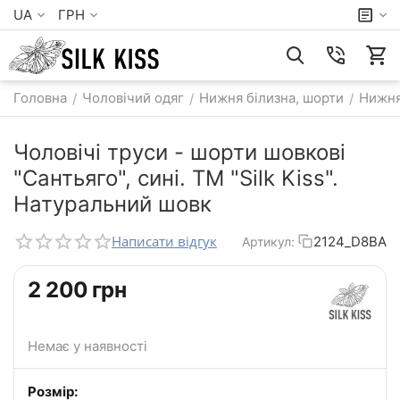
UA
ГРН
Головна
Чоловічий одяг
Нижня білизна, шорти
Нижня
/
/
/
Чоловічі труси - шорти шовкові
"Сантьяго", сині. TM "Silk Kiss".
Натуральний шовк
Написати відгук
2124_D8BA
Артикул:
‍2 200‍
грн
Немає у наявності
Розмір: