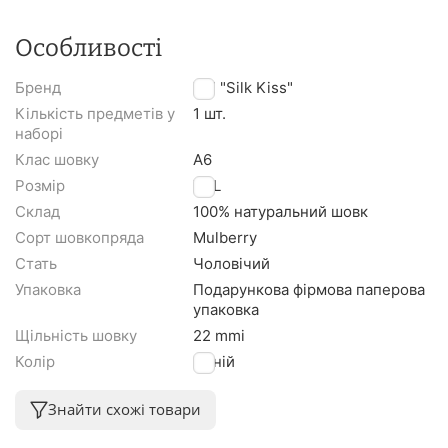
Особливості
Бренд
TM "Silk Kiss"
Кількість предметів у
1 шт.
наборі
Клас шовку
A6
Розмір
XXL
Склад
100% натуральний шовк
Сорт шовкопряда
Mulberry
Стать
Чоловічий
Упаковка
Подарункова фірмова паперова
упаковка
Щільність шовку
22 mmi
Колір
Синій
Знайти схожі товари