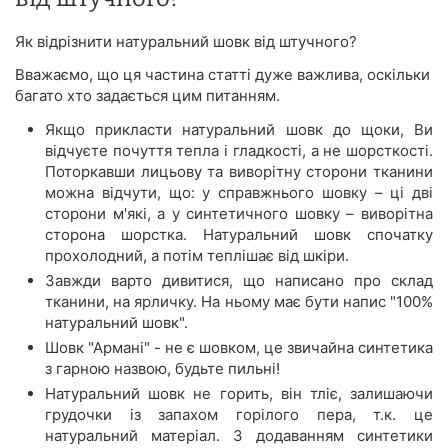
Як відрізнити натуральний шовк від штучного?
Вважаємо, що ця частина статті дуже важлива, оскільки
багато хто задається цим питанням.
Якщо прикласти натуральний шовк до щоки, Ви
відчуєте почуття тепла і гладкості, а не шорсткості.
Поторкавши лицьову та виворітну сторони тканини
можна відчути, що: у справжнього шовку – ці дві
сторони м'які, а у синтетичного шовку – виворітна
сторона шорстка. Натуральний шовк спочатку
прохолодний, а потім теплішає від шкіри.
Завжди варто дивитися, що написано про склад
тканини, на ярличку. На ньому має бути напис "100%
натуральний шовк".
Шовк "Армані" - не є шовком, це звичайна синтетика
з гарною назвою, будьте пильні!
Натуральний шовк не горить, він тліє, залишаючи
грудочки із запахом горілого пера, т.к. це
натуральний матеріал. З додаванням синтетики