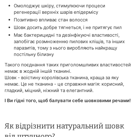
Омолоджує шкіру, стимулюючи процеси
регенерації верхніх шарів епідермісу
Позитивно впливає стан волосся
Шовк досить добре тягнеться, і не притягує пил
Має бактерицидні та дезінфікуючі властивості,
запобігає розмноженню пилових кліщів, та інших
паразитів, тому з нього виробляють найкращу
постільну білизну
Такого поєднання таких приголомшливих властивостей
немає в жодній іншій тканині.
Шовк - воістину королівська тканина, краща за яку
немає. Це не тканина - це справжня магія: корисний,
гладкий, міцний, ніжний та елегантний.
І Ви гідні того, щоб балувати себе шовковими речами!
Як відрізнити натуральний шовк
від штучного?