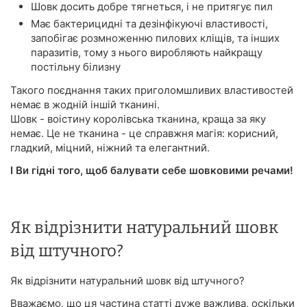
Шовк досить добре тягнеться, і не притягує пил
Має бактерицидні та дезінфікуючі властивості,
запобігає розмноженню пилових кліщів, та інших
паразитів, тому з нього виробляють найкращу
постільну білизну
Такого поєднання таких приголомшливих властивостей
немає в жодній іншій тканині.
Шовк - воістину королівська тканина, краща за яку
немає. Це не тканина - це справжня магія: корисний,
гладкий, міцний, ніжний та елегантний.
І Ви гідні того, щоб балувати себе шовковими речами!
Як відрізнити натуральний шовк
від штучного?
Як відрізнити натуральний шовк від штучного?
Вважаємо, що ця частина статті дуже важлива, оскільки