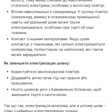
вологу, тому менш схильне до накопичення
статичної електрики, особливо у вологому повітрі.
Вплив навколишнього середовища: У сухому повітрі
(наприклад, взимку в опалюваному приміщенні)
навіть натуральний шовк може трохи
електризуватися, особливо при терті об інші
тканини.
Контакт з іншими матеріалами: Якщо шовк
контактує з тканинами, які сильно електризуються
(наприклад, поліестером чи нейлоном), він також
може заряджатися.
Як зменшити електризацію шовку:
Користуйтеся зволожувачем повітря.
Додавайте антистатик під час прання або
прасування.
Носіть шовкові речі з бавовняною білизною, щоб
зменшити тертя з синтетикою
Так що так, електризація можлива, але в цілому шовк -
один з найменш електризованих тканин