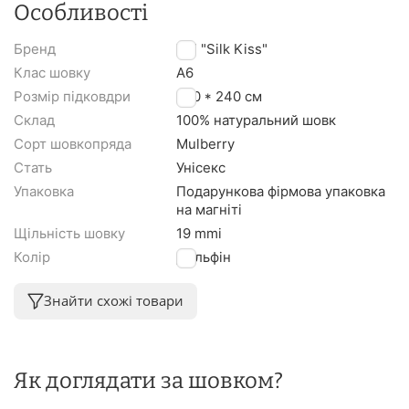
Особливості
Бренд
TM "Silk Kiss"
Клас шовку
A6
Розмір підковдри
220 * 240 см
Склад
100% натуральний шовк
Сорт шовкопряда
Mulberry
Стать
Унісекс
Упаковка
Подарункова фірмова упаковка
на магніті
Щільність шовку
19 mmi
Колір
Дельфін
Знайти схожі товари
Як доглядати за шовком?