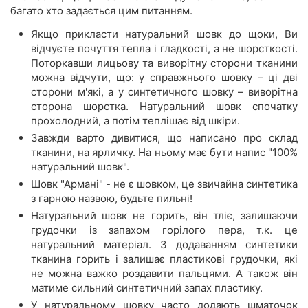
багато хто задається цим питанням.
Якщо прикласти натуральний шовк до щоки, Ви
відчуєте почуття тепла і гладкості, а не шорсткості.
Поторкавши лицьову та виворітну сторони тканини
можна відчути, що: у справжнього шовку – ці дві
сторони м'які, а у синтетичного шовку – виворітна
сторона шорстка. Натуральний шовк спочатку
прохолодний, а потім теплішає від шкіри.
Завжди варто дивитися, що написано про склад
тканини, на ярличку. На ньому має бути напис "100%
натуральний шовк".
Шовк "Армані" - не є шовком, це звичайна синтетика
з гарною назвою, будьте пильні!
Натуральний шовк не горить, він тліє, залишаючи
грудочки із запахом горілого пера, т.к. це
натуральний матеріал. З додаванням синтетики
тканина горить і залишає пластикові грудочки, які
не можна важко роздавити пальцями. А також він
матиме сильний синтетичний запах пластику.
У натуральному шовку часто додають шматочок