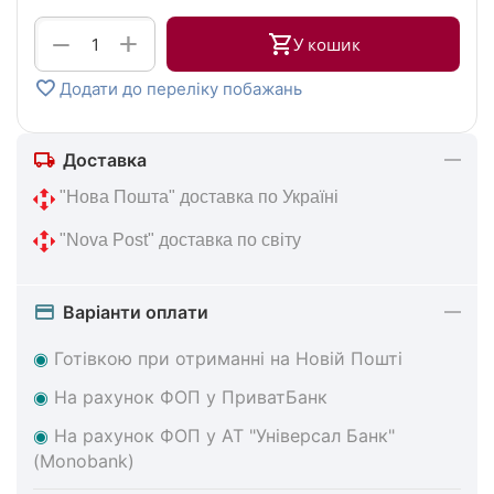
+
−
У кошик
Додати до переліку побажань
Доставка
 "Нова 
Пошта" доставка по Україні
 "Nova Post" 
доставка по світу
Варіанти оплати
◉
Готівкою при отриманні на Новій Пошті
◉
На
рахунок ФОП у ПриватБанк
◉
На
рахунок ФОП у АТ "Універсал Банк"
(Monobank)