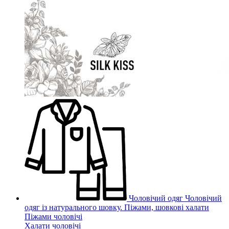
Чоловічий одяг
Чоловічий
одяг із натурального шовку. Піжами, шовкові халати
Піжами чоловічі
Халати чоловічі