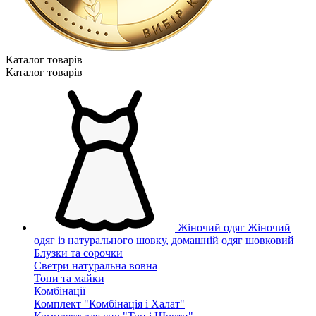
Каталог товарiв
Каталог товарiв
Жіночий одяг
Жіночий
одяг із натурального шовку, домашній одяг шовковий
Блузки та сорочки
Светри натуральна вовна
Топи та майки
Комбінації
Комплект "Комбінація і Халат"