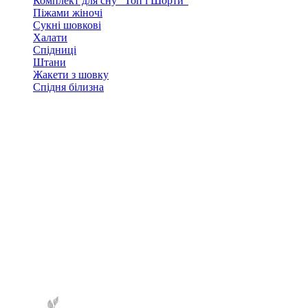
Комплект для сну "Топ і Шорти"
Піжами жіночі
Сукні шовкові
Халати
Спідниці
Штани
Жакети з шовку
Спідня білизна