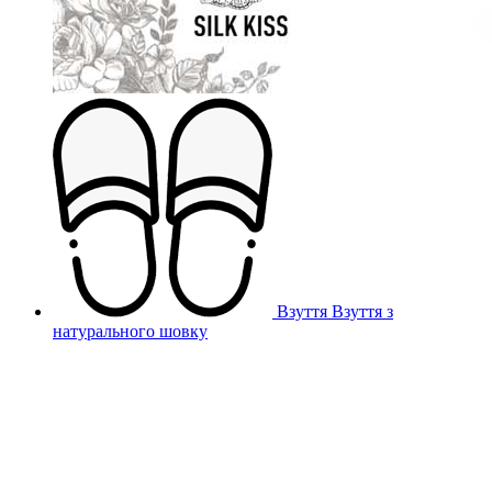
Взуття
Взуття з
натурального шовку