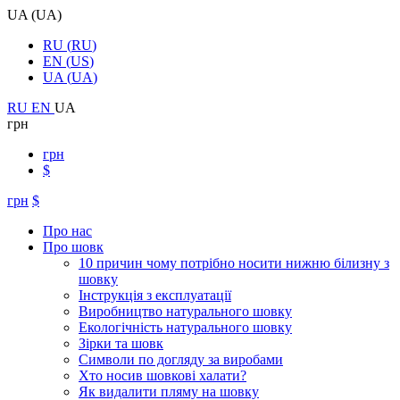
UA
(
UA
)
RU
(
RU
)
EN
(
US
)
UA
(
UA
)
RU
EN
UA
грн
грн
$
грн
$
Про нас
Про шовк
10 причин чому потрібно носити нижню білизну з
шовку
Інструкція з експлуатації
Виробництво натурального шовку
Екологічність натурального шовку
Зірки та шовк
Символи по догляду за виробами
Хто носив шовкові халати?
Як видалити пляму на шовку