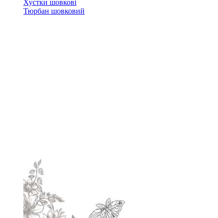
Хустки шовкові
Тюрбан шовковий