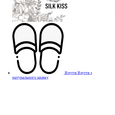
Взуття
Взуття з
натурального шовку