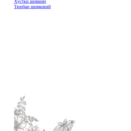
Хустки шовкові
Тюрбан шовковий