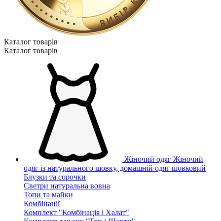
Каталог товарiв
Каталог товарiв
Жіночий одяг
Жіночий
одяг із натурального шовку, домашній одяг шовковий
Блузки та сорочки
Светри натуральна вовна
Топи та майки
Комбінації
Комплект "Комбінація і Халат"