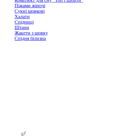
Комплект для сну "Топ і Шорти"
Піжами жіночі
Сукні шовкові
Халати
Спідниці
Штани
Жакети з шовку
Спідня білизна