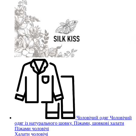
Чоловічий одяг
Чоловічий
одяг із натурального шовку. Піжами, шовкові халати
Піжами чоловічі
Халати чоловічі