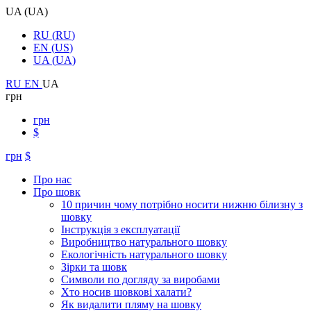
UA
(
UA
)
RU
(
RU
)
EN
(
US
)
UA
(
UA
)
RU
EN
UA
грн
грн
$
грн
$
Про нас
Про шовк
10 причин чому потрібно носити нижню білизну з
шовку
Інструкція з експлуатації
Виробництво натурального шовку
Екологічність натурального шовку
Зірки та шовк
Символи по догляду за виробами
Хто носив шовкові халати?
Як видалити пляму на шовку