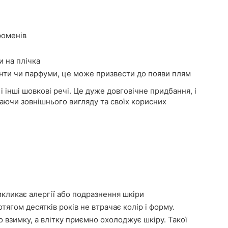
роменів
и на плічка
нти чи парфуми, це може призвести до появи плям
і інші шовкові речі. Це дуже довговічне придбання, і
аючи зовнішнього вигляду та своїх корисних
икликає алергії або подразнення шкіри
тягом десятків років не втрачає колір і форму.
о взимку, а влітку приємно охолоджує шкіру. Такої