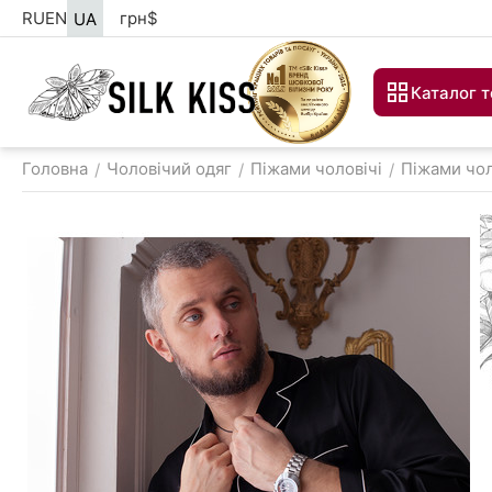
RU
EN
грн
$
UA
Каталог т
Головна
Чоловічий одяг
Піжами чоловічі
Піжами чол
/
/
/