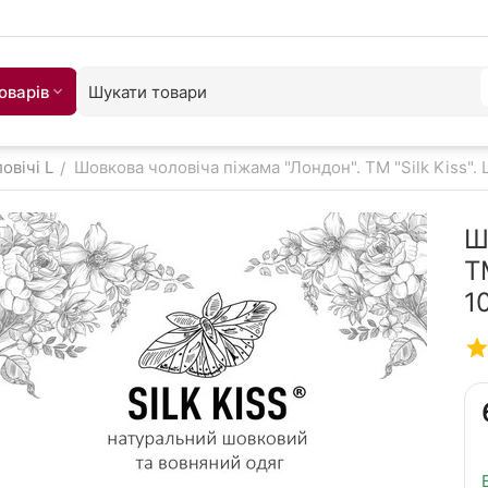
оварiв
овічі L
Шовкова чоловіча піжама "Лондон". TM "Silk Kiss".
/
Ш
T
1