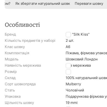
овком?
Як зберігати натуральний шовк
Переваги шовку
Особливості
Бренд
TM "Silk Kiss"
Кількість предметів у наборі
2 шт.
Клас шовку
A6
Комплектація
Піжама, фірмова упако
Модель
Шовковий Лондон
Наявність мережива
Без мережива
Розмір
L
Склад
100% натуральний шов
Сорт шовкопряда
Mulberry
Стать
Чоловічий
Упаковка
Подарункова фірмова уп
Щільність шовку
19 mmi