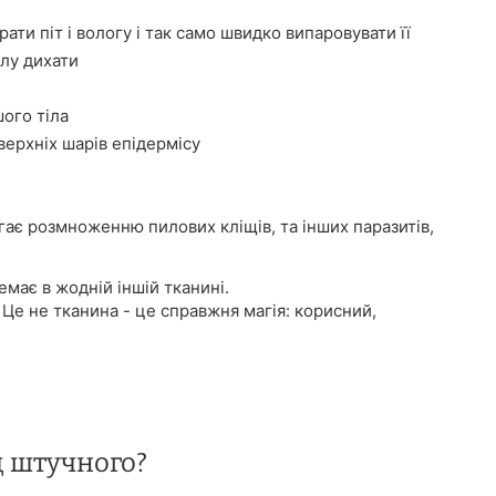
ати піт і вологу і так само швидко випаровувати її
лу дихати
ого тіла
ерхніх шарів епідермісу
ігає розмноженню пилових кліщів, та інших паразитів,
має в жодній іншій тканині.
 Це не тканина - це справжня магія: корисний,
д штучного?