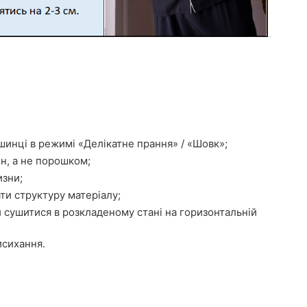
шинці в режимі «Делікатне прання» / «Шовк»;
н, а не порошком;
изни;
ти структуру матеріалу;
 сушитися в розкладеному стані на горизонтальній
исихання.