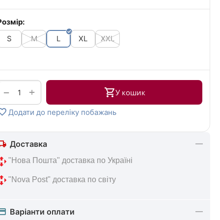
Розмір:
S
M
L
XL
XXL
+
−
У кошик
Додати до переліку побажань
Доставка
 "Нова 
Пошта" доставка по Україні
 "Nova Post" 
доставка по світу
Варіанти оплати