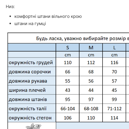
Низ:
комфортні штани вільного крою
штани на гумці