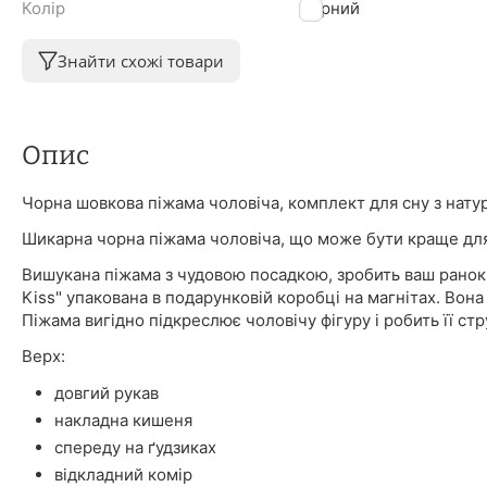
Колір
Чорний
Знайти схожі товари
Опис
Чорна шовкова піжама чоловіча, комплект для сну з нат
Шикарна чорна піжама чоловіча, що може бути краще дл
Вишукана піжама з чудовою посадкою, зробить ваш ранок 
Kiss" упакована в подарунковій коробці на магнітах. Вона
Піжама вигідно підкреслює чоловічу фігуру і робить її с
Верх:
довгий рукав
накладна кишеня
спереду на ґудзиках
відкладний комір