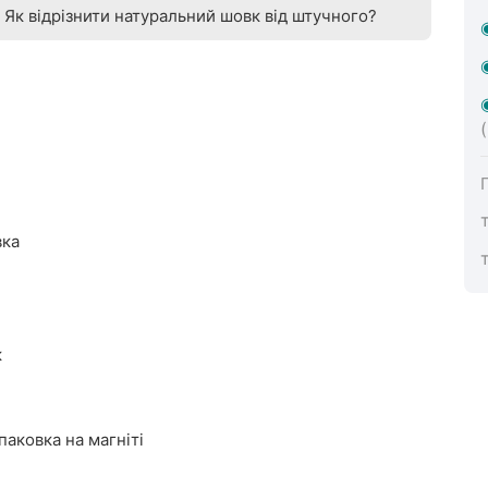
Як відрізнити натуральний шовк від штучного?
вка
к
аковка на магніті