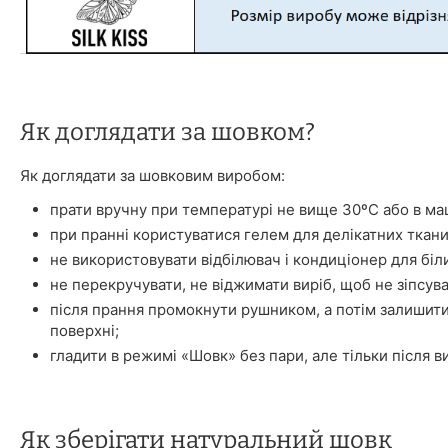
Як доглядати за шовком?
Як доглядати за шовковим виробом:
прати вручну при температурі не вище 30ºС або в ма
при пранні користуватися гелем для делікатних ткани
не використовувати відбілювач і кондиціонер для біл
не перекручувати, не віджимати виріб, щоб не зіпсува
після прання промокнути рушником, а потім залишити
поверхні;
гладити в режимі «Шовк» без пари, але тільки після в
Як зберігати натуральний шовк