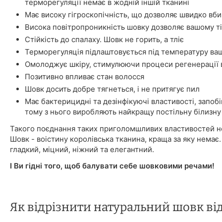
терморегуляції немає в жодній іншій тканині
Має високу гігроскопічність, що дозволяє швидко вбир
Висока повітропроникність шовку дозволяє вашому ті
Стійкість до спалаху. Шовк не горить, а тліє
Терморегуляція підлаштовується під температуру ваш
Омолоджує шкіру, стимулюючи процеси регенерації в
Позитивно впливає стан волосся
Шовк досить добре тягнеться, і не притягує пил
Має бактерицидні та дезінфікуючі властивості, запоб
тому з нього виробляють найкращу постільну білизну
Такого поєднання таких приголомшливих властивостей не
Шовк - воістину королівська тканина, краща за яку немає.
гладкий, міцний, ніжний та елегантний.
І Ви гідні того, щоб балувати себе шовковими речами!
Як відрізнити натуральний шовк ві