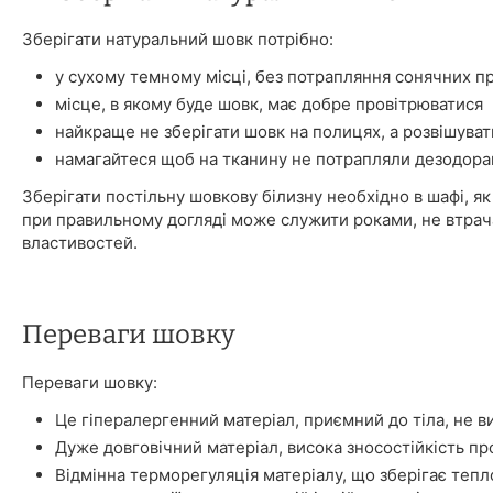
Зберігати натуральний шовк потрібно:
у сухому темному місці, без потрапляння сонячних п
місце, в якому буде шовк, має добре провітрюватися
найкраще не зберігати шовк на полицях, а розвішуват
намагайтеся щоб на тканину не потрапляли дезодора
Зберігати постільну шовкову білизну необхідно в шафі, як 
при правильному догляді може служити роками, не втрач
властивостей.
Переваги шовку
Переваги шовку:
Це гіпералергенний матеріал, приємний до тіла, не в
Дуже довговічний матеріал, висока зносостійкість про
Відмінна терморегуляція матеріалу, що зберігає тепл