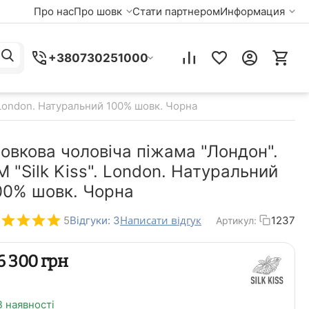
Про нас
Про шовк
Стати партнером
Информация
+380730251000
 London. Натуральний 100% шовк. Чорна
овкова чоловіча піжама "Лондон".
M "Silk Kiss". London. Натуральний
00% шовк. Чорна
Написати відгук
5
Відгуки: 3
1237
Артикул:
‍6 300‍
грн
В наявності