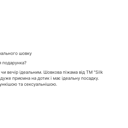
урального шовку
я подарунка?
чи вечір ідеальним. Шовкова піжама від TM "Silk
 дуже приємна на дотик і має ідеальну посадку.
трункішою та сексуальнішою.