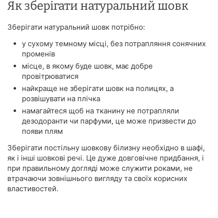
Як зберігати натуральний шовк
Зберігати натуральний шовк потрібно:
у сухому темному місці, без потрапляння сонячних
променів
місце, в якому буде шовк, має добре
провітрюватися
найкраще не зберігати шовк на полицях, а
розвішувати на плічка
намагайтеся щоб на тканину не потрапляли
дезодоранти чи парфуми, це може призвести до
появи плям
Зберігати постільну шовкову білизну необхідно в шафі,
як і інші шовкові речі. Це дуже довговічне придбання, і
при правильному догляді може служити роками, не
втрачаючи зовнішнього вигляду та своїх корисних
властивостей.