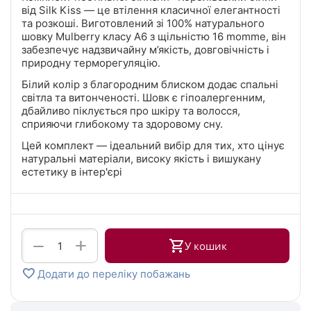
від Silk Kiss — це втілення класичної елегантності
та розкоші.
Виготовлений зі 100% натурального
шовку Mulberry класу A6 з щільністю 16 momme, він
забезпечує надзвичайну м’якість, довговічність і
природну терморегуляцію.
Білий колір з благородним блиском додає спальні
світла та витонченості.
Шовк є гіпоалергенним,
дбайливо піклується про шкіру та волосся,
сприяючи глибокому та здоровому сну.
Цей комплект — ідеальний вибір для тих, хто цінує
натуральні матеріали, високу якість і вишукану
естетику в інтер'єрі
+
−
У кошик
Додати до переліку побажань