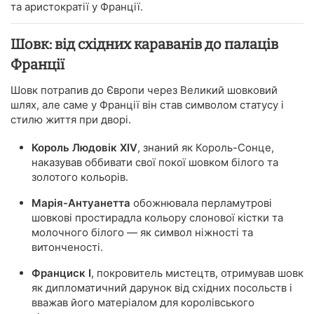
та аристократії у Франції.
Шовк: від східних караванів до палаців
Франції
Шовк потрапив до Європи через Великий шовковий
шлях, але саме у Франції він став символом статусу і
стилю життя при дворі.
Король Людовік XIV
, знаний як Король-Сонце,
наказував оббивати свої покої шовком білого та
золотого кольорів.
Марія-Антуанетта
обожнювала перламутрові
шовкові простирадла кольору слонової кістки та
молочного білого — як символ ніжності та
витонченості.
Франциск I
, покровитель мистецтв, отримував шовк
як дипломатичний дарунок від східних посольств і
вважав його матеріалом для королівського