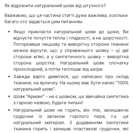
Як відрізнити натуральний шовк від штучного?
Вважаємо, що ця частина статті дуже важлива, оскільки
багато хто задається цим питанням.
Якщо прикласти натуральний шовк до щоки, Ви
відчуєте почуття тепла і гладкості, а не шорсткості.
Поторкавши лицьову та виворітну сторони тканини
можна відчути, що: у справжнього шовку – ці дві
сторони м'які, а у синтетичного шовку – виворітна
сторона шорстка. Натуральний шовк спочатку
прохолодний, а потім теплішає від шкіри.
Завжди варто дивитися, що написано про склад
тканини, на ярличку. На ньому має бути напис "100%
натуральний шовк".
Шовк "Армані" - не є шовком, це звичайна синтетика
з гарною назвою, будьте пильні!
Натуральний шовк не горить, він тліє, залишаючи
грудочки із запахом горілого пера, т.к. це
натуральний матеріал. З додаванням синтетики
тканина горить і залишає пластикові грудочки, які