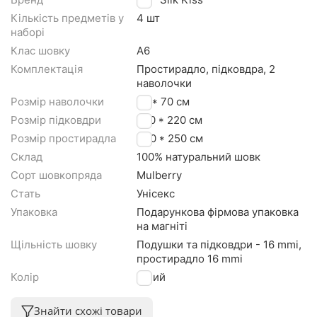
Кількість предметів у
4 шт
наборі
Клас шовку
A6
Комплектація
Простирадло, підковдра, 2
наволочки
Розмір наволочки
50 * 70 см
Розмір підковдри
200 * 220 см
Розмір простирадла
230 * 250 см
Склад
100% натуральний шовк
Сорт шовкопряда
Mulberry
Стать
Унісекс
Упаковка
Подарункова фірмова упаковка
на магніті
Щільність шовку
Подушки та підковдри - 16 mmi,
простирадло 16 mmi
Колір
Білий
Знайти схожі товари