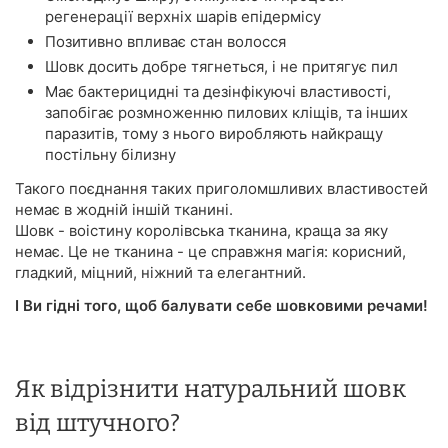
регенерації верхніх шарів епідермісу
Позитивно впливає стан волосся
Шовк досить добре тягнеться, і не притягує пил
Має бактерицидні та дезінфікуючі властивості,
запобігає розмноженню пилових кліщів, та інших
паразитів, тому з нього виробляють найкращу
постільну білизну
Такого поєднання таких приголомшливих властивостей
немає в жодній іншій тканині.
Шовк - воістину королівська тканина, краща за яку
немає. Це не тканина - це справжня магія: корисний,
гладкий, міцний, ніжний та елегантний.
І Ви гідні того, щоб балувати себе шовковими речами!
Як відрізнити натуральний шовк
від штучного?