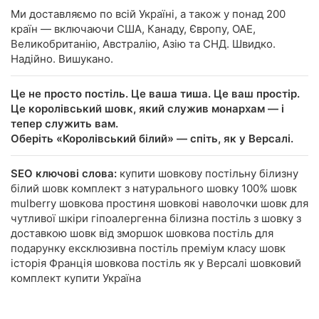
Ми доставляємо по всій Україні, а також у понад 200
країн — включаючи США, Канаду, Європу, ОАЕ,
Великобританію, Австралію, Азію та СНД. Швидко.
Надійно. Вишукано.
Це не просто постіль. Це ваша тиша. Це ваш простір.
Це королівський шовк, який служив монархам — і
тепер служить вам.
Оберіть «Королівський білий» — спіть, як у Версалі.
SEO ключові слова:
купити шовкову постільну білизну
білий шовк комплект з натурального шовку 100% шовк
mulberry шовкова простиня шовкові наволочки шовк для
чутливої шкіри гіпоалергенна білизна постіль з шовку з
доставкою шовк від зморшок шовкова постіль для
подарунку ексклюзивна постіль преміум класу шовк
історія Франція шовкова постіль як у Версалі шовковий
комплект купити Україна