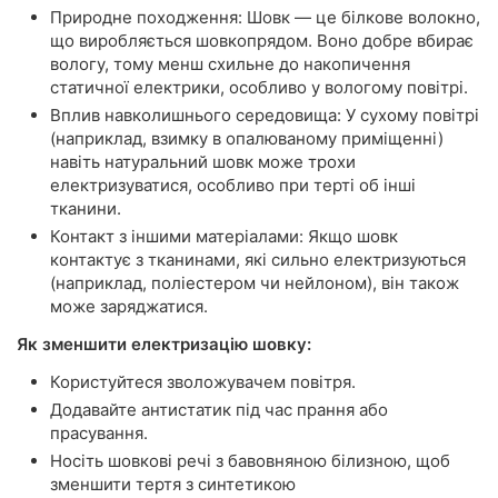
Природне походження: Шовк — це білкове волокно,
що виробляється шовкопрядом. Воно добре вбирає
вологу, тому менш схильне до накопичення
статичної електрики, особливо у вологому повітрі.
Вплив навколишнього середовища: У сухому повітрі
(наприклад, взимку в опалюваному приміщенні)
навіть натуральний шовк може трохи
електризуватися, особливо при терті об інші
тканини.
Контакт з іншими матеріалами: Якщо шовк
контактує з тканинами, які сильно електризуються
(наприклад, поліестером чи нейлоном), він також
може заряджатися.
Як зменшити електризацію шовку:
Користуйтеся зволожувачем повітря.
Додавайте антистатик під час прання або
прасування.
Носіть шовкові речі з бавовняною білизною, щоб
зменшити тертя з синтетикою