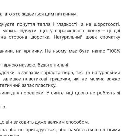
агато хто задається цим питанням.
уєте почуття тепла і гладкості, а не шорсткості.
 можна відчути, що: у справжнього шовку – ці дві
тна сторона шорстка. Натуральний шовк спочатку
анини, на ярличку. На ньому має бути напис "100%
 гарною назвою, будьте пильні!
дочки із запахом горілого пера, т.к. це натуральний
і залишає пластикові грудочки, які не можна важко
тетичний запах пластику.
ни для перевірки. У синтетиці цього не роблять зі
го.
що він виходить дуже важким способом.
она або не пригадується, або пам'ятається з чіткими
заломами.