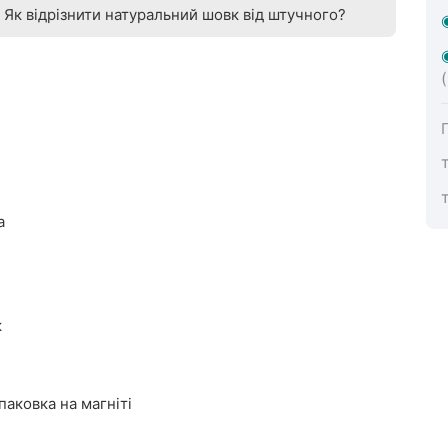
Як відрізнити натуральний шовк від штучного?
а
к
аковка на магніті