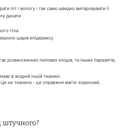
ати піт і вологу і так само швидко випаровувати її
лу дихати
ого тіла
ерхніх шарів епідермісу
ігає розмноженню пилових кліщів, та інших паразитів,
має в жодній іншій тканині.
 Це не тканина - це справжня магія: корисний,
д штучного?