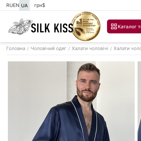
RU
EN
грн
$
UA
Каталог т
Головна
Чоловічий одяг
Халати чоловічі
Халати чоло
/
/
/