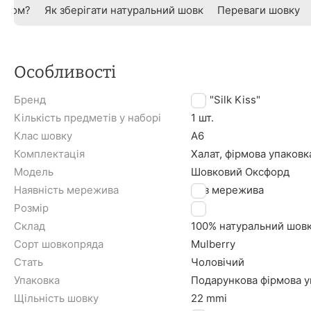
овком?
Як зберігати натуральний шовк
Переваги шовку
Особливості
Бренд
TM "Silk Kiss"
Кількість предметів у наборі
1 шт.
Клас шовку
A6
Комплектація
Халат, фірмова упаковк
Модель
Шовковий Оксфорд
Наявність мережива
Без мережива
Розмір
XL
Склад
100% натуральний шов
Сорт шовкопряда
Mulberry
Стать
Чоловічий
Упаковка
Подарункова фірмова уп
Щільність шовку
22 mmi