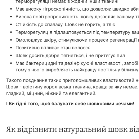
терморегуляції немає в жодній іншій тканині
Має високу гігроскопічність, що дозволяє швидко вбир
Висока повітропроникність шовку дозволяє вашому ті
Стійкість до спалаху. Шовк не горить, а тліє
Терморегуляція підлаштовується під температуру ваш
Омолоджує шкіру, стимулюючи процеси регенерації в
Позитивно впливає стан волосся
Шовк досить добре тягнеться, і не притягує пил
Має бактерицидні та дезінфікуючі властивості, запоб
тому з нього виробляють найкращу постільну білизну
Такого поєднання таких приголомшливих властивостей не
Шовк - воістину королівська тканина, краща за яку немає.
гладкий, міцний, ніжний та елегантний.
І Ви гідні того, щоб балувати себе шовковими речами!
Як відрізнити натуральний шовк ві