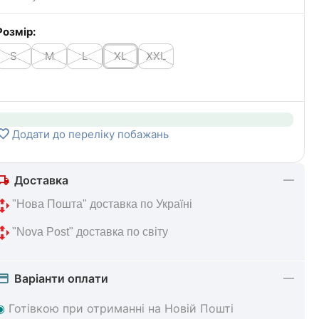
Розмір:
S
M
L
XL
XXL
Додати до переліку побажань
Доставка
 "Нова 
Пошта" доставка по Україні
 "Nova Post" 
доставка по світу
Варіанти оплати
◉
Готівкою при отриманні на Новій Пошті