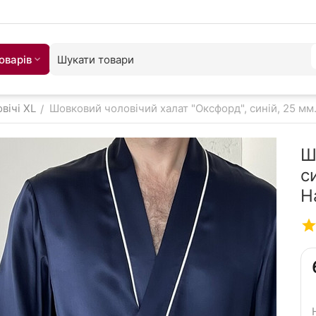
оварiв
вічі XL
Шовковий чоловічий халат "Оксфорд", синій, 25 мм.
/
Ш
с
Н