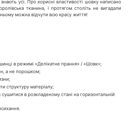
знають усі. Про корисні властивості шовку написано
оролівська тканина, і протягом століть не вигадали
 ньому можна відчути всю красу життя!
шинці в режимі «Делікатне прання» / «Шовк»;
н, а не порошком;
изни;
ти структуру матеріалу;
 сушитися в розкладеному стані на горизонтальній
исихання.