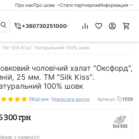
Про нас
Про шовк
Стати партнером
Информация
+380730251000
 TM "Silk Kiss". Натуральний 100% шовк
овковий чоловічий халат "Оксфорд",
иній, 25 мм. TM "Silk Kiss".
атуральний 100% шовк
Написати відгук
5
Відгуки: 1
1559
Артикул:
‍6 300‍
грн
Немає у наявності