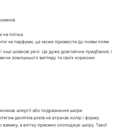
роменів
и на плічка
нти чи парфуми, це може призвести до появи плям
і інші шовкові речі. Це дуже довговічне придбання, і
аючи зовнішнього вигляду та своїх корисних
икликає алергії або подразнення шкіри
тягом десятків років не втрачає колір і форму.
о взимку, а влітку приємно охолоджує шкіру. Такої