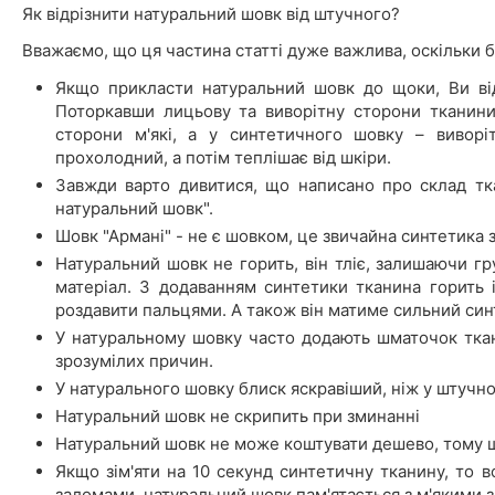
Як відрізнити натуральний шовк від штучного?
Вважаємо, що ця частина статті дуже важлива, оскільки б
Якщо прикласти натуральний шовк до щоки, Ви відч
Поторкавши лицьову та виворітну сторони тканини
сторони м'які, а у синтетичного шовку – виворі
прохолодний, а потім теплішає від шкіри.
Завжди варто дивитися, що написано про склад тк
натуральний шовк".
Шовк "Армані" - не є шовком, це звичайна синтетика з
Натуральний шовк не горить, він тліє, залишаючи гру
матеріал. З додаванням синтетики тканина горить 
роздавити пальцями. А також він матиме сильний син
У натуральному шовку часто додають шматочок ткани
зрозумілих причин.
У натурального шовку блиск яскравіший, ніж у штучно
Натуральний шовк не скрипить при зминанні
Натуральний шовк не може коштувати дешево, тому 
Якщо зім'яти на 10 секунд синтетичну тканину, то в
заломами, натуральний шовк пам'ятається з м'якими 