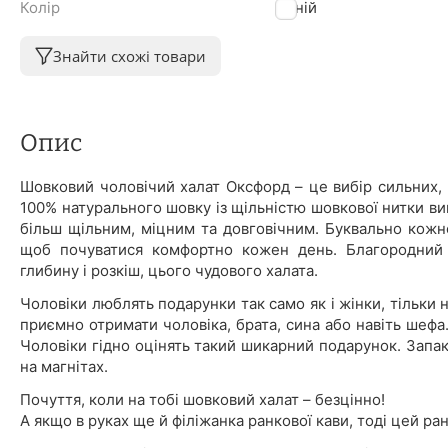
Колір
Синій
Знайти схожі товари
Опис
Шовковий чоловічий халат Оксфорд – це вибір сильних, 
100% натурального шовку із щільністю шовкової нитки ви
більш щільним, міцним та довговічним. Буквально кожном
щоб почуватися комфортно кожен день. Благородний 
глибину і розкіш, цього чудового халата.
Чоловіки люблять подарунки так само як і жінки, тільки 
приємно отримати чоловіка, брата, сина або навіть шефа
Чоловіки гідно оцінять такий шикарний подарунок. Запа
на магнітах.
Почуття, коли на тобі шовковий халат – безцінно!
А якщо в руках ще й філіжанка ранкової кави, тоді цей р