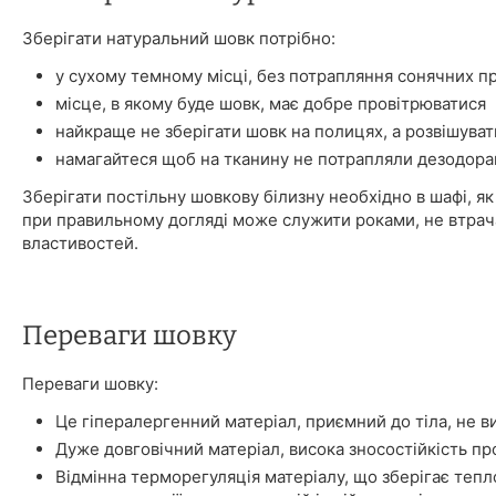
Зберігати натуральний шовк потрібно:
у сухому темному місці, без потрапляння сонячних п
місце, в якому буде шовк, має добре провітрюватися
найкраще не зберігати шовк на полицях, а розвішуват
намагайтеся щоб на тканину не потрапляли дезодора
Зберігати постільну шовкову білизну необхідно в шафі, як 
при правильному догляді може служити роками, не втрач
властивостей.
Переваги шовку
Переваги шовку:
Це гіпералергенний матеріал, приємний до тіла, не в
Дуже довговічний матеріал, висока зносостійкість про
Відмінна терморегуляція матеріалу, що зберігає тепл