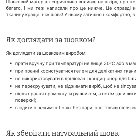
Шовковий матеріал сприятливо впливає на шкіру, про це 
багато, і ми теж написали про це нижче. Це справді к
тканину краще, ніж шовк! У ньому затишно і комфортно, в
Як доглядати за шовком?
Як доглядати за шовковим виробом:
прати вручну при температурі не вище 30ºС або в ма
при пранні користуватися гелем для делікатних ткани
не використовувати відбілювач і кондиціонер для біл
не перекручувати, не віджимати виріб, щоб не зіпсува
після прання промокнути рушником, а потім залишити
поверхні;
гладити в режимі «Шовк» без пари, але тільки після в
Як зберігати натуральний шовк