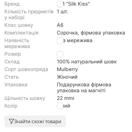
Бренд
TM "Silk Kiss"
Кількість предметів
1 шт.
у наборі
Клас шовку
A6
Комплектація
Сорочка, фірмова упаковка
Наявність
Без мережива
мережива
Розмір
L
Склад
100% натуральний шовк
Сорт шовкопряда
Mulberry
Стать
Жіночий
Упаковка
Подарункова фірмова
упаковка на магніті
Щільність шовку
22 mmi
Колір
Білий
Знайти схожі товари