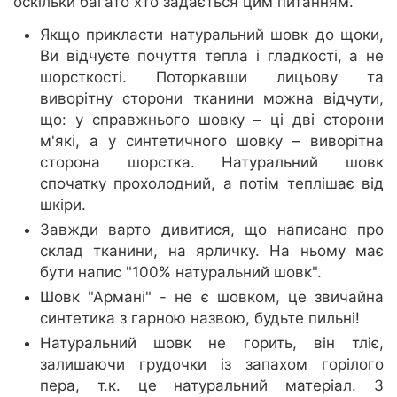
оскільки багато хто задається цим питанням.
Якщо прикласти натуральний шовк до щоки,
Ви відчуєте почуття тепла і гладкості, а не
шорсткості. Поторкавши лицьову та
виворітну сторони тканини можна відчути,
що: у справжнього шовку – ці дві сторони
м'які, а у синтетичного шовку – виворітна
сторона шорстка. Натуральний шовк
спочатку прохолодний, а потім теплішає від
шкіри.
Завжди варто дивитися, що написано про
склад тканини, на ярличку. На ньому має
бути напис "100% натуральний шовк".
Шовк "Армані" - не є шовком, це звичайна
синтетика з гарною назвою, будьте пильні!
Натуральний шовк не горить, він тліє,
залишаючи грудочки із запахом горілого
пера, т.к. це натуральний матеріал. З