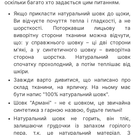
оскільки багато хто задається цим питанням.
Якщо прикласти натуральний шовк до щоки,
Ви відчуєте почуття тепла і гладкості, а не
шорсткості. Поторкавши лицьову та
виворітну сторони тканини можна відчути,
що: у справжнього шовку – ці дві сторони
м'які, а у синтетичного шовку – виворітна
сторона шорстка. Натуральний шовк
спочатку прохолодний, а потім теплішає від
шкіри.
Завжди варто дивитися, що написано про
склад тканини, на ярличку. На ньому має
бути напис "100% натуральний шовк".
Шовк "Армані" - не є шовком, це звичайна
синтетика з гарною назвою, будьте пильні!
Натуральний шовк не горить, він тліє,
залишаючи грудочки із запахом горілого
пера, т.к. це натуральний матеріал. З