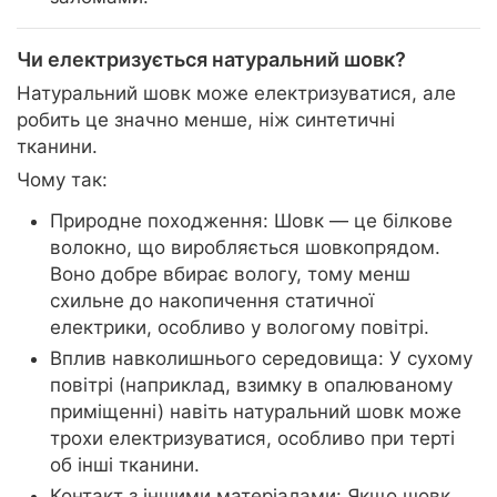
Чи електризується натуральний шовк?
Натуральний шовк може електризуватися, але
робить це значно менше, ніж синтетичні
тканини.
Чому так:
Природне походження: Шовк — це білкове
волокно, що виробляється шовкопрядом.
Воно добре вбирає вологу, тому менш
схильне до накопичення статичної
електрики, особливо у вологому повітрі.
Вплив навколишнього середовища: У сухому
повітрі (наприклад, взимку в опалюваному
приміщенні) навіть натуральний шовк може
трохи електризуватися, особливо при терті
об інші тканини.
Контакт з іншими матеріалами: Якщо шовк