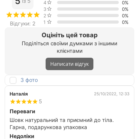
5
із 5
4 зірки
0%
3 зірки
0%
2 зірки
0%
1 зірка
0%
Відгуки: 2
Оцініть цей товар
Поділіться своїми думками з іншими
клієнтами
Написати відгук
З фото
Наталія
25/10/2022, 12:33
5
Переваги
Шовк натуральний та приємний до тіла.
Гарна, подарункова упаковка
Недоліки