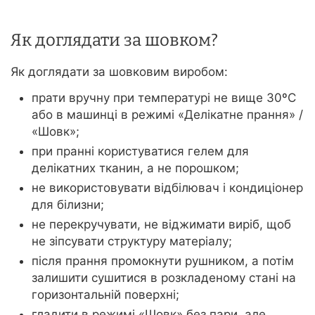
Як доглядати за шовком?
Як доглядати за шовковим виробом:
прати вручну при температурі не вище 30ºС
або в машинці в режимі «Делікатне прання» /
«Шовк»;
при пранні користуватися гелем для
делікатних тканин, а не порошком;
не використовувати відбілювач і кондиціонер
для білизни;
не перекручувати, не віджимати виріб, щоб
не зіпсувати структуру матеріалу;
після прання промокнути рушником, а потім
залишити сушитися в розкладеному стані на
горизонтальній поверхні;
гладити в режимі «Шовк» без пари, але