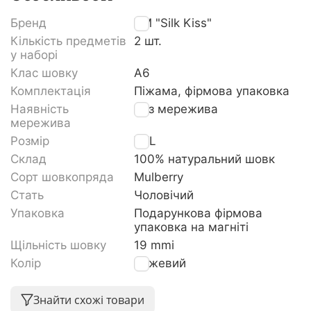
Бренд
TM "Silk Kiss"
Кількість предметів
2 шт.
у наборі
Клас шовку
A6
Комплектація
Піжама, фірмова упаковка
Наявність
Без мережива
мережива
Розмір
XXL
Склад
100% натуральний шовк
Сорт шовкопряда
Mulberry
Стать
Чоловічий
Упаковка
Подарункова фірмова
упаковка на магніті
Щільність шовку
19 mmi
Колір
Бежевий
Знайти схожі товари