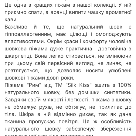
Це одна з кращих піжам з нашої колекції. У ній
приємно спати, а вранці випити чашку ароматної
кави.
Важливо й те, що натуральний шовк є
гіппоаллергенним, має цілющі і омолоджують
властивостями. Окрім краси і комфорту чоловіча
шовкова піжама дуже практична і довговічна в
шкарпетці. Вона легко стирається, не змінюючи
при цьому свій первісний вигляд, не линяє, не
розтягується, що дозволяє носити улюблені
шовкові піжами довгі роки.
Піжама "Рим" від TM "Silk Kiss" зшита з 100%
натурального шовку, без домішки синтетики.
Завдяки своїй м'якості і легкості, піжама з шовку
не обмежує рухів, не обтягує, не прилипає до
тіла. Шкіра в ній відмінно дихає, так як дана
тканина пропускає повітря. Ця ж особливість
натурального шовку забезпечує збереження