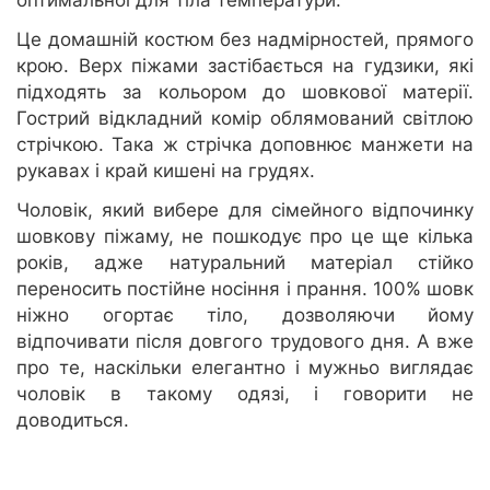
оптимальної для тіла температури.
Це домашній костюм без надмірностей, прямого
крою. Верх піжами застібається на гудзики, які
підходять за кольором до шовкової матерії.
Гострий відкладний комір облямований світлою
стрічкою. Така ж стрічка доповнює манжети на
рукавах і край кишені на грудях.
Чоловік, який вибере для сімейного відпочинку
шовкову піжаму, не пошкодує про це ще кілька
років, адже натуральний матеріал стійко
переносить постійне носіння і прання. 100% шовк
ніжно огортає тіло, дозволяючи йому
відпочивати після довгого трудового дня. А вже
про те, наскільки елегантно і мужньо виглядає
чоловік в такому одязі, і говорити не
доводиться.