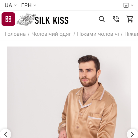
UA
ГРН
Головна
/
Чоловічий одяг
/
Піжами чоловічі
/
Піжа