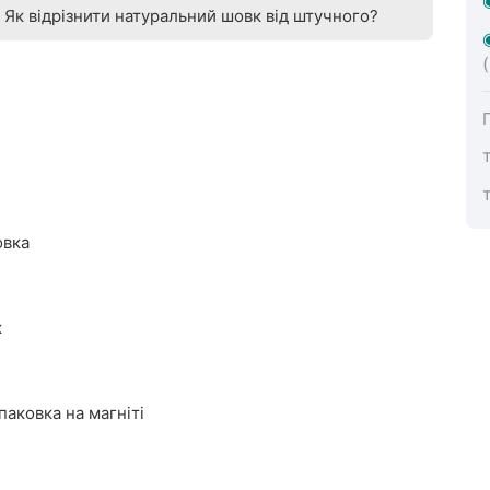
Як відрізнити натуральний шовк від штучного?
овка
к
аковка на магніті