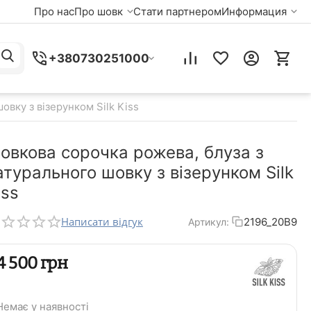
Про нас
Про шовк
Стати партнером
Информация
+380730251000
вку з візерунком Silk Kiss
овкова сорочка рожева, блуза з
атурального шовку з візерунком Silk
iss
Написати відгук
2196_20B9
Артикул:
‍4 500‍
грн
Немає у наявності