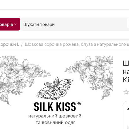
оварiв
сорочки L
Шовкова сорочка рожева, блуза з натурального шо
/
Ш
н
K