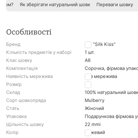
овком?
Як зберігати натуральний шовк
Переваги шовку
Особливості
Бренд
TM "Silk Kiss"
Кількість предметів у наборі
1 шт.
Клас шовку
A6
Комплектація
Сорочка, фірмова упак
Наявність мережива
Без мережива
Розмір
L
Склад
100% натуральний шов
Сорт шовкопряда
Mulberry
Стать
Жіночий
Упаковка
Подарункова фірмова уп
Щільність шовку
22 mmi
Колір
Рожевий