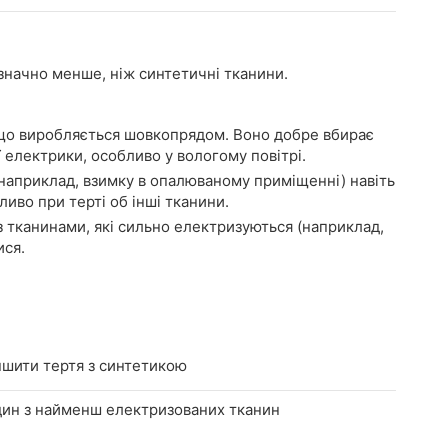
значно менше, ніж синтетичні тканини.
що виробляється шовкопрядом. Воно добре вбирає
 електрики, особливо у вологому повітрі.
наприклад, взимку в опалюваному приміщенні) навіть
иво при терті об інші тканини.
з тканинами, які сильно електризуються (наприклад,
ися.
ншити тертя з синтетикою
один з найменш електризованих тканин