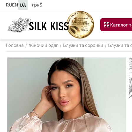
RU
EN
грн
$
UA
Каталог т
Головна
Жіночий одяг
Блузки та сорочки
Блузки та 
/
/
/