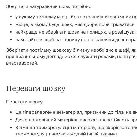
Зберігати натуральний шовк потрібно:
у сухому темному місці, без потрапляння сонячних п
місце, в якому буде шовк, має добре провітрюватися
найкраще не зберігати шовк на полицях, а розвішуват
намагайтеся щоб на тканину не потрапляли дезодора
Зберігати постільну шовкову білизну необхідно в шафі, як 
при правильному догляді може служити роками, не втрач
властивостей.
Переваги шовку
Переваги шовку:
Це гіпералергенний матеріал, приємний до тіла, не в
Дуже довговічний матеріал, висока зносостійкість про
Відмінна терморегуляція матеріалу, що зберігає тепл
терморегуляції немає в жодній іншій тканині