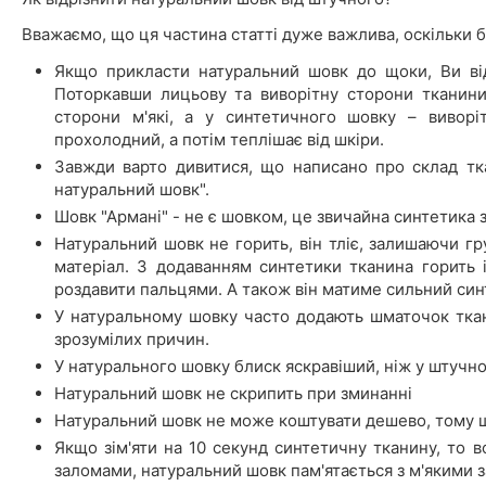
Вважаємо, що ця частина статті дуже важлива, оскільки б
Якщо прикласти натуральний шовк до щоки, Ви відч
Поторкавши лицьову та виворітну сторони тканини
сторони м'які, а у синтетичного шовку – виворі
прохолодний, а потім теплішає від шкіри.
Завжди варто дивитися, що написано про склад тк
натуральний шовк".
Шовк "Армані" - не є шовком, це звичайна синтетика з
Натуральний шовк не горить, він тліє, залишаючи гру
матеріал. З додаванням синтетики тканина горить 
роздавити пальцями. А також він матиме сильний син
У натуральному шовку часто додають шматочок ткани
зрозумілих причин.
У натурального шовку блиск яскравіший, ніж у штучно
Натуральний шовк не скрипить при зминанні
Натуральний шовк не може коштувати дешево, тому 
Якщо зім'яти на 10 секунд синтетичну тканину, то в
заломами, натуральний шовк пам'ятається з м'якими 