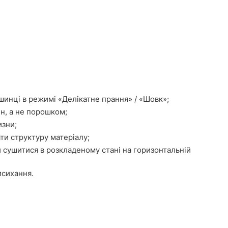
шинці в режимі «Делікатне прання» / «Шовк»;
н, а не порошком;
изни;
ти структуру матеріалу;
 сушитися в розкладеному стані на горизонтальній
исихання.