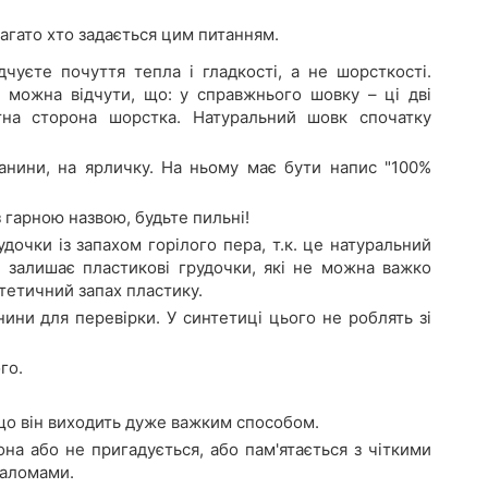
агато хто задається цим питанням.
уєте почуття тепла і гладкості, а не шорсткості.
 можна відчути, що: у справжнього шовку – ці дві
тна сторона шорстка. Натуральний шовк спочатку
анини, на ярличку. На ньому має бути напис "100%
 гарною назвою, будьте пильні!
дочки із запахом горілого пера, т.к. це натуральний
і залишає пластикові грудочки, які не можна важко
тетичний запах пластику.
ни для перевірки. У синтетиці цього не роблять зі
го.
що він виходить дуже важким способом.
она або не пригадується, або пам'ятається з чіткими
заломами.