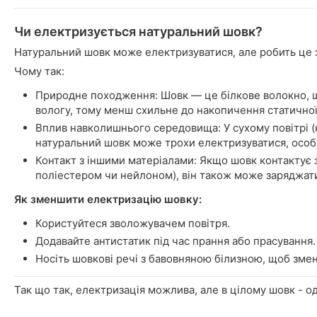
Чи електризується натуральний шовк?
Натуральний шовк може електризуватися, але робить це 
Чому так:
Природне походження: Шовк — це білкове волокно, 
вологу, тому менш схильне до накопичення статичної
Вплив навколишнього середовища: У сухому повітрі (
натуральний шовк може трохи електризуватися, особл
Контакт з іншими матеріалами: Якщо шовк контактує 
поліестером чи нейлоном), він також може заряджат
Як зменшити електризацію шовку:
Користуйтеся зволожувачем повітря.
Додавайте антистатик під час прання або прасування.
Носіть шовкові речі з бавовняною білизною, щоб зме
Так що так, електризація можлива, але в цілому шовк - 