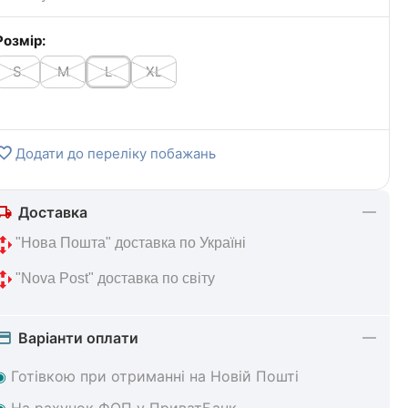
Розмір:
S
M
L
XL
Додати до переліку побажань
Доставка
 "Нова 
Пошта" доставка по Україні
 "Nova Post" 
доставка по світу
Варіанти оплати
◉
Готівкою при отриманні на Новій Пошті
◉
На
рахунок ФОП у ПриватБанк