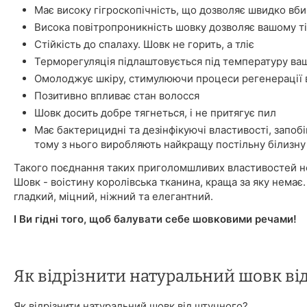
Має високу гігроскопічність, що дозволяє швидко вбир
Висока повітропроникність шовку дозволяє вашому ті
Стійкість до спалаху. Шовк не горить, а тліє
Терморегуляція підлаштовується під температуру ваш
Омолоджує шкіру, стимулюючи процеси регенерації в
Позитивно впливає стан волосся
Шовк досить добре тягнеться, і не притягує пил
Має бактерицидні та дезінфікуючі властивості, запоб
тому з нього виробляють найкращу постільну білизну
Такого поєднання таких приголомшливих властивостей не
Шовк - воістину королівська тканина, краща за яку немає.
гладкий, міцний, ніжний та елегантний.
І Ви гідні того, щоб балувати себе шовковими речами!
Як відрізнити натуральний шовк ві
Як відрізнити натуральний шовк від штучного?