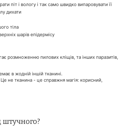
ати піт і вологу і так само швидко випаровувати її
лу дихати
ого тіла
ерхніх шарів епідермісу
ігає розмноженню пилових кліщів, та інших паразитів,
має в жодній іншій тканині.
 Це не тканина - це справжня магія: корисний,
д штучного?