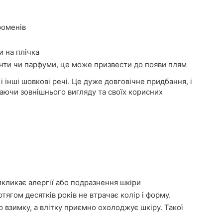
роменів
и на плічка
нти чи парфуми, це може призвести до появи плям
і інші шовкові речі. Це дуже довговічне придбання, і
аючи зовнішнього вигляду та своїх корисних
икликає алергії або подразнення шкіри
тягом десятків років не втрачає колір і форму.
о взимку, а влітку приємно охолоджує шкіру. Такої