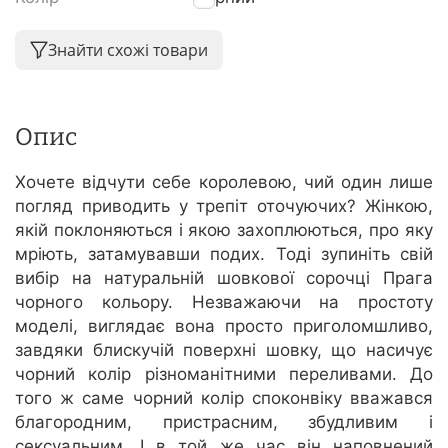
Знайти схожі товари
Опис
Хочете відчути себе королевою, чий один лише
погляд приводить у трепіт оточуючих? Жінкою,
якій поклоняються і якою захоплюються, про яку
мріють, затамувавши подих. Тоді зупиніть свій
вибір на натуральній шовкової сорочці Прага
чорного кольору. Незважаючи на простоту
моделі, виглядає вона просто приголомшливо,
завдяки блискучій поверхні шовку, що насичує
чорний колір різноманітними переливами. До
того ж саме чорний колір споконвіку вважався
благородним, пристрасним, збудливим і
сексуальним. І в той же час він наповнений