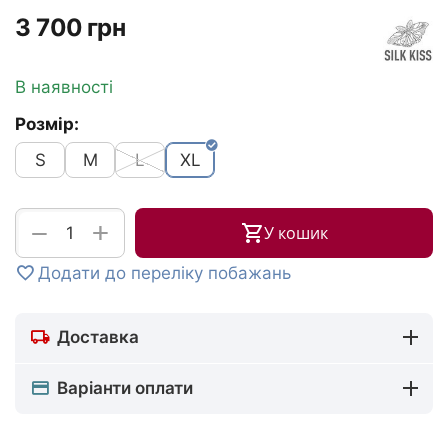
‍3 700‍
грн
В наявності
Розмір:
S
M
L
XL
+
−
У кошик
Додати до переліку побажань
Доставка
Варіанти оплати