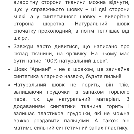
виворітну сторони тканини можна відчути,
що: у справжнього шовку – ці дві сторони
м'які, а у синтетичного шовку – виворітна
сторона шорстка. Натуральний шовк
спочатку прохолодний, а потім теплішає від
шкіри.
Завжди варто дивитися, що написано про
склад тканини, на ярличку. На ньому має
бути напис "100% натуральний шовк".
Шовк "Армані" - не є шовком, це звичайна
синтетика з гарною назвою, будьте пильні!
Натуральний шовк не горить, він тліє,
залишаючи грудочки із запахом горілого
пера, т.к. це натуральний матеріал. З
додаванням синтетики тканина горить і
залишає пластикові грудочки, які не можна
важко роздавити пальцями. А також він
матиме сильний синтетичний запах пластику.