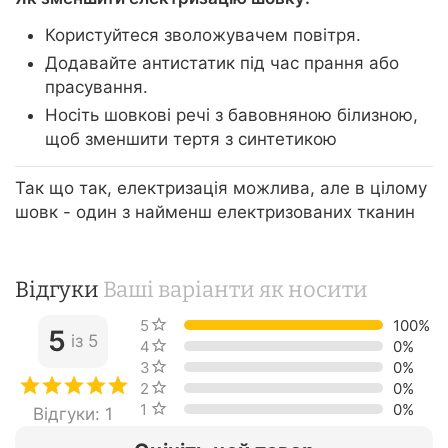
Користуйтеся зволожувачем повітря.
Додавайте антистатик під час прання або
прасування.
Носіть шовкові речі з бавовняною білизною,
щоб зменшити тертя з синтетикою
Так що так, електризація можлива, але в цілому
шовк - один з найменш електризованих тканин
Відгуки
Ваші варіанти як носити
5 зірок
100%
5
із 5
4 зірки
0%
3 зірки
0%
2 зірки
0%
1 зірка
0%
Відгуки: 1