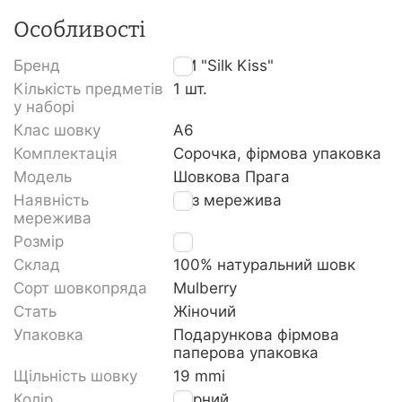
Особливості
Бренд
TM "Silk Kiss"
Кількість предметів
1 шт.
у наборі
Клас шовку
A6
Комплектація
Сорочка, фірмова упаковка
Модель
Шовкова Прага
Наявність
Без мережива
мережива
Розмір
XL
Склад
100% натуральний шовк
Сорт шовкопряда
Mulberry
Стать
Жіночий
Упаковка
Подарункова фірмова
паперова упаковка
Щільність шовку
19 mmi
Колір
Чорний