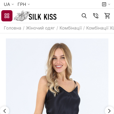
UA
ГРН
Головна
/
Жіночий одяг
/
Комбінації
/
Комбінації X