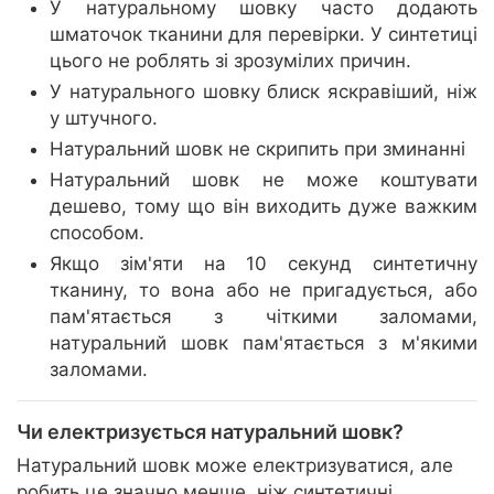
У натуральному шовку часто додають
шматочок тканини для перевірки. У синтетиці
цього не роблять зі зрозумілих причин.
У натурального шовку блиск яскравіший, ніж
у штучного.
Натуральний шовк не скрипить при зминанні
Натуральний шовк не може коштувати
дешево, тому що він виходить дуже важким
способом.
Якщо зім'яти на 10 секунд синтетичну
тканину, то вона або не пригадується, або
пам'ятається з чіткими заломами,
натуральний шовк пам'ятається з м'якими
заломами.
Чи електризується натуральний шовк?
Натуральний шовк може електризуватися, але
робить це значно менше, ніж синтетичні