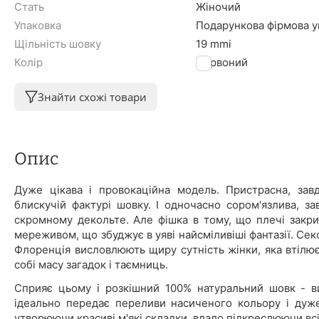
Стать
Жіночий
Упаковка
Подарункова фірмова уп
Щільність шовку
19 mmi
Колір
Червоний
Знайти схожі товари
Опис
Дуже цікава і провокаційна модель. Пристрасна, за
блискучій фактурі шовку. І одночасно сором'язлива, з
скромному декольте. Але фішка в тому, що плечі закр
мереживом, що збуджує в уяві найсміливіші фантазії. Сек
Флоренція висловлюють щиру сутність жінки, яка втілює 
собі масу загадок і таємниць.
Сприяє цьому і розкішний 100% натуральний шовк - ви
ідеально передає переливи насиченого кольору і дуже
утворюючи красиві м'які складки, вдало підкреслюючи всі 