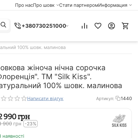
Про нас
Про шовк
Стати партнером
Информация
+380730251000
уральний 100% шовк. малинова
овкова жіноча нічна сорочка
Флоренція". TM "Silk Kiss".
атуральний 100% шовк. малинова
Написати відгук
1440
Артикул:
‍2 990‍
грн
‍3 900‍
грн
-23%
В наявності