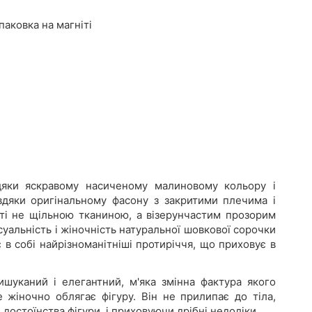
аковка на магніті
вдяки яскравому насиченому малиновому кольору і
авдяки оригінальному фасону з закритими плечима і
иті не щільною тканиною, а візерунчастим прозорим
суальність і жіночність натуральної шовкової сорочки
в собі найрізноманітніші протиріччя, що приховує в
шуканий і елегантний, м'яка змінна фактура якого
 жіночно облягає фігуру. Він не прилипає до тіла,
достоїнства фігури, і приховуючи дрібні недоліки.