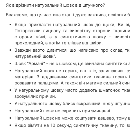
Як відрізнити натуральний шовк від штучного?
Вважаємо, що ця частина статті дуже важлива, оскільки б
Якщо прикласти натуральний шовк до щоки, Ви відч
Поторкавши лицьову та виворітну сторони тканини
сторони м'які, а у синтетичного шовку – виворі
прохолодний, а потім теплішає від шкіри.
Завжди варто дивитися, що написано про склад тк
натуральний шовк".
Шовк "Армані" - не є шовком, це звичайна синтетика з
Натуральний шовк не горить, він тліє, залишаючи гру
матеріал. З додаванням синтетики тканина горить 
роздавити пальцями. А також він матиме сильний син
У натуральному шовку часто додають шматочок ткани
зрозумілих причин.
У натурального шовку блиск яскравіший, ніж у штучно
Натуральний шовк не скрипить при зминанні
Натуральний шовк не може коштувати дешево, тому 
Якщо зім'яти на 10 секунд синтетичну тканину, то в