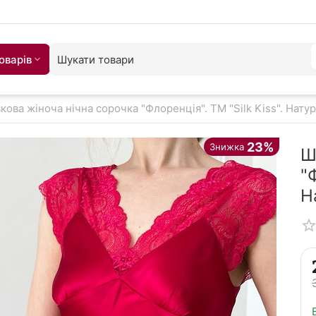
оварiв
кова жіноча нічна сорочка "Флоренція". TM "Silk Kiss". Нат
23%
Знижка
Ш
"
Н