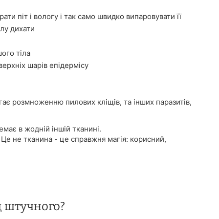
ати піт і вологу і так само швидко випаровувати її
лу дихати
ого тіла
ерхніх шарів епідермісу
ігає розмноженню пилових кліщів, та інших паразитів,
має в жодній іншій тканині.
 Це не тканина - це справжня магія: корисний,
д штучного?