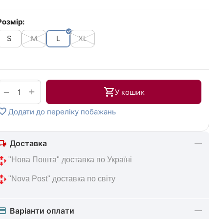
Розмір:
S
M
L
XL
+
−
У кошик
Додати до переліку побажань
Доставка
 "Нова 
Пошта" доставка по Україні
 "Nova Post" 
доставка по світу
Варіанти оплати