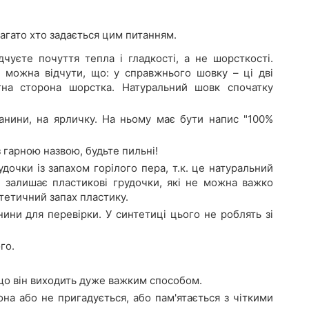
агато хто задається цим питанням.
уєте почуття тепла і гладкості, а не шорсткості.
 можна відчути, що: у справжнього шовку – ці дві
тна сторона шорстка. Натуральний шовк спочатку
анини, на ярличку. На ньому має бути напис "100%
 гарною назвою, будьте пильні!
дочки із запахом горілого пера, т.к. це натуральний
і залишає пластикові грудочки, які не можна важко
тетичний запах пластику.
ни для перевірки. У синтетиці цього не роблять зі
го.
що він виходить дуже важким способом.
она або не пригадується, або пам'ятається з чіткими