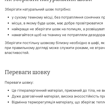
Зберігати натуральний шовк потрібно:
у сухому темному місці, без потрапляння сонячних п
місце, в якому буде шовк, має добре провітрюватися
найкраще не зберігати шовк на полицях, а розвішуват
намагайтеся щоб на тканину не потрапляли дезодора
Зберігати постільну шовкову білизну необхідно в шафі, як 
при правильному догляді може служити роками, не втрач
властивостей.
Переваги шовку
Переваги шовку:
Це гіпералергенний матеріал, приємний до тіла, не в
Дуже довговічний матеріал, висока зносостійкість про
Відмінна терморегуляція матеріалу, що зберігає тепл