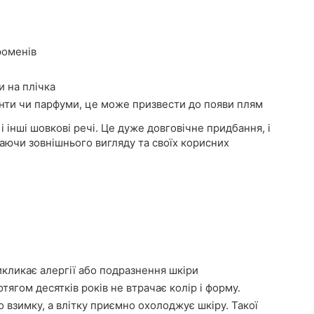
роменів
и на плічка
нти чи парфуми, це може призвести до появи плям
і інші шовкові речі. Це дуже довговічне придбання, і
аючи зовнішнього вигляду та своїх корисних
икликає алергії або подразнення шкіри
тягом десятків років не втрачає колір і форму.
о взимку, а влітку приємно охолоджує шкіру. Такої