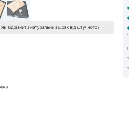
Як відрізнити натуральний шовк від штучного?
овка
к