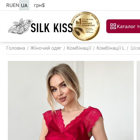
RU
EN
грн
$
UA
Каталог т
Головна
Жіночий одяг
Комбінації
Комбінації L
Шов
/
/
/
/