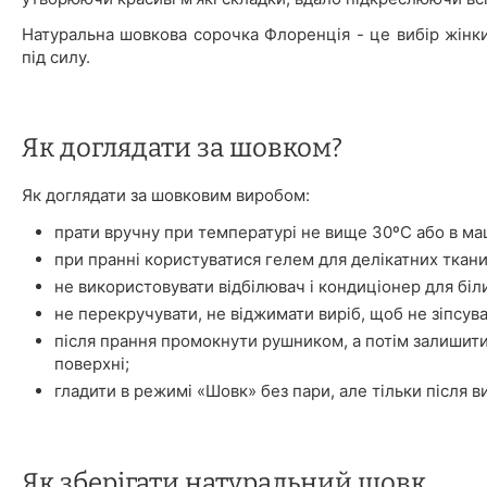
Натуральна шовкова сорочка Флоренція - це вибір жінки, 
під силу.
Як доглядати за шовком?
Як доглядати за шовковим виробом:
прати вручну при температурі не вище 30ºС або в ма
при пранні користуватися гелем для делікатних ткани
не використовувати відбілювач і кондиціонер для біл
не перекручувати, не віджимати виріб, щоб не зіпсува
після прання промокнути рушником, а потім залишити
поверхні;
гладити в режимі «Шовк» без пари, але тільки після в
Як зберігати натуральний шовк