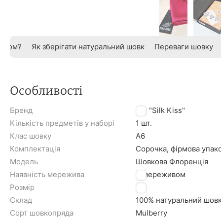
овком?
Як зберігати натуральний шовк
Переваги шовку
Особливості
Бренд
TM "Silk Kiss"
Кількість предметів у наборі
1 шт.
Клас шовку
A6
Комплектація
Сорочка, фірмова упак
Модель
Шовкова Флоренція
Наявність мережива
З мереживом
Розмір
L
Склад
100% натуральний шов
Сорт шовкопряда
Mulberry