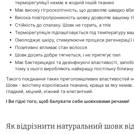
терморегуляції немає в жодній іншій тканині
Має високу гігроскопічність, що дозволяє швидко вбир
Висока повітропроникність шовку дозволяє вашому ті
Стійкість до спалаху. Шовк не горить, а тліє
Терморегуляція підлаштовується під температуру ваш
Омолоджує шкіру, стимулюючи процеси регенерації в
Позитивно впливає стан волосся
Шовк досить добре тягнеться, і не притягує пил
Має бактерицидні та дезінфікуючі властивості, запоб
тому з нього виробляють найкращу постільну білизну
Такого поєднання таких приголомшливих властивостей не
Шовк - воістину королівська тканина, краща за яку немає.
гладкий, міцний, ніжний та елегантний.
І Ви гідні того, щоб балувати себе шовковими речами!
Як відрізнити натуральний шовк ві