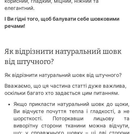
корисний, гладкий, міцний, ніжний та
елегантний.
І Ви гідні того, щоб балувати себе шовковими
речами!
Як відрізнити натуральний шовк
від штучного?
Як відрізнити натуральний шовк від штучного?
Вважаємо, що ця частина статті дуже важлива,
оскільки багато хто задається цим питанням.
Якщо прикласти натуральний шовк до щоки,
Ви відчуєте почуття тепла і гладкості, а не
шорсткості. Поторкавши лицьову та
виворітну сторони тканини можна відчути,
що: у справжнього шовку – ці дві сторони