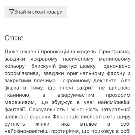
Знайти схожі товари
Опис
Дуже цікава і провокаційна модель. Пристрасна,
завдяки яскравому насиченому малиновому
кольору і блискучій фактурі шовку. І одночасно
сором'язлива, завдяки оригінальному фасону з
закритими плечима і скромному декольте. Але
фішка в тому, що плечі закриті не щільною
тканиною, а візерунчастим прозорим
мереживом, що збуджує в уяві найсміливіші
фантазії. Сексуальність і жіночність натуральної
шовкової сорочки Флоренція висловлюють щиру
сутність жінки, яка втілює в собі
найрізноманітніші протиріччя, що приховує в собі