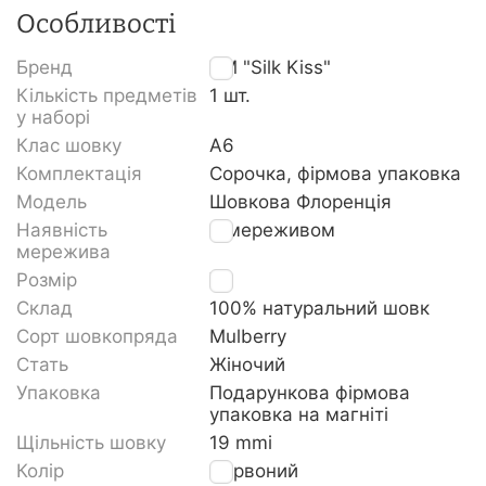
Особливості
Бренд
TM "Silk Kiss"
Кількість предметів
1 шт.
у наборі
Клас шовку
A6
Комплектація
Сорочка, фірмова упаковка
Модель
Шовкова Флоренція
Наявність
З мереживом
мережива
Розмір
XL
Склад
100% натуральний шовк
Сорт шовкопряда
Mulberry
Стать
Жіночий
Упаковка
Подарункова фірмова
упаковка на магніті
Щільність шовку
19 mmi
Колір
Червоний