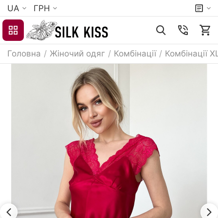
UA
ГРН
Головна
/
Жіночий одяг
/
Комбінації
/
Комбінації X