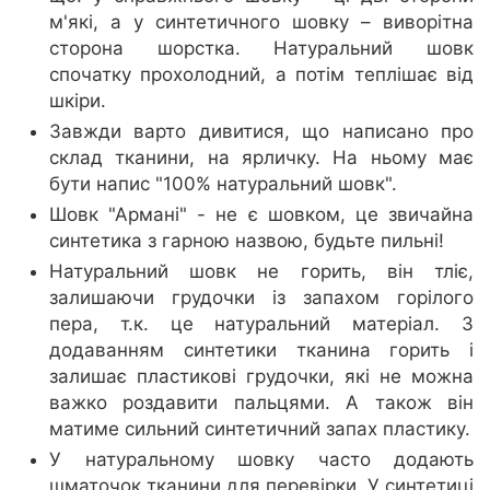
м'які, а у синтетичного шовку – виворітна
сторона шорстка. Натуральний шовк
спочатку прохолодний, а потім теплішає від
шкіри.
Завжди варто дивитися, що написано про
склад тканини, на ярличку. На ньому має
бути напис "100% натуральний шовк".
Шовк "Армані" - не є шовком, це звичайна
синтетика з гарною назвою, будьте пильні!
Натуральний шовк не горить, він тліє,
залишаючи грудочки із запахом горілого
пера, т.к. це натуральний матеріал. З
додаванням синтетики тканина горить і
залишає пластикові грудочки, які не можна
важко роздавити пальцями. А також він
матиме сильний синтетичний запах пластику.
У натуральному шовку часто додають
шматочок тканини для перевірки. У синтетиці