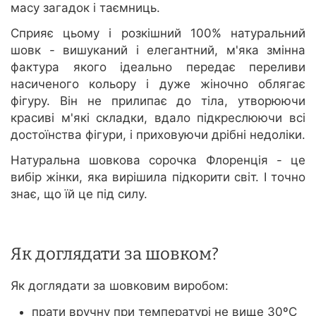
масу загадок і таємниць.
Сприяє цьому і розкішний 100% натуральний
шовк - вишуканий і елегантний, м'яка змінна
фактура якого ідеально передає переливи
насиченого кольору і дуже жіночно облягає
фігуру. Він не прилипає до тіла, утворюючи
красиві м'які складки, вдало підкреслюючи всі
достоїнства фігури, і приховуючи дрібні недоліки.
Натуральна шовкова сорочка Флоренція - це
вибір жінки, яка вирішила підкорити світ. І точно
знає, що їй це під силу.
Як доглядати за шовком?
Як доглядати за шовковим виробом:
прати вручну при температурі не вище 30ºС