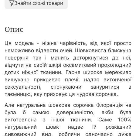
Знайти схожі товари
Опис
Ця модель - ніжна чарівність, від якої просто
неможливо відвести очей. Шовковиста блискуча
поверхня так і манить доторкнутися до неї,
відчути на своїй шкірі оксамитовий прохолодний
дотик ніжної тканини. Гарне широке мереживо
вишукано прикриває плечі, надає витонченої
сексуальності, спонукаючи зануритися в
таємницю, яку приховує ця чудова сорочка.
Але натуральна шовкова сорочка Флоренція не
була б самою довершеністю, якби була
виготовлена з іншої тканини. Саме 100%
натуральний шовк надає їй розкішний
дивовижний вид, роблячи одночасно дуже