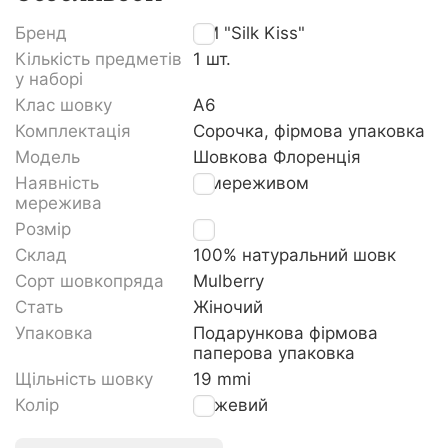
Бренд
TM "Silk Kiss"
Кількість предметів
1 шт.
у наборі
Клас шовку
A6
Комплектація
Сорочка, фірмова упаковка
Модель
Шовкова Флоренція
Наявність
З мереживом
мережива
Розмір
S
Склад
100% натуральний шовк
Сорт шовкопряда
Mulberry
Стать
Жіночий
Упаковка
Подарункова фірмова
паперова упаковка
Щільність шовку
19 mmi
Колір
Рожевий