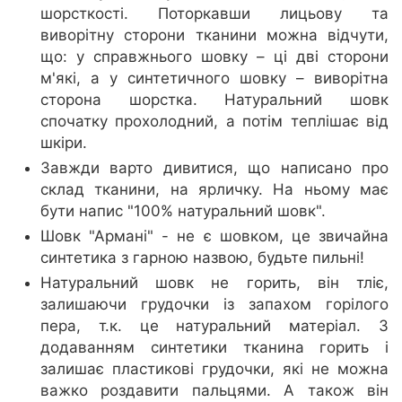
шорсткості. Поторкавши лицьову та
виворітну сторони тканини можна відчути,
що: у справжнього шовку – ці дві сторони
м'які, а у синтетичного шовку – виворітна
сторона шорстка. Натуральний шовк
спочатку прохолодний, а потім теплішає від
шкіри.
Завжди варто дивитися, що написано про
склад тканини, на ярличку. На ньому має
бути напис "100% натуральний шовк".
Шовк "Армані" - не є шовком, це звичайна
синтетика з гарною назвою, будьте пильні!
Натуральний шовк не горить, він тліє,
залишаючи грудочки із запахом горілого
пера, т.к. це натуральний матеріал. З
додаванням синтетики тканина горить і
залишає пластикові грудочки, які не можна
важко роздавити пальцями. А також він