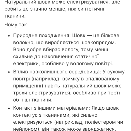
Натуральний шовк може електризуватися, але
робить це значно менше, ніж синтетичні
тканини.
Чому так:
Природне походження: Шовк — це білкове
волокно, що виробляється шовкопрядом.
Воно добре вбирає вологу, тому менш
схильне до накопичення статичної
електрики, особливо у вологому повітрі.
Вплив навколишнього середовища: У сухому
повітрі (наприклад, взимку в опалюваному
приміщенні) навіть натуральний шовк може
трохи електризуватися, особливо при терті
об інші тканини.
Контакт з іншими матеріалами: Якщо шовк
контактує з тканинами, які сильно
електризуються (наприклад, поліестером чи
нейлоном), він також може заряджатися.