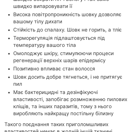
швидко випаровувати її
Висока повітропроникність шовку дозволяє
вашому тілу дихати
Стійкість до спалаху. Шовк не горить, а тліє
Терморегуляція підлаштовується під
температуру вашого тіла
Омолоджує шкіру, стимулюючи процеси
регенерації верхніх шарів епідермісу
Позитивно впливає стан волосся
Шовк досить добре тягнеться, і не притягує
пил
Має бактерицидні та дезінфікуючі
властивості, запобігає розмноженню пилових
кліщів, та інших паразитів, тому з нього
виробляють найкращу постільну білизну
Такого поєднання таких приголомшливих
властивостей немає в жодній іншій тканині.