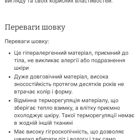
вигляду та своїх корисних властивостей.
Переваги шовку
Переваги шовку:
Це гіпералергенний матеріал, приємний до
тіла, не викликає алергії або подразнення
шкіри
Дуже довговічний матеріал, висока
зносостійкість протягом десятків років не
втрачає колір і форму.
Відмінна терморегуляція матеріалу, що
зберігає тепло взимку, а влітку приємно
охолоджує шкіру. Такої терморегуляції немає
в жодній іншій тканині
Має високу гігроскопічність, що дозволяє
швидко вбирати піт і вологу і так само