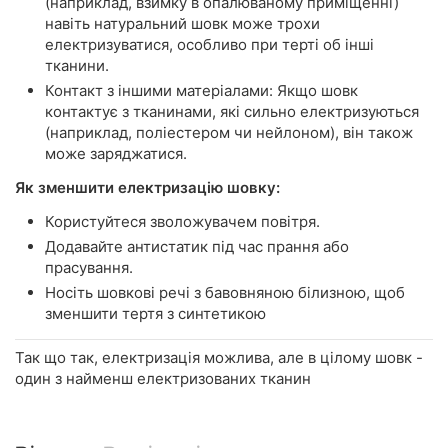
(наприклад, взимку в опалюваному приміщенні)
навіть натуральний шовк може трохи
електризуватися, особливо при терті об інші
тканини.
Контакт з іншими матеріалами: Якщо шовк
контактує з тканинами, які сильно електризуються
(наприклад, поліестером чи нейлоном), він також
може заряджатися.
Як зменшити електризацію шовку:
Користуйтеся зволожувачем повітря.
Додавайте антистатик під час прання або
прасування.
Носіть шовкові речі з бавовняною білизною, щоб
зменшити тертя з синтетикою
Так що так, електризація можлива, але в цілому шовк -
один з найменш електризованих тканин