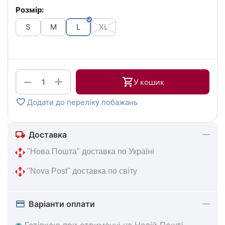
Розмір:
S
M
L
XL
+
−
У кошик
Додати до переліку побажань
Доставка
 "Нова 
Пошта" доставка по Україні
 "Nova Post" 
доставка по світу
Варіанти оплати
◉
Готівкою при отриманні на Новій Пошті