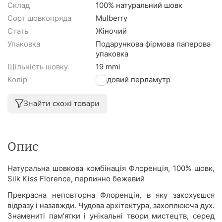
Склад
100% натуральний шовк
Сорт шовкопряда
Mulberry
Стать
Жіночий
Упаковка
Подарункова фірмова паперова
упаковка
Щільність шовку
19 mmi
Колір
Нюдовий перламутр
Знайти схожі товари
Опис
Натуральна шовкова комбінація Флоренція, 100% шовк,
Silk Kiss Florence, перлинно бежевий
Прекрасна неповторна Флоренція, в яку закохуєшся
відразу і назавжди. Чудова архітектура, захоплююча дух.
Знамениті пам'ятки і унікальні твори мистецтв, серед