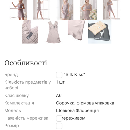
Особливості
Бренд
TM "Silk Kiss"
Кількість предметів у
1 шт.
наборі
Клас шовку
A6
Комплектація
Сорочка, фірмова упаковка
Модель
Шовкова Флоренція
Наявність мережива
З мереживом
Розмір
L