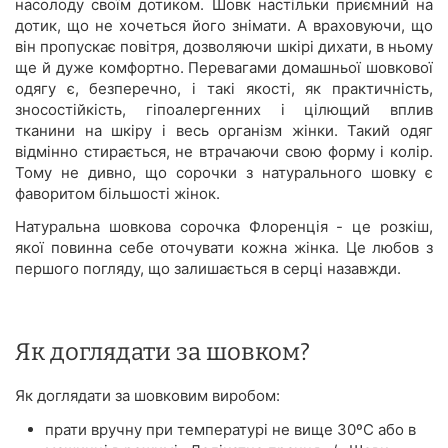
насолоду своїм дотиком. Шовк настільки приємний на
дотик, що не хочеться його знімати. А враховуючи, що
він пропускає повітря, дозволяючи шкірі дихати, в ньому
ще й дуже комфортно. Перевагами домашньої шовкової
одягу є, безперечно, і такі якості, як практичність,
зносостійкість, гіпоалергенних і цілющий вплив
тканини на шкіру і весь організм жінки. Такий одяг
відмінно стирається, не втрачаючи свою форму і колір.
Тому не дивно, що сорочки з натурального шовку є
фаворитом більшості жінок.
Натуральна шовкова сорочка Флоренція - це розкіш,
якої повинна себе оточувати кожна жінка. Це любов з
першого погляду, що залишається в серці назавжди.
Як доглядати за шовком?
Як доглядати за шовковим виробом:
прати вручну при температурі не вище 30ºС або в