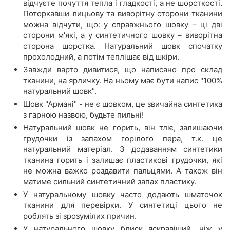
відчуєте почуття тепла і гладкості, а не шорсткості.
Поторкавши лицьову та виворітну сторони тканини
можна відчути, що: у справжнього шовку – ці дві
сторони м'які, а у синтетичного шовку – виворітна
сторона шорстка. Натуральний шовк спочатку
прохолодний, а потім теплішає від шкіри.
Завжди варто дивитися, що написано про склад
тканини, на ярличку. На ньому має бути напис "100%
натуральний шовк".
Шовк "Армані" - не є шовком, це звичайна синтетика
з гарною назвою, будьте пильні!
Натуральний шовк не горить, він тліє, залишаючи
грудочки із запахом горілого пера, т.к. це
натуральний матеріал. З додаванням синтетики
тканина горить і залишає пластикові грудочки, які
не можна важко роздавити пальцями. А також він
матиме сильний синтетичний запах пластику.
У натуральному шовку часто додають шматочок
тканини для перевірки. У синтетиці цього не
роблять зі зрозумілих причин.
У натурального шовку блиск яскравіший, ніж у