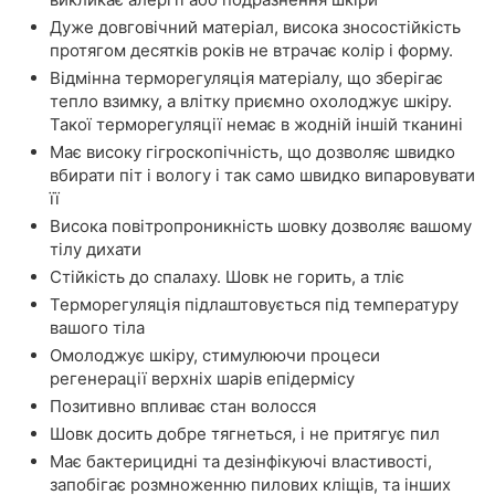
Дуже довговічний матеріал, висока зносостійкість
протягом десятків років не втрачає колір і форму.
Відмінна терморегуляція матеріалу, що зберігає
тепло взимку, а влітку приємно охолоджує шкіру.
Такої терморегуляції немає в жодній іншій тканині
Має високу гігроскопічність, що дозволяє швидко
вбирати піт і вологу і так само швидко випаровувати
її
Висока повітропроникність шовку дозволяє вашому
тілу дихати
Стійкість до спалаху. Шовк не горить, а тліє
Терморегуляція підлаштовується під температуру
вашого тіла
Омолоджує шкіру, стимулюючи процеси
регенерації верхніх шарів епідермісу
Позитивно впливає стан волосся
Шовк досить добре тягнеться, і не притягує пил
Має бактерицидні та дезінфікуючі властивості,
запобігає розмноженню пилових кліщів, та інших