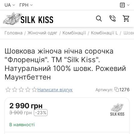
UA
ГРН
Головна
Жіночий одяг
Комбінації
Комбінації L
Шовк
/
/
/
/
Шовкова жіноча нічна сорочка
"Флоренція". TM "Silk Kiss".
Натуральний 100% шовк. Рожевий
Маунтбеттен
Написати відгук
1276
Артикул:
‍2 990‍
грн
‍3 900‍
грн
-23%
В наявності