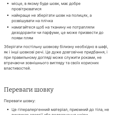
місце, в якому буде шовк, має добре
провітрюватися
найкраще не зберігати шовк на полицях, а
розвішувати на плічка
намагайтеся щоб на тканину не потрапляли
дезодоранти чи парфуми, це може призвести до
появи плям
Зберігати постільну шовкову білизну необхідно в шафі,
як і інші шовкові речі. Це дуже довговічне придбання, і
при правильному догляді може служити роками, не
втрачаючи зовнішнього вигляду та своїх корисних
властивостей.
Переваги шовку
Переваги шовку:
Це гіпералергенний матеріал, приємний до тіла, не
викликає алергії або подразнення шкіри