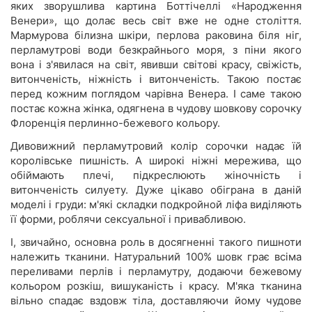
яких зворушлива картина Боттічеллі «Народження
Венери», що долає весь світ вже не одне століття.
Мармурова білизна шкіри, перлова раковина біля ніг,
перламутрові води безкрайнього моря, з піни якого
вона і з'явилася на світ, явивши світові красу, свіжість,
витонченість, ніжність і витонченість. Такою постає
перед кожним поглядом чарівна Венера. І саме такою
постає кожна жінка, одягнена в чудову шовкову сорочку
Флоренція перлинно-бежевого кольору.
Дивовижний перламутровий колір сорочки надає їй
королівське пишність. А широкі ніжні мережива, що
обіймають плечі, підкреслюють жіночність і
витонченість силуету. Дуже цікаво обіграна в даній
моделі і груди: м'які складки подкройной ліфа виділяють
її форми, роблячи сексуальної і привабливою.
І, звичайно, основна роль в досягненні такого пишноти
належить тканини. Натуральний 100% шовк грає всіма
переливами перлів і перламутру, додаючи бежевому
кольором розкіш, вишуканість і красу. М'яка тканина
вільно спадає вздовж тіла, доставляючи йому чудове