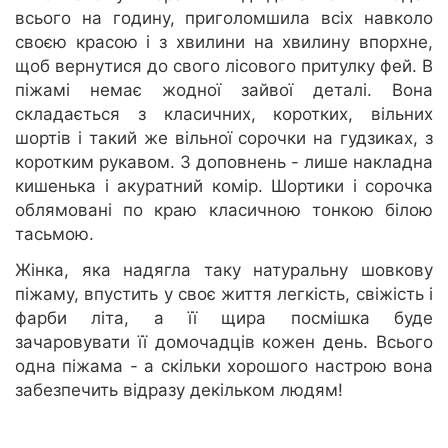
всього на годину, приголомшила всіх навколо
своєю красою і з хвилини на хвилину впорхне,
щоб вернутися до свого лісового притулку фей. В
піжамі немає жодної зайвої деталі. Вона
складається з класичних, коротких, вільних
шортів і такий же вільної сорочки на гудзиках, з
коротким рукавом. З доповнень - лише накладна
кишенька і акуратний комір. Шортики і сорочка
облямовані по краю класичною тонкою білою
тасьмою.
Жінка, яка надягла таку натуральну шовкову
піжаму, впустить у своє життя легкість, свіжість і
фарби літа, а її щира посмішка буде
зачаровувати її домочадців кожен день. Всього
одна піжама - а скільки хорошого настрою вона
забезпечить відразу декільком людям!