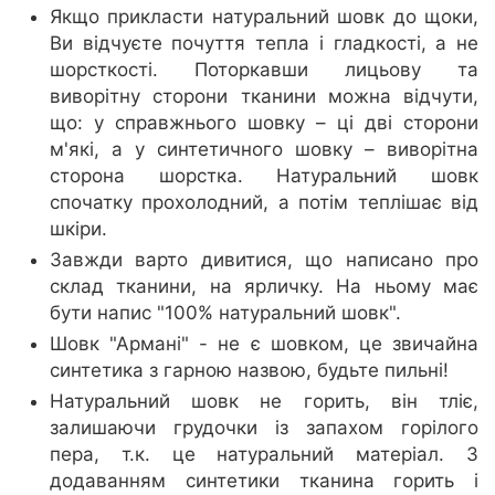
Якщо прикласти натуральний шовк до щоки,
Ви відчуєте почуття тепла і гладкості, а не
шорсткості. Поторкавши лицьову та
виворітну сторони тканини можна відчути,
що: у справжнього шовку – ці дві сторони
м'які, а у синтетичного шовку – виворітна
сторона шорстка. Натуральний шовк
спочатку прохолодний, а потім теплішає від
шкіри.
Завжди варто дивитися, що написано про
склад тканини, на ярличку. На ньому має
бути напис "100% натуральний шовк".
Шовк "Армані" - не є шовком, це звичайна
синтетика з гарною назвою, будьте пильні!
Натуральний шовк не горить, він тліє,
залишаючи грудочки із запахом горілого
пера, т.к. це натуральний матеріал. З
додаванням синтетики тканина горить і