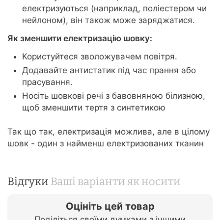
електризуються (наприклад, поліестером чи
нейлоном), він також може заряджатися.
Як зменшити електризацію шовку:
Користуйтеся зволожувачем повітря.
Додавайте антистатик під час прання або
прасування.
Носіть шовкові речі з бавовняною білизною,
щоб зменшити тертя з синтетикою
Так що так, електризація можлива, але в цілому
шовк - один з найменш електризованих тканин
Відгуки
Ваші варіанти як носити
Оцініть цей товар
Поділіться своїми думками з іншими