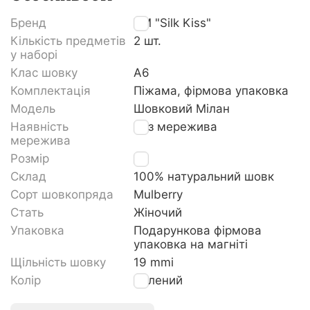
Бренд
TM "Silk Kiss"
Кількість предметів
2 шт.
у наборі
Клас шовку
A6
Комплектація
Піжама, фірмова упаковка
Модель
Шовковий Мілан
Наявність
Без мережива
мережива
Розмір
S
Склад
100% натуральний шовк
Сорт шовкопряда
Mulberry
Стать
Жіночий
Упаковка
Подарункова фірмова
упаковка на магніті
Щільність шовку
19 mmi
Колір
Зелений