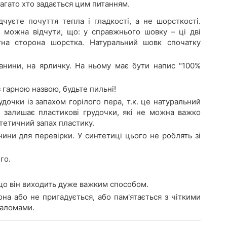
агато хто задається цим питанням.
уєте почуття тепла і гладкості, а не шорсткості.
 можна відчути, що: у справжнього шовку – ці дві
тна сторона шорстка. Натуральний шовк спочатку
анини, на ярличку. На ньому має бути напис "100%
 гарною назвою, будьте пильні!
дочки із запахом горілого пера, т.к. це натуральний
і залишає пластикові грудочки, які не можна важко
тетичний запах пластику.
ни для перевірки. У синтетиці цього не роблять зі
го.
що він виходить дуже важким способом.
она або не пригадується, або пам'ятається з чіткими
заломами.