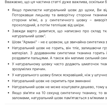
Вважаємо, що ця частина статті дуже важлива, оскільки б
Якщо прикласти натуральний шовк до щоки, Ви відч
Поторкавши лицьову та виворітну сторони тканини
сторони м'які, а у синтетичного шовку – виворі
прохолодний, а потім теплішає від шкіри.
Завжди варто дивитися, що написано про склад тк
натуральний шовк".
Шовк "Армані" - не є шовком, це звичайна синтетика з
Натуральний шовк не горить, він тліє, залишаючи гру
матеріал. З додаванням синтетики тканина горить 
роздавити пальцями. А також він матиме сильний син
У натуральному шовку часто додають шматочок ткани
зрозумілих причин.
У натурального шовку блиск яскравіший, ніж у штучно
Натуральний шовк не скрипить при зминанні
Натуральний шовк не може коштувати дешево, тому 
Якщо зім'яти на 10 секунд синтетичну тканину, то в
заломами, натуральний шовк пам'ятається з м'якими 