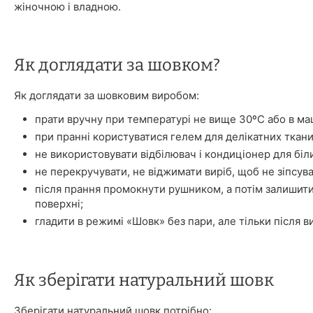
жіночною і владною.
Як доглядати за шовком?
Як доглядати за шовковим виробом:
прати вручну при температурі не вище 30ºС або в ма
при пранні користуватися гелем для делікатних ткани
не використовувати відбілювач і кондиціонер для біл
не перекручувати, не віджимати виріб, щоб не зіпсува
після прання промокнути рушником, а потім залишити
поверхні;
гладити в режимі «Шовк» без пари, але тільки після в
Як зберігати натуральний шовк
Зберігати натуральний шовк потрібно: