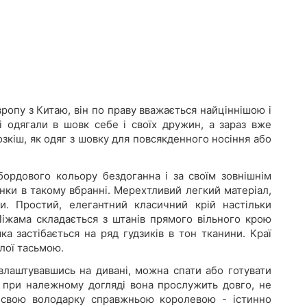
ропу з Китаю, він по праву вважається найціннішою і
і одягали в шовк себе і своїх дружин, а зараз вже
зкіш, як одяг з шовку для повсякденного носіння або
бордового кольору бездоганна і за своїм зовнішнім
інки в такому вбранні. Мерехтливий легкий матеріал,
ти. Простий, елегантний класичний крій настільки
 Піжама складається з штанів прямого вільного крою
а застібається на ряд гудзиків в тон тканини. Краї
лої тасьмою.
 влаштувавшись на дивані, можна спати або готувати
, при належному догляді вона прослужить довго, не
ь свою володарку справжньою королевою - істинно