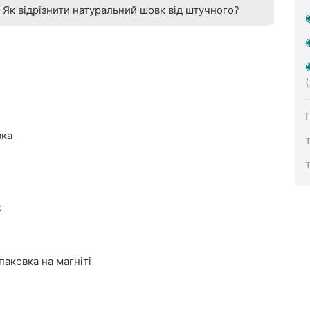
Як відрізнити натуральний шовк від штучного?
вка
к
аковка на магніті