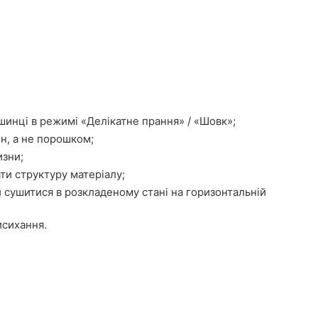
шинці в режимі «Делікатне прання» / «Шовк»;
н, а не порошком;
изни;
ти структуру матеріалу;
 сушитися в розкладеному стані на горизонтальній
исихання.