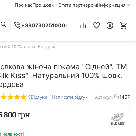
Про нас
Про шовк
Стати партнером
Информация
+380730251000
альний 100% шовк. Бордова
овкова жіноча піжама "Сідней". TM
Silk Kiss". Натуральний 100% шовк.
ордова
Написати відгук
5
Відгуки: 1
1457
Артикул:
‍5 800‍
грн
В наявності