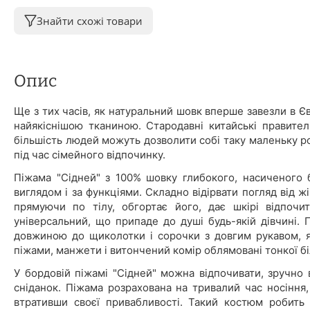
Знайти схожі товари
Опис
Ще з тих часів, як натуральний шовк вперше завезли в Єв
найякіснішою тканиною. Стародавні китайські правител
більшість людей можуть дозволити собі таку маленьку ро
під час сімейного відпочинку.
Піжама "Сідней" з 100% шовку глибокого, насиченого 
виглядом і за функціями. Складно відірвати погляд від ж
прямуючи по тілу, обгортає його, дає шкірі відпочи
універсальний, що припаде до душі будь-якій дівчині.
довжиною до щиколотки і сорочки з довгим рукавом, як
піжами, манжети і витончений комір облямовані тонкої бі
У бордовій піжамі "Сідней" можна відпочивати, зручно
сніданок. Піжама розрахована на тривалий час носіння
втративши своєї привабливості. Такий костюм робит