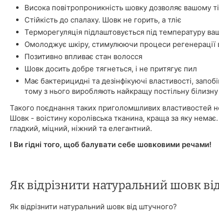
Висока повітропроникність шовку дозволяє вашому ті
Стійкість до спалаху. Шовк не горить, а тліє
Терморегуляція підлаштовується під температуру ваш
Омолоджує шкіру, стимулюючи процеси регенерації в
Позитивно впливає стан волосся
Шовк досить добре тягнеться, і не притягує пил
Має бактерицидні та дезінфікуючі властивості, запоб
тому з нього виробляють найкращу постільну білизну
Такого поєднання таких приголомшливих властивостей не
Шовк - воістину королівська тканина, краща за яку немає.
гладкий, міцний, ніжний та елегантний.
І Ви гідні того, щоб балувати себе шовковими речами!
Як відрізнити натуральний шовк ві
Як відрізнити натуральний шовк від штучного?