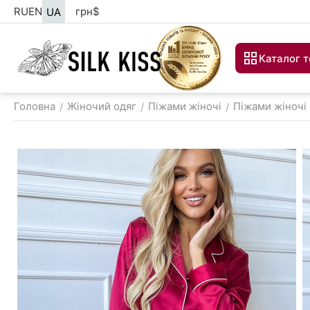
RU
EN
грн
$
UA
Каталог т
Головна
Жіночий одяг
Піжами жіночі
Піжами жіночі
/
/
/