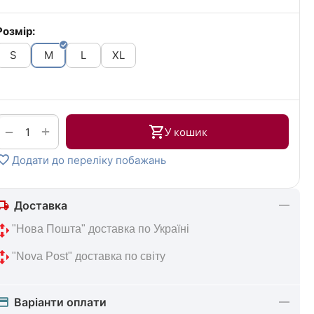
Розмір:
S
M
L
XL
+
−
У кошик
Додати до переліку побажань
Доставка
 "Нова 
Пошта" доставка по Україні
 "Nova Post" 
доставка по світу
Варіанти оплати