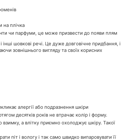
роменів
и на плічка
нти чи парфуми, це може призвести до появи плям
і інші шовкові речі. Це дуже довговічне придбання, і
аючи зовнішнього вигляду та своїх корисних
икликає алергії або подразнення шкіри
тягом десятків років не втрачає колір і форму.
о взимку, а влітку приємно охолоджує шкіру. Такої
ати піт і вологу і так само швидко випаровувати її