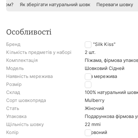
овком?
Як зберігати натуральний шовк
Переваги шовку
Особливості
Бренд
TM "Silk Kiss"
Кількість предметів у наборі
2 шт.
Комплектація
Піжама, фірмова упако
Модель
Шовковий Сідней
Наявність мережива
Без мережива
Розмір
M
Склад
100% натуральний шов
Сорт шовкопряда
Mulberry
Стать
Жіночий
Упаковка
Подарункова фірмова уп
Щільність шовку
22 mmi
Колір
Червоний