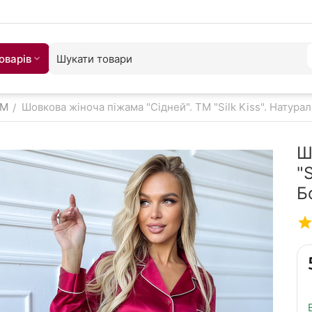
оварiв
 M
Шовкова жіноча піжама "Сідней". TM "Silk Kiss". Натур
/
Ш
"
Б