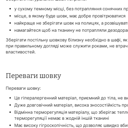
у сухому темному місці, без потрапляння сонячних п
місце, в якому буде шовк, має добре провітрюватися
найкраще не зберігати шовк на полицях, а розвішуват
намагайтеся щоб на тканину не потрапляли дезодора
Зберігати постільну шовкову білизну необхідно в шафі, як 
при правильному догляді може служити роками, не втрач
властивостей.
Переваги шовку
Переваги шовку:
Це гіпералергенний матеріал, приємний до тіла, не в
Дуже довговічний матеріал, висока зносостійкість про
Відмінна терморегуляція матеріалу, що зберігає тепл
терморегуляції немає в жодній іншій тканині
Має високу гігроскопічність, що дозволяє швидко вбир