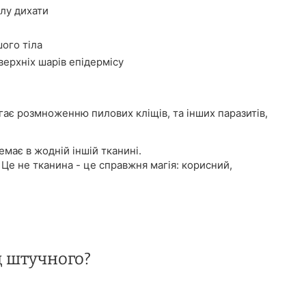
лу дихати
ого тіла
ерхніх шарів епідермісу
ігає розмноженню пилових кліщів, та інших паразитів,
має в жодній іншій тканині.
 Це не тканина - це справжня магія: корисний,
д штучного?