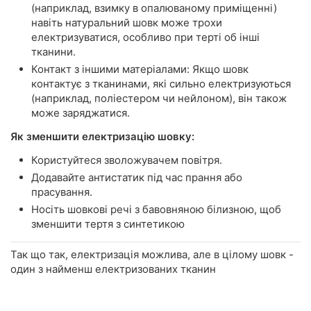
(наприклад, взимку в опалюваному приміщенні)
навіть натуральний шовк може трохи
електризуватися, особливо при терті об інші
тканини.
Контакт з іншими матеріалами: Якщо шовк
контактує з тканинами, які сильно електризуються
(наприклад, поліестером чи нейлоном), він також
може заряджатися.
Як зменшити електризацію шовку:
Користуйтеся зволожувачем повітря.
Додавайте антистатик під час прання або
прасування.
Носіть шовкові речі з бавовняною білизною, щоб
зменшити тертя з синтетикою
Так що так, електризація можлива, але в цілому шовк -
один з найменш електризованих тканин