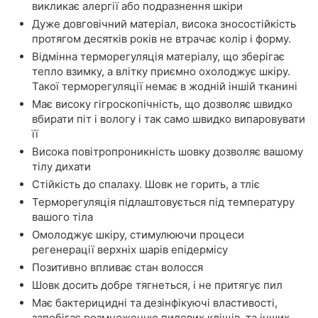
викликає алергії або подразнення шкіри
Дуже довговічний матеріал, висока зносостійкість
протягом десятків років не втрачає колір і форму.
Відмінна терморегуляція матеріалу, що зберігає
тепло взимку, а влітку приємно охолоджує шкіру.
Такої терморегуляції немає в жодній іншій тканині
Має високу гігроскопічність, що дозволяє швидко
вбирати піт і вологу і так само швидко випаровувати
її
Висока повітропроникність шовку дозволяє вашому
тілу дихати
Стійкість до спалаху. Шовк не горить, а тліє
Терморегуляція підлаштовується під температуру
вашого тіла
Омолоджує шкіру, стимулюючи процеси
регенерації верхніх шарів епідермісу
Позитивно впливає стан волосся
Шовк досить добре тягнеться, і не притягує пил
Має бактерицидні та дезінфікуючі властивості,
запобігає розмноженню пилових кліщів, та інших