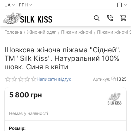
UA
ГРН
Головна
Жіночий одяг
Піжами жіночі
Піжами жіночі 
/
/
/
Шовкова жіноча піжама "Сідней".
TM "Silk Kiss". Натуральний 100%
шовк. Синя в квіти
Написати відгук
1325
Артикул:
‍5 800‍
грн
Немає у наявності
Розмір: