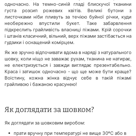
одночасно. На темно-синій гладі блискучої тканини
густа розсип рожевих квітів. Великі бутони з
листочками ніби пливуть за течією буйної річки, куди
необережно впустили букет. Таке забарвлення
підкреслить грайливість власниці піжами. Крій сорочки
і штанів класичний, вільний, верх піжами застібається на
гудзики і оснащений комірцем.
Як же зручно відпочивати вдома в наряді з натурального
шовку, коли ніщо не заважає рухам, тканина не натирає,
не електризується і завжди виглядає презентабельно.
Краса і затишок одночасно - що ще може бути краще?
Воістину, кожна жінка відчує себе в такій піжамі
грайливою і бажаною красунею!
Як доглядати за шовком?
Як доглядати за шовковим виробом:
прати вручну при температурі не вище 30ºС або в