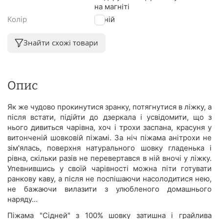
на магніті
Колір
Синій
Знайти схожі товари
Опис
Як же чудово прокинутися зранку, потягнутися в ліжку, а
після встати, підійти до дзеркала і усвідомити, що з
нього дивиться чарівна, хоч і трохи заспана, красуня у
витонченій шовковій піжамі. За ніч піжама анітрохи не
зім'ялась, поверхня натурального шовку гладенька і
рівна, скільки разів не перевертався в ній вночі у ліжку.
Упевнившись у своїй чарівності можна піти готувати
ранкову каву, а після не поспішаючи насолодитися нею,
не бажаючи вилазити з улюбленого домашнього
наряду…
Піжама "Сідней" з 100% шовку затишна і грайлива