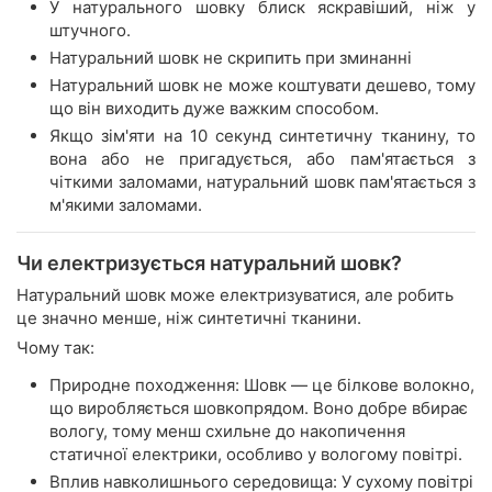
У натурального шовку блиск яскравіший, ніж у
штучного.
Натуральний шовк не скрипить при зминанні
Натуральний шовк не може коштувати дешево, тому
що він виходить дуже важким способом.
Якщо зім'яти на 10 секунд синтетичну тканину, то
вона або не пригадується, або пам'ятається з
чіткими заломами, натуральний шовк пам'ятається з
м'якими заломами.
Чи електризується натуральний шовк?
Натуральний шовк може електризуватися, але робить
це значно менше, ніж синтетичні тканини.
Чому так:
Природне походження: Шовк — це білкове волокно,
що виробляється шовкопрядом. Воно добре вбирає
вологу, тому менш схильне до накопичення
статичної електрики, особливо у вологому повітрі.
Вплив навколишнього середовища: У сухому повітрі