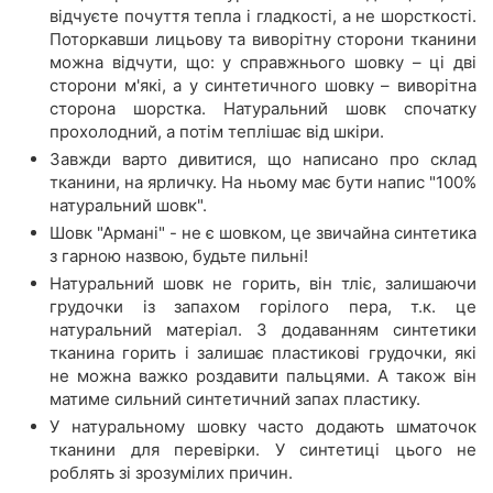
відчуєте почуття тепла і гладкості, а не шорсткості.
Поторкавши лицьову та виворітну сторони тканини
можна відчути, що: у справжнього шовку – ці дві
сторони м'які, а у синтетичного шовку – виворітна
сторона шорстка. Натуральний шовк спочатку
прохолодний, а потім теплішає від шкіри.
Завжди варто дивитися, що написано про склад
тканини, на ярличку. На ньому має бути напис "100%
натуральний шовк".
Шовк "Армані" - не є шовком, це звичайна синтетика
з гарною назвою, будьте пильні!
Натуральний шовк не горить, він тліє, залишаючи
грудочки із запахом горілого пера, т.к. це
натуральний матеріал. З додаванням синтетики
тканина горить і залишає пластикові грудочки, які
не можна важко роздавити пальцями. А також він
матиме сильний синтетичний запах пластику.
У натуральному шовку часто додають шматочок
тканини для перевірки. У синтетиці цього не
роблять зі зрозумілих причин.