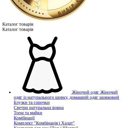
Каталог товарiв
Каталог товарiв
Жіночий одяг
Жіночий
одяг із натурального шовку, домашній одяг шовковий
Блузки та сорочки
Светри натуральна вовна
Топи та майки
Комбінації
Комплект "Комбінація і Халат"