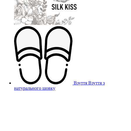
Взуття
Взуття з
натурального шовку