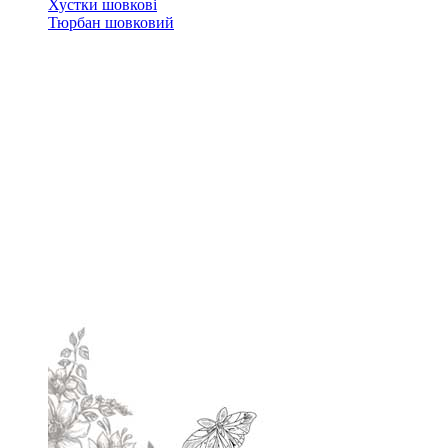
Хустки шовкові
Тюрбан шовковий