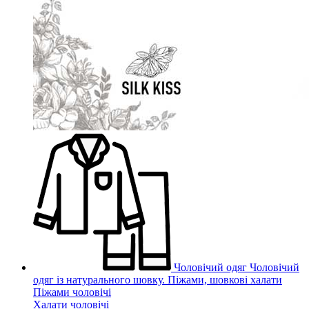
Чоловічий одяг
Чоловічий
одяг із натурального шовку. Піжами, шовкові халати
Піжами чоловічі
Халати чоловічі