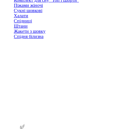
Комплект для сну "Топ і Шорти"
Піжами жіночі
Сукні шовкові
Халати
Спідниці
Штани
Жакети з шовку
Спідня білизна