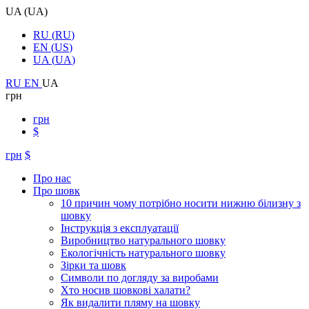
UA
(
UA
)
RU
(
RU
)
EN
(
US
)
UA
(
UA
)
RU
EN
UA
грн
грн
$
грн
$
Про нас
Про шовк
10 причин чому потрібно носити нижню білизну з
шовку
Інструкція з експлуатації
Виробництво натурального шовку
Екологічність натурального шовку
Зірки та шовк
Символи по догляду за виробами
Хто носив шовкові халати?
Як видалити пляму на шовку