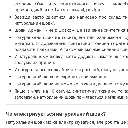
сторони м'які, а у синтетичного шовку – виворі
прохолодний, а потім теплішає від шкіри.
Завжди варто дивитися, що написано про склад тк
натуральний шовк".
Шовк "Армані" - не є шовком, це звичайна синтетика з
Натуральний шовк не горить, він тліє, залишаючи гру
матеріал. З додаванням синтетики тканина горить 
роздавити пальцями. А також він матиме сильний син
У натуральному шовку часто додають шматочок ткани
зрозумілих причин.
У натурального шовку блиск яскравіший, ніж у штучно
Натуральний шовк не скрипить при зминанні
Натуральний шовк не може коштувати дешево, тому 
Якщо зім'яти на 10 секунд синтетичну тканину, то в
заломами, натуральний шовк пам'ятається з м'якими 
Чи електризується натуральний шовк?
Натуральний шовк може електризуватися, але робить це 