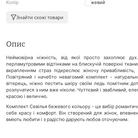
Колір
Бежевий
Знайти схожі товари
Опис
Неймовірна ніжність, від якої просто захоплює ду
перламутровими відтінками на блискучій поверхні ткан
вкрапленням страз підкреслює жіночу привабливість,
Повітряний і начебто невагомий комплект - натураль
вітерець, ніжно пестить шкіру своїм ледь помітним дот
розлучатися з ним вже ніколи. Чуттєвий і звабливий, ел
красою і величчю.
Комплект Севілья бежевого кольору - це вибір романтичн
себе красу і комфорт. Він створений для жінок, впевнен
вміють любити і з радістю дарують любов оточуючим.