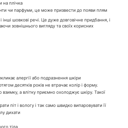
и на плічка
нти чи парфуми, це може призвести до появи плям
і інші шовкові речі. Це дуже довговічне придбання, і
аючи зовнішнього вигляду та своїх корисних
икликає алергії або подразнення шкіри
тягом десятків років не втрачає колір і форму.
о взимку, а влітку приємно охолоджує шкіру. Такої
ати піт і вологу і так само швидко випаровувати її
лу дихати
ого тіла