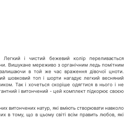
х. Легкий і чистий бежевий колір переливається
ини. Вишукане мереживо з органічним ледь помітним
 залишаючи в той же час враження дівочої цноти.
ний шовковий топ і шорти нагадує легкий весняний
иком. Так і хочеться скоріше одягтися в нього і не
егантний і витончений - цей комплект підкорює своєю
их витончених натур, які вміють створювати навколо
их в тому, що в цьому світі всім править любов, які