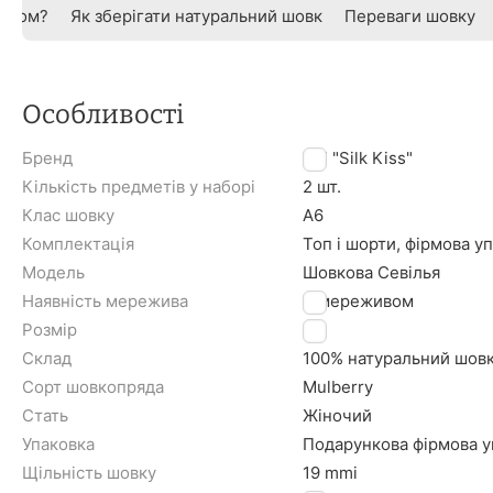
овком?
Як зберігати натуральний шовк
Переваги шовку
Особливості
Бренд
TM "Silk Kiss"
Кількість предметів у наборі
2 шт.
Клас шовку
A6
Комплектація
Топ і шорти, фірмова у
Модель
Шовкова Севілья
Наявність мережива
З мереживом
Розмір
M
Склад
100% натуральний шов
Сорт шовкопряда
Mulberry
Стать
Жіночий
Упаковка
Подарункова фірмова уп
Щільність шовку
19 mmi