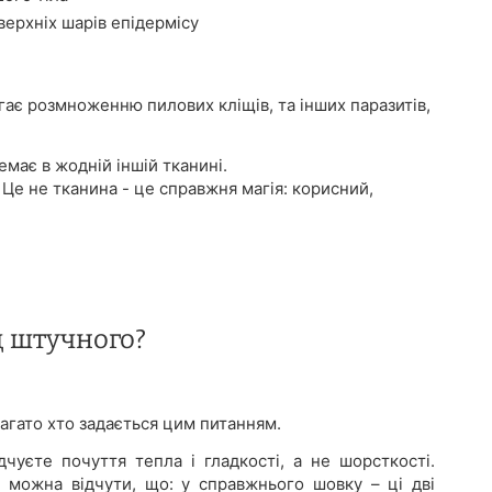
ерхніх шарів епідермісу
ігає розмноженню пилових кліщів, та інших паразитів,
має в жодній іншій тканині.
 Це не тканина - це справжня магія: корисний,
д штучного?
агато хто задається цим питанням.
уєте почуття тепла і гладкості, а не шорсткості.
 можна відчути, що: у справжнього шовку – ці дві