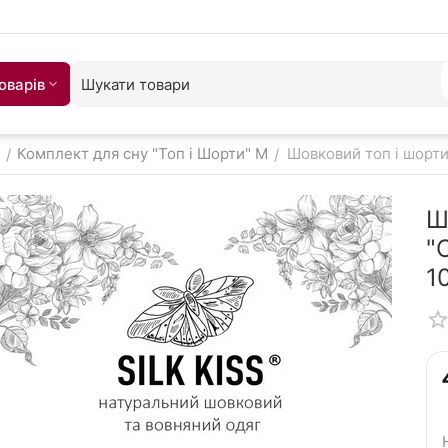
оварiв
Комплект для сну "Топ і Шорти" M
Шовковий топ і шорти
/
/
Ш
"
1