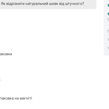
Як відрізнити натуральний шовк від штучного?
паковка
к
аковка на магніті