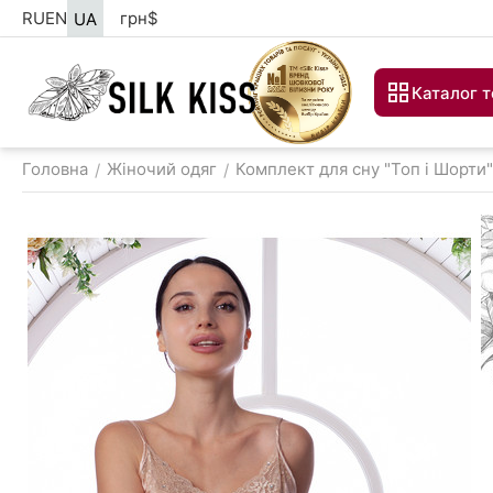
RU
EN
грн
$
UA
Каталог т
Головна
Жіночий одяг
Комплект для сну "Топ і Шорти"
/
/