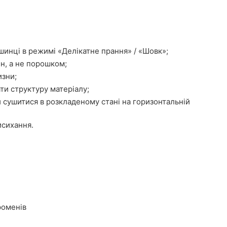
шинці в режимі «Делікатне прання» / «Шовк»;
н, а не порошком;
изни;
ти структуру матеріалу;
 сушитися в розкладеному стані на горизонтальній
исихання.
роменів