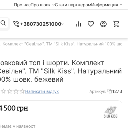
Про нас
Про шовк
Стати партнером
Информация
+380730251000
. Комплект "Севілья". TM "Silk Kiss". Натуральний 100% шов
овковий топ і шорти. Комплект
Севілья". TM "Silk Kiss". Натуральний
00% шовк. бежевий
Написати відгук
1273
Артикул:
‍4 500‍
грн
Немає у наявності