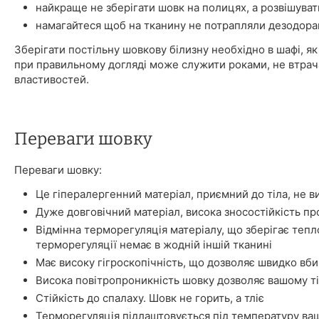
найкраще не зберігати шовк на полицях, а розвішуват
намагайтеся щоб на тканину не потрапляли дезодора
Зберігати постільну шовкову білизну необхідно в шафі, як 
при правильному догляді може служити роками, не втрач
властивостей.
Переваги шовку
Переваги шовку:
Це гіпералергенний матеріал, приємний до тіла, не в
Дуже довговічний матеріал, висока зносостійкість про
Відмінна терморегуляція матеріалу, що зберігає тепл
терморегуляції немає в жодній іншій тканині
Має високу гігроскопічність, що дозволяє швидко вбир
Висока повітропроникність шовку дозволяє вашому ті
Стійкість до спалаху. Шовк не горить, а тліє
Терморегуляція підлаштовується під температуру ваш