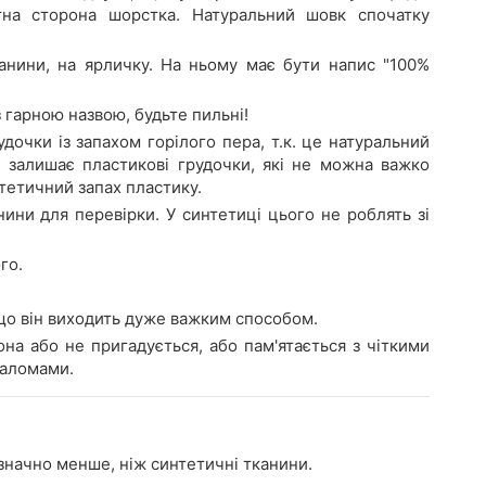
тна сторона шорстка. Натуральний шовк спочатку
анини, на ярличку. На ньому має бути напис "100%
 гарною назвою, будьте пильні!
дочки із запахом горілого пера, т.к. це натуральний
і залишає пластикові грудочки, які не можна важко
тетичний запах пластику.
ни для перевірки. У синтетиці цього не роблять зі
го.
що він виходить дуже важким способом.
она або не пригадується, або пам'ятається з чіткими
заломами.
значно менше, ніж синтетичні тканини.