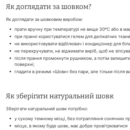
Як доглядати за шовком?
Як доглядати за шовковим виробом:
прати вручну при температурі не вище 30ºС або в ма
при пранні користуватися гелем для делікатних ткани
не використовувати відбілювач і кондиціонер для біл
не перекручувати, не віджимати виріб, щоб не зіпсува
після прання промокнути рушником, а потім залишити
поверхні;
гладити в режимі «Шовк» без пари, але тільки після в
Як зберігати натуральний шовк
Зберігати натуральний шовк потрібно:
у сухому темному місці, без потрапляння сонячних п
місце, в якому буде шовк, має добре провітрюватися