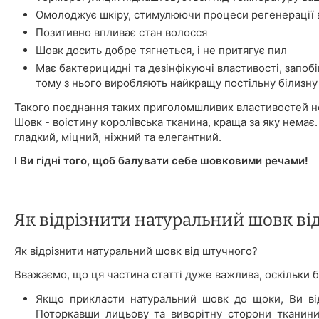
Омолоджує шкіру, стимулюючи процеси регенерації в
Позитивно впливає стан волосся
Шовк досить добре тягнеться, і не притягує пил
Має бактерицидні та дезінфікуючі властивості, запоб
тому з нього виробляють найкращу постільну білизну
Такого поєднання таких приголомшливих властивостей не
Шовк - воістину королівська тканина, краща за яку немає.
гладкий, міцний, ніжний та елегантний.
І Ви гідні того, щоб балувати себе шовковими речами!
Як відрізнити натуральний шовк ві
Як відрізнити натуральний шовк від штучного?
Вважаємо, що ця частина статті дуже важлива, оскільки б
Якщо прикласти натуральний шовк до щоки, Ви відч
Поторкавши лицьову та виворітну сторони тканини