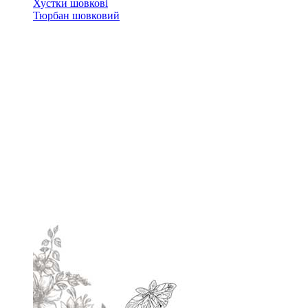
Хустки шовкові
Тюрбан шовковий