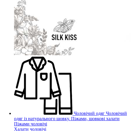
Чоловічий одяг
Чоловічий
одяг із натурального шовку. Піжами, шовкові халати
Піжами чоловічі
Халати чоловічі