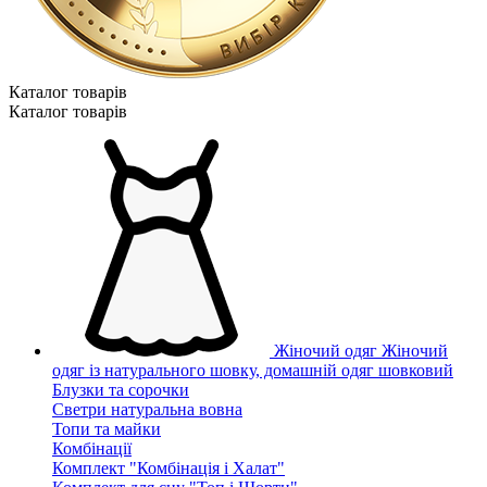
Каталог товарiв
Каталог товарiв
Жіночий одяг
Жіночий
одяг із натурального шовку, домашній одяг шовковий
Блузки та сорочки
Светри натуральна вовна
Топи та майки
Комбінації
Комплект "Комбінація і Халат"