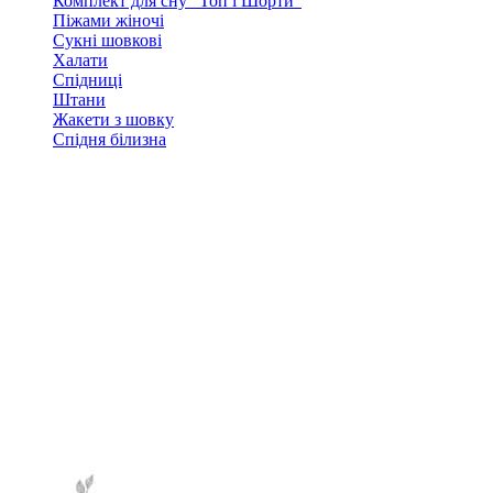
Комплект для сну "Топ і Шорти"
Піжами жіночі
Сукні шовкові
Халати
Спідниці
Штани
Жакети з шовку
Спідня білизна