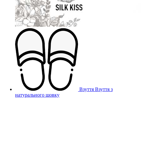
Взуття
Взуття з
натурального шовку