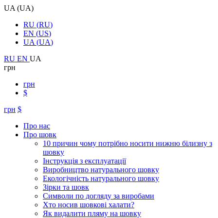
UA
(
UA
)
RU
(
RU
)
EN
(
US
)
UA
(
UA
)
RU
EN
UA
грн
грн
$
грн
$
Про нас
Про шовк
10 причин чому потрібно носити нижню білизну з
шовку
Інструкція з експлуатації
Виробництво натурального шовку
Екологічність натурального шовку
Зірки та шовк
Символи по догляду за виробами
Хто носив шовкові халати?
Як видалити пляму на шовку