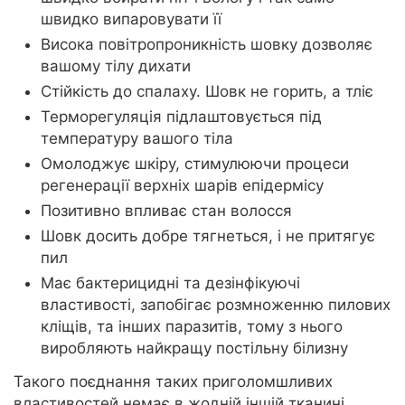
швидко випаровувати її
Висока повітропроникність шовку дозволяє
вашому тілу дихати
Стійкість до спалаху. Шовк не горить, а тліє
Терморегуляція підлаштовується під
температуру вашого тіла
Омолоджує шкіру, стимулюючи процеси
регенерації верхніх шарів епідермісу
Позитивно впливає стан волосся
Шовк досить добре тягнеться, і не притягує
пил
Має бактерицидні та дезінфікуючі
властивості, запобігає розмноженню пилових
кліщів, та інших паразитів, тому з нього
виробляють найкращу постільну білизну
Такого поєднання таких приголомшливих
властивостей немає в жодній іншій тканині.