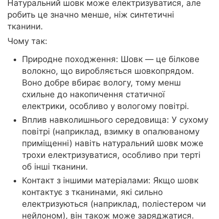
Натуральний шовк може електризуватися, але
робить це значно менше, ніж синтетичні
тканини.
Чому так:
Природне походження: Шовк — це білкове
волокно, що виробляється шовкопрядом.
Воно добре вбирає вологу, тому менш
схильне до накопичення статичної
електрики, особливо у вологому повітрі.
Вплив навколишнього середовища: У сухому
повітрі (наприклад, взимку в опалюваному
приміщенні) навіть натуральний шовк може
трохи електризуватися, особливо при терті
об інші тканини.
Контакт з іншими матеріалами: Якщо шовк
контактує з тканинами, які сильно
електризуються (наприклад, поліестером чи
нейлоном), він також може заряджатися.