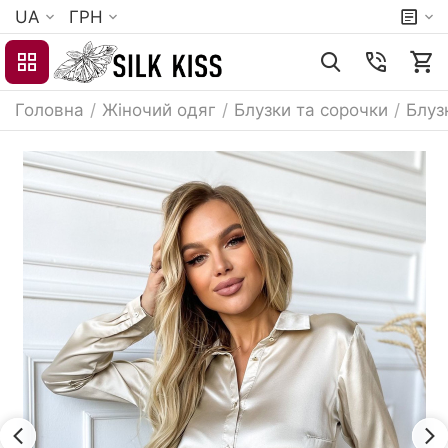
UA
ГРН
Головна
/
Жіночий одяг
/
Блузки та сорочки
/
Блуз