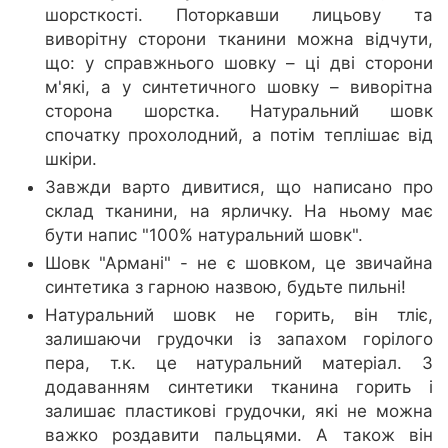
шорсткості. Поторкавши лицьову та
виворітну сторони тканини можна відчути,
що: у справжнього шовку – ці дві сторони
м'які, а у синтетичного шовку – виворітна
сторона шорстка. Натуральний шовк
спочатку прохолодний, а потім теплішає від
шкіри.
Завжди варто дивитися, що написано про
склад тканини, на ярличку. На ньому має
бути напис "100% натуральний шовк".
Шовк "Армані" - не є шовком, це звичайна
синтетика з гарною назвою, будьте пильні!
Натуральний шовк не горить, він тліє,
залишаючи грудочки із запахом горілого
пера, т.к. це натуральний матеріал. З
додаванням синтетики тканина горить і
залишає пластикові грудочки, які не можна
важко роздавити пальцями. А також він