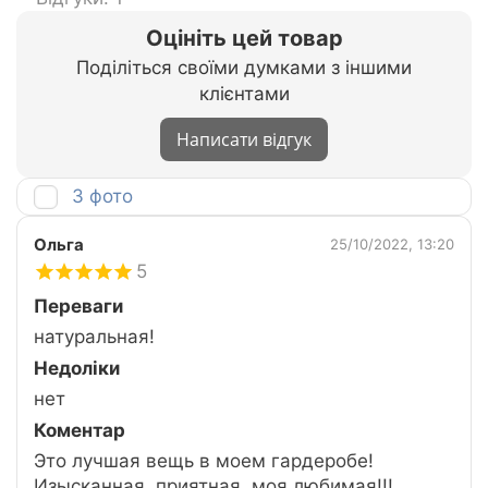
Оцініть цей товар
Поділіться своїми думками з іншими
клієнтами
Написати відгук
З фото
Ольга
25/10/2022, 13:20
5
Переваги
натуральная!
Недоліки
нет
Коментар
Это лучшая вещь в моем гардеробе!
Изысканная, приятная, моя любимая!!!