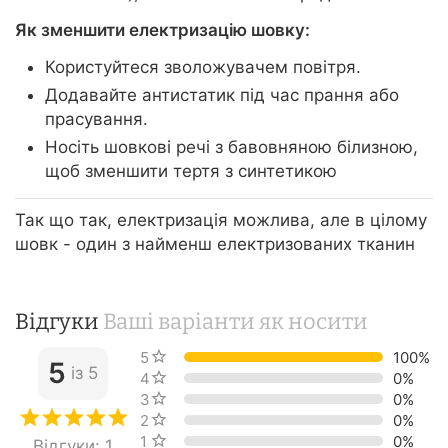
Як зменшити електризацію шовку:
Користуйтеся зволожувачем повітря.
Додавайте антистатик під час прання або
прасування.
Носіть шовкові речі з бавовняною білизною,
щоб зменшити тертя з синтетикою
Так що так, електризація можлива, але в цілому
шовк - один з найменш електризованих тканин
Відгуки
Ваші варіанти як носити
5 зірок
100%
5
із 5
4 зірки
0%
3 зірки
0%
2 зірки
0%
1 зірка
0%
Відгуки: 1