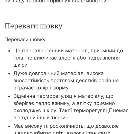
вигляду та своїх корисних властивостей.
Переваги шовку
Переваги шовку:
Це гіпералергенний матеріал, приємний до
тіла, не викликає алергії або подразнення
шкіри
Дуже довговічний матеріал, висока
зносостійкість протягом десятків років не
втрачає колір і форму.
Відмінна терморегуляція матеріалу, що
зберігає тепло взимку, а влітку приємно
охолоджує шкіру. Такої терморегуляції немає
в жодній іншій тканині
Має високу гігроскопічність, що дозволяє
швидко вбирати піт і вологу і так само