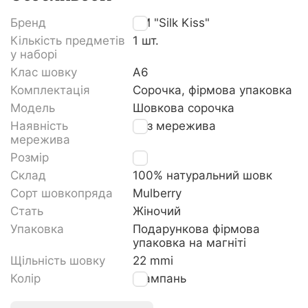
Бренд
TM "Silk Kiss"
Кількість предметів
1 шт.
у наборі
Клас шовку
A6
Комплектація
Сорочка, фірмова упаковка
Модель
Шовкова сорочка
Наявність
Без мережива
мережива
Розмір
XL
Склад
100% натуральний шовк
Сорт шовкопряда
Mulberry
Стать
Жіночий
Упаковка
Подарункова фірмова
упаковка на магніті
Щільність шовку
22 mmi
Колір
Шампань