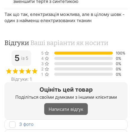
зменшити тертя з синтетикою
Так що так, електризація можлива, але в цілому шовк -
один з найменш електризованих тканин
Відгуки
Ваші варіанти як носити
5 зірок
100%
5
із 5
4 зірки
0%
3 зірки
0%
2 зірки
0%
1 зірка
0%
Відгуки: 1
Оцініть цей товар
Поділіться своїми думками з іншими клієнтами
Написати відгук
З фото