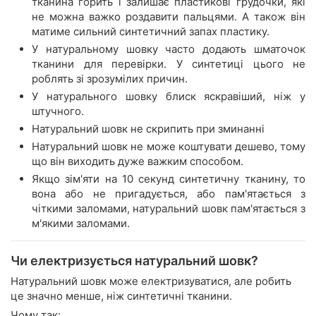
тканина горить і залишає пластикові грудочки, які
не можна важко роздавити пальцями. А також він
матиме сильний синтетичний запах пластику.
У натуральному шовку часто додають шматочок
тканини для перевірки. У синтетиці цього не
роблять зі зрозумілих причин.
У натурального шовку блиск яскравіший, ніж у
штучного.
Натуральний шовк не скрипить при зминанні
Натуральний шовк не може коштувати дешево, тому
що він виходить дуже важким способом.
Якщо зім'яти на 10 секунд синтетичну тканину, то
вона або не пригадується, або пам'ятається з
чіткими заломами, натуральний шовк пам'ятається з
м'якими заломами.
Чи електризується натуральний шовк?
Натуральний шовк може електризуватися, але робить
це значно менше, ніж синтетичні тканини.
Чому так: