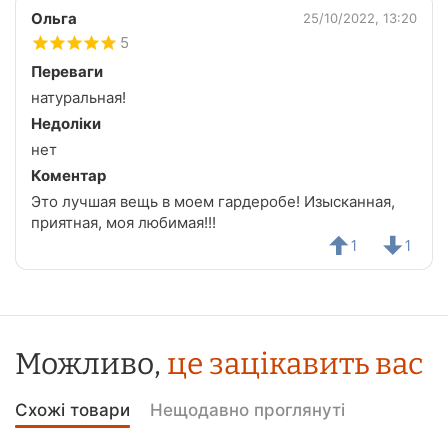
Ольга
25/10/2022, 13:20
5
Переваги
натуральная!
Недоліки
нет
Коментар
Это лучшая вещь в моем гардеробе! Изысканная,
приятная, моя любимая!!!
1
1
Можливо,
це зацікавить вас
Схожі товари
Нещодавно проглянуті