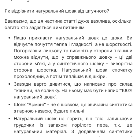
Як відрізнити натуральний шовк від штучного?
Вважаємо, що ця частина статті дуже важлива, оскільки
багато хто задається цим питанням.
Якщо прикласти натуральний шовк до щоки, Ви
відчуєте почуття тепла і гладкості, а не шорсткості.
Поторкавши лицьову та виворітну сторони тканини
можна відчути, що: у справжнього шовку – ці дві
сторони м'які, а у синтетичного шовку – виворітна
сторона шорстка. Натуральний шовк спочатку
прохолодний, а потім теплішає від шкіри.
Завжди варто дивитися, що написано про склад
тканини, на ярличку. На ньому має бути напис "100%
натуральний шовк".
Шовк "Армані" - не є шовком, це звичайна синтетика
з гарною назвою, будьте пильні!
Натуральний шовк не горить, він тліє, залишаючи
грудочки із запахом горілого пера, т.к. це
натуральний матеріал. З додаванням синтетики