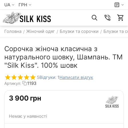
UA
ГРН
Головна
Жіночий одяг
Блузки та сорочки
Блузки та 
/
/
/
Сорочка жіноча класична з
натурального шовку, Шампань. TM
"Silk Kiss". 100% шовк
Написати відгук
5
Відгуки: 1
1193
Артикул:
‍3 900‍
грн
Немає у наявності