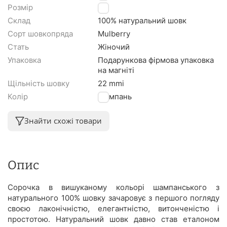
Розмір
S
Склад
100% натуральний шовк
Сорт шовкопряда
Mulberry
Стать
Жіночий
Упаковка
Подарункова фірмова упаковка
на магніті
Щільність шовку
22 mmi
Колір
Шампань
Знайти схожі товари
Опис
Сорочка в вишуканому кольорі шампанського з
натурального 100% шовку зачаровує з першого погляду
своєю лаконічністю, елегантністю, витонченістю і
простотою. Натуральний шовк давно став еталоном