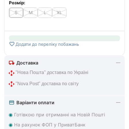
Розмір:
S
M
L
XL
Додати до переліку побажань
Доставка
 "Нова 
Пошта" доставка по Україні
 "Nova Post" 
доставка по світу
Варіанти оплати
◉
Готівкою при отриманні на Новій Пошті
◉
На
рахунок ФОП у ПриватБанк