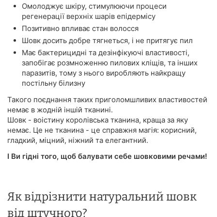
Омолоджує шкіру, стимулюючи процеси
регенерації верхніх шарів епідермісу
Позитивно впливає стан волосся
Шовк досить добре тягнеться, і не притягує пил
Має бактерицидні та дезінфікуючі властивості,
запобігає розмноженню пилових кліщів, та інших
паразитів, тому з нього виробляють найкращу
постільну білизну
Такого поєднання таких приголомшливих властивостей
немає в жодній іншій тканині.
Шовк - воістину королівська тканина, краща за яку
немає. Це не тканина - це справжня магія: корисний,
гладкий, міцний, ніжний та елегантний.
І Ви гідні того, щоб балувати себе шовковими речами!
Як відрізнити натуральний шовк
від штучного?