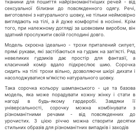
тканини для пошиття найрізноманітніших речей - від
сексуальної білизни до повсякденного одягу. Речі,
виготовлені з натурального шовку, не тільки неймовірно
виглядають на тілі, а й дуже комфортні в носінні. Крім
того, при належному догляді за шовковим виробом, він
здатний прослужити своїй господині довго.
Модель скроєна ідеально - трохи приталений силует,
прямі рукави, які застібаються на гудзик на зап'ясті. Ряд
невеликих гудзиків дає простір для фантазії, а
класичний комір вдало підкреслює шию. Сорочка
сидить на тілі трохи вільно, дозволяючи шкірі дихати і
насолоджуватися м'якістю натурального шовку.
Така сорочка кольору шампанського - це та базова
модель, яка може порадувати кожну жінку і стати в
нагоді в будь-якому гардеробі. Завдяки її
універсальності, сорочку можна комбінувати з
різноманітними речами - від повсякденних до
урочистих. З цією річчю можна створити десятки
стильних образів для різноманітних випадків і заходів