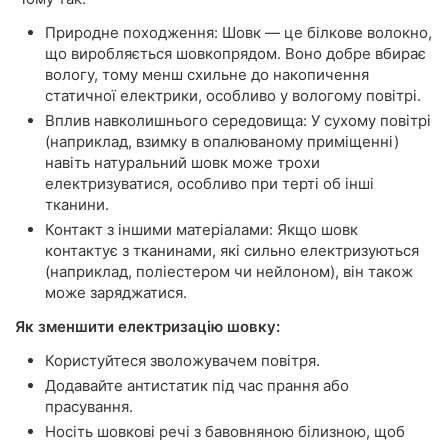
Природне походження: Шовк — це білкове волокно,
що виробляється шовкопрядом. Воно добре вбирає
вологу, тому менш схильне до накопичення
статичної електрики, особливо у вологому повітрі.
Вплив навколишнього середовища: У сухому повітрі
(наприклад, взимку в опалюваному приміщенні)
навіть натуральний шовк може трохи
електризуватися, особливо при терті об інші
тканини.
Контакт з іншими матеріалами: Якщо шовк
контактує з тканинами, які сильно електризуються
(наприклад, поліестером чи нейлоном), він також
може заряджатися.
Як зменшити електризацію шовку:
Користуйтеся зволожувачем повітря.
Додавайте антистатик під час прання або
прасування.
Носіть шовкові речі з бавовняною білизною, щоб