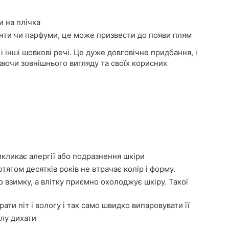
и на плічка
нти чи парфуми, це може призвести до появи плям
і інші шовкові речі. Це дуже довговічне придбання, і
аючи зовнішнього вигляду та своїх корисних
икликає алергії або подразнення шкіри
тягом десятків років не втрачає колір і форму.
о взимку, а влітку приємно охолоджує шкіру. Такої
ати піт і вологу і так само швидко випаровувати її
лу дихати