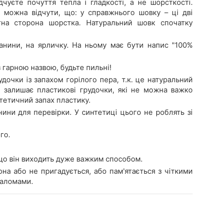
уєте почуття тепла і гладкості, а не шорсткості.
 можна відчути, що: у справжнього шовку – ці дві
тна сторона шорстка. Натуральний шовк спочатку
анини, на ярличку. На ньому має бути напис "100%
 гарною назвою, будьте пильні!
дочки із запахом горілого пера, т.к. це натуральний
і залишає пластикові грудочки, які не можна важко
тетичний запах пластику.
ни для перевірки. У синтетиці цього не роблять зі
го.
що він виходить дуже важким способом.
она або не пригадується, або пам'ятається з чіткими
заломами.