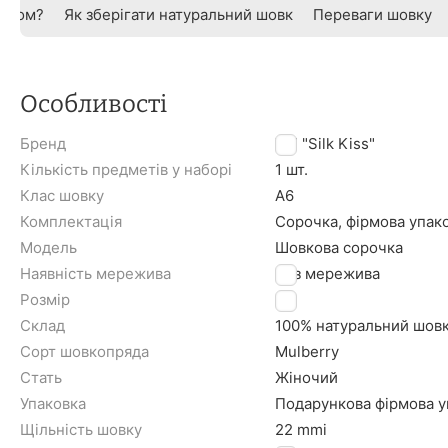
овком?
Як зберігати натуральний шовк
Переваги шовку
Особливості
Бренд
TM "Silk Kiss"
Кількість предметів у наборі
1 шт.
Клас шовку
A6
Комплектація
Сорочка, фірмова упак
Модель
Шовкова сорочка
Наявність мережива
Без мережива
Розмір
S
Склад
100% натуральний шов
Сорт шовкопряда
Mulberry
Стать
Жіночий
Упаковка
Подарункова фірмова уп
Щільність шовку
22 mmi