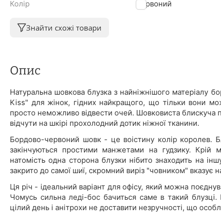
Колір
Червоний
Знайти схожі товари
Опис
Натуральна шовкова блузка з найніжнішого матеріалу б
Kiss" для жінок, гідних найкращого, що тільки вони мо
просто неможливо відвести очей. Шовковиста блискуча по
відчути на шкірі прохолодний дотик ніжної тканини.
Бордово-червоний шовк - це воістину колір королев. Б
закінчуються простими манжетами на гудзику. Крій м
натомість одна сторона блузки нібито знаходить на іншу
закрито до самої шиї, скромний виріз "човником" вказує н
Ця річ - ідеальний варіант для офісу, який можна поєдну
Чомусь сильна леді-бос бачиться саме в такий блузці.
цілий день і анітрохи не доставити незручності, що особ