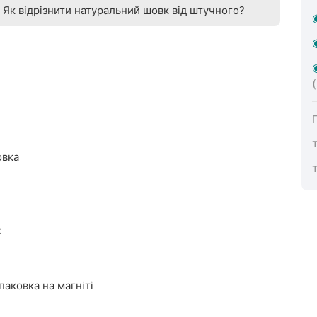
Як відрізнити натуральний шовк від штучного?
овка
к
аковка на магніті