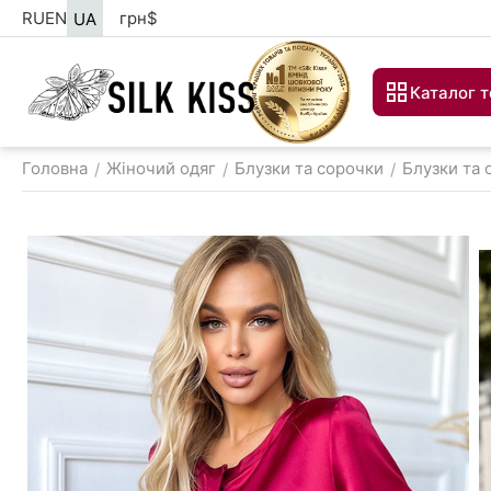
RU
EN
грн
$
UA
Каталог т
Головна
Жіночий одяг
Блузки та сорочки
Блузки та 
/
/
/