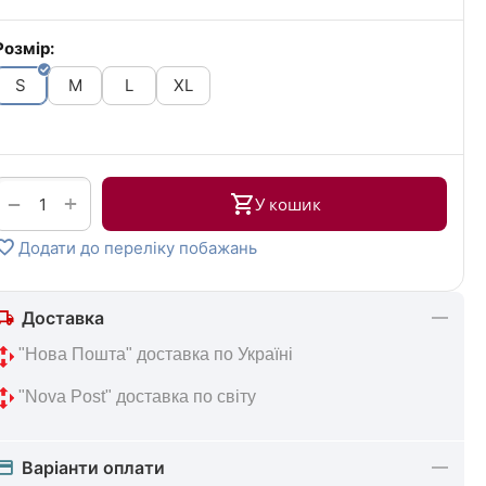
Розмір:
S
M
L
XL
+
−
У кошик
Додати до переліку побажань
Доставка
 "Нова 
Пошта" доставка по Україні
 "Nova Post" 
доставка по світу
Варіанти оплати