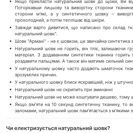
Якщо прикласти натуральний шовк до щоки, Ви відч
Поторкавши лицьову та виворітну сторони тканини
сторони м'які, а у синтетичного шовку – виворі
прохолодний, а потім теплішає від шкіри.
Завжди варто дивитися, що написано про склад тк
натуральний шовк".
Шовк "Армані" - не є шовком, це звичайна синтетика з
Натуральний шовк не горить, він тліє, залишаючи гру
матеріал. З додаванням синтетики тканина горить 
роздавити пальцями. А також він матиме сильний син
У натуральному шовку часто додають шматочок ткани
зрозумілих причин.
У натурального шовку блиск яскравіший, ніж у штучно
Натуральний шовк не скрипить при зминанні
Натуральний шовк не може коштувати дешево, тому 
Якщо зім'яти на 10 секунд синтетичну тканину, то в
заломами, натуральний шовк пам'ятається з м'якими 
Чи електризується натуральний шовк?