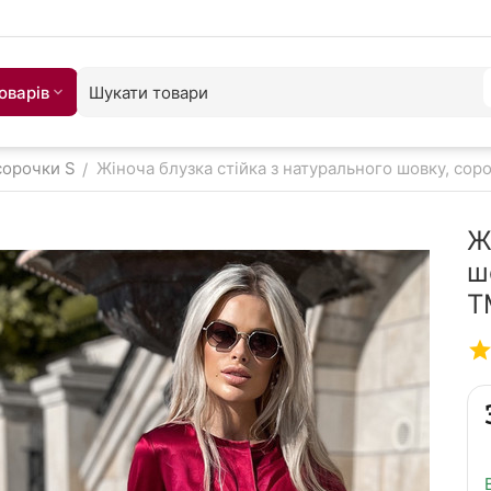
оварiв
сорочки S
Жіноча блузка стійка з натурального шовку, соро
/
Ж
ш
T