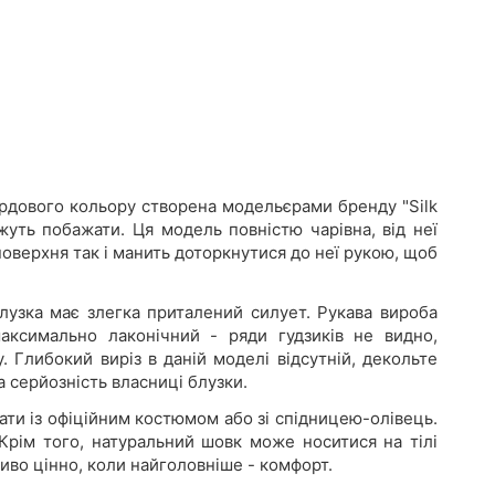
ордового кольору створена модельєрами бренду "Silk
жуть побажати. Ця модель повністю чарівна, від неї
верхня так і манить доторкнутися до неї рукою, щоб
лузка має злегка приталений силует. Рукава вироба
аксимально лаконічний - ряди гудзиків не видно,
. Глибокий виріз в даній моделі відсутній, декольте
а серйозність власниці блузки.
вати із офіційним костюмом або зі спідницею-олівець.
 Крім того, натуральний шовк може носитися на тілі
ливо цінно, коли найголовніше - комфорт.