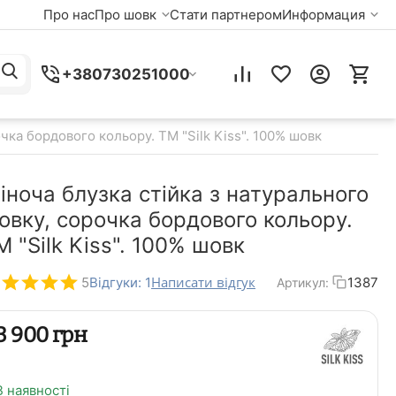
Про нас
Про шовк
Стати партнером
Информация
+380730251000
чка бордового кольору. TM "Silk Kiss". 100% шовк
іноча блузка стійка з натурального
овку, сорочка бордового кольору.
M "Silk Kiss". 100% шовк
Написати відгук
5
Відгуки: 1
1387
Артикул:
‍3 900‍
грн
В наявності