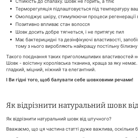
Стійкість до спалаху. Шовк не горить, а тліє
Терморегуляція підлаштовується під температуру ваш
Омолоджує шкіру, стимулюючи процеси регенерації в
Позитивно впливає стан волосся
Шовк досить добре тягнеться, і не притягує пил
Має бактерицидні та дезінфікуючі властивості, запоб
тому з нього виробляють найкращу постільну білизну
Такого поєднання таких приголомшливих властивостей не
Шовк - воістину королівська тканина, краща за яку немає.
гладкий, міцний, ніжний та елегантний.
І Ви гідні того, щоб балувати себе шовковими речами!
Як відрізнити натуральний шовк ві
Як відрізнити натуральний шовк від штучного?
Вважаємо, що ця частина статті дуже важлива, оскільки б