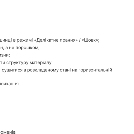
шинці в режимі «Делікатне прання» / «Шовк»;
н, а не порошком;
изни;
ти структуру матеріалу;
 сушитися в розкладеному стані на горизонтальній
исихання.
роменів