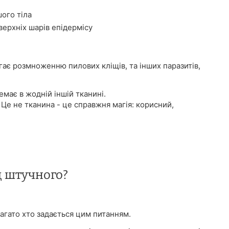
ого тіла
ерхніх шарів епідермісу
ігає розмноженню пилових кліщів, та інших паразитів,
має в жодній іншій тканині.
 Це не тканина - це справжня магія: корисний,
д штучного?
агато хто задається цим питанням.