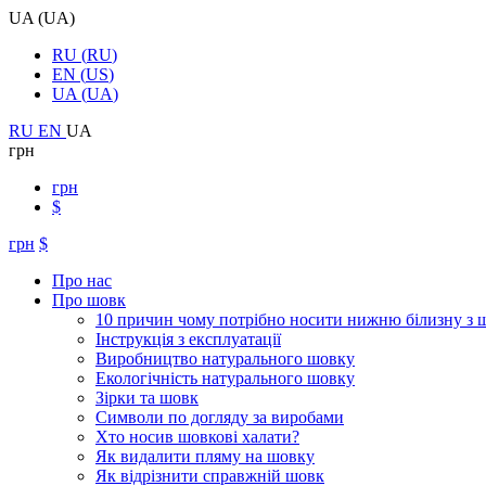
UA
(
UA
)
RU
(
RU
)
EN
(
US
)
UA
(
UA
)
RU
EN
UA
грн
грн
$
грн
$
Про нас
Про шовк
10 причин чому потрібно носити нижню білизну з 
Інструкція з експлуатації
Виробництво натурального шовку
Екологічність натурального шовку
Зірки та шовк
Символи по догляду за виробами
Хто носив шовкові халати?
Як видалити пляму на шовку
Як відрізнити справжній шовк