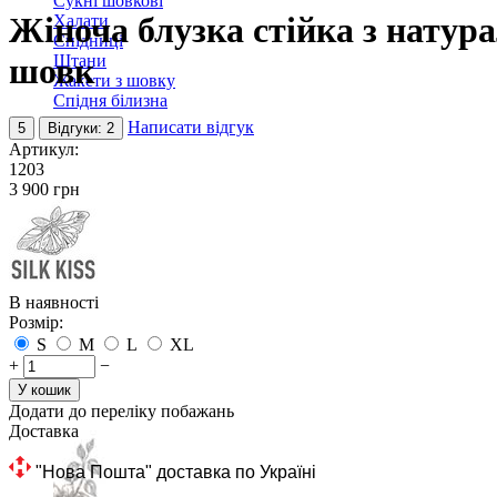
Сукні шовкові
Жіноча блузка стійка з натура
Халати
Спідниці
Штани
шовк
Жакети з шовку
Спідня білизна
Написати відгук
5
Відгуки: 2
Артикул:
1203
‍3 900‍
грн
В наявності
Розмір:
S
M
L
XL
+
−
У кошик
Додати до переліку побажань
Доставка
 "Нова 
Пошта" доставка по Україні