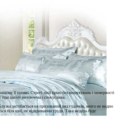
ащому її прояві. Строгі лінії крою без вишукувань і химерності
ле при цьому витончена і спокуслива.
лузка застібається на прихований ряд гудзиків, якого не видно
ться біля шиї, не відкриваючи груди. Така модель буде