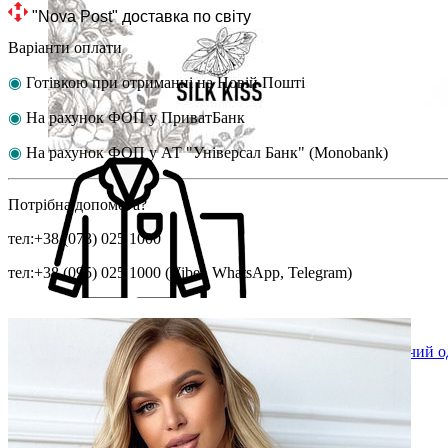
 "Nova Post" 
доставка по світу
Варіанти оплати
◉
Готівкою при отриманні на Новій Пошті
◉
На
рахунок ФОП у ПриватБанк
◉
На
рахунок ФОП у АТ "Універсал Банк" (Monobank)
Потрібна допомога?
тел:+38 (073) 025 1000
тел:+38 (095) 025 1000 (Viber, WhatsApp, Telegram)
Чоловічий одяг
Чоловічий о
Піжами чоловічі
Халати чоловічі
Нижня білизна, шорти