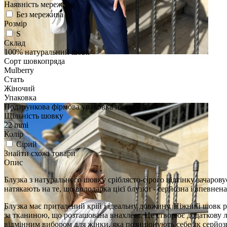
Наявність мережива
Без мережива
Розмір
S
Склад
100% натуральний шовк
Сорт шовкопряда
Mulberry
Стать
Жіночий
Упаковка
Подарункова фірмова упаковка на магніті
Щільність шовку
22 mmi
Колір
Сірий
Знайти схожі товари
Опис
Блузка з натурального шовку сріблясто-сірого відтінку зачаров
натякають на те, що володарка цієї блузки - серйозна і впевнен
Блузка має приталений крій і ідеальну довжину. Ніжний шовк ру
за тканиною, що розташована внахлест. Це створює додаткову лак
відмінним вибором для жінки, яка позиціонують себе як серйоз