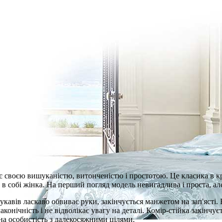
ує своєю вишуканістю, витонченістю і простотою. Це класика в кр
а в собі жінка. На перший погляд модель невигадлива і проста, а
кавів ласкаво обвиває руки, закінчується манжетом на зап'ясті. Б
онічність і не відволікає увагу на деталі. Комір-стійка закінчує
на особистість з далекосяжними цілями.