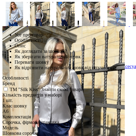
Усе про товар
Особливості
Опис
Як доглядати за шовком?
Як зберігати натуральний шовк
Переваги шовку
Постільна білизна та аксес
Як відрізнити натуральний шовк від штучного?
Шовкові гумки для волосся
Маски для сну шовкові
Особливості
Комплекти постільної білизни із шовку
Бренд
Шовкові наволочки
TM "Silk Kiss"
Знайти схожі товари
Шовкові простирадла
Кількість предметів у наборі
Шовкові підковдри
1 шт.
Ковдри з натурального шовку
Клас шовку
Хустки шовкові
A6
Тюрбан шовковий
Комплектація
Сорочка, фірмова упаковка
Модель
Шовкова сорочка