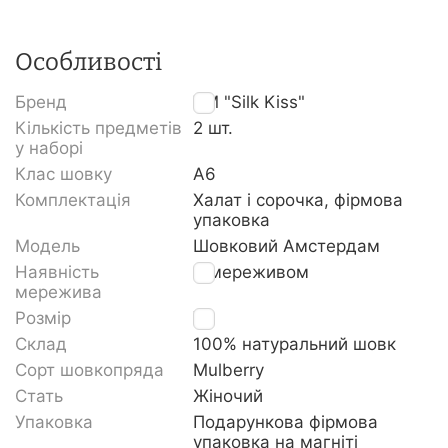
Особливості
Бренд
TM "Silk Kiss"
Кількість предметів
2 шт.
у наборі
Клас шовку
A6
Комплектація
Халат і сорочка, фірмова
упаковка
Модель
Шовковий Амстердам
Наявність
З мереживом
мережива
Розмір
XL
Склад
100% натуральний шовк
Сорт шовкопряда
Mulberry
Стать
Жіночий
Упаковка
Подарункова фірмова
упаковка на магніті