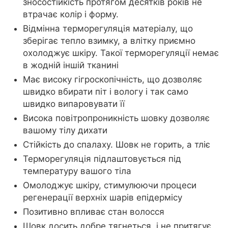
зносостійкість протягом десятків років не
втрачає колір і форму.
Відмінна терморегуляція матеріалу, що
зберігає тепло взимку, а влітку приємно
охолоджує шкіру. Такої терморегуляції немає
в жодній іншій тканині
Має високу гігроскопічність, що дозволяє
швидко вбирати піт і вологу і так само
швидко випаровувати її
Висока повітропроникність шовку дозволяє
вашому тілу дихати
Стійкість до спалаху. Шовк не горить, а тліє
Терморегуляція підлаштовується під
температуру вашого тіла
Омолоджує шкіру, стимулюючи процеси
регенерації верхніх шарів епідермісу
Позитивно впливає стан волосся
Шовк досить добре тягнеться, і не притягує