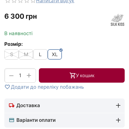
Написати відгук
‍6 300‍
грн
В наявності
Розмір:
S
M
L
XL
+
−
У кошик
Додати до переліку побажань
Доставка
Варіанти оплати