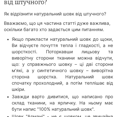
від штучного?
Як відрізнити натуральний шовк від штучного?
Вважаємо, що ця частина статті дуже важлива,
оскільки багато хто задається цим питанням.
Якщо прикласти натуральний шовк до щоки,
Ви відчуєте почуття тепла і гладкості, а не
шорсткості. Поторкавши лицьову та
виворітну сторони тканини можна відчути,
що: у справжнього шовку – ці дві сторони
м'які, а у синтетичного шовку – виворітна
сторона шорстка. Натуральний шовк
спочатку прохолодний, а потім теплішає від
шкіри.
Завжди варто дивитися, що написано про
склад тканини, на ярличку. На ньому має
бути напис "100% натуральний шовк".
Шовк "Армані" - не є шовком, це звичайна