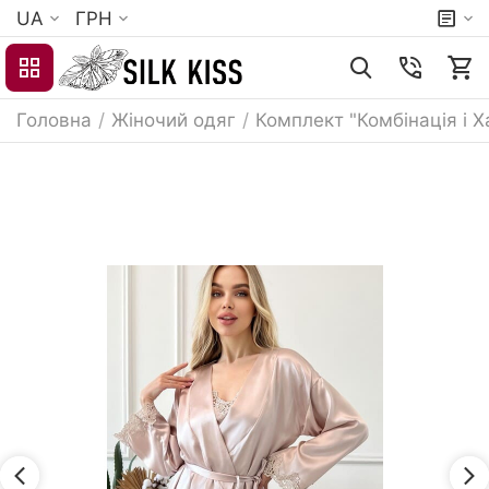
UA
ГРН
Головна
/
Жіночий одяг
/
Комплект "Комбінація і Х